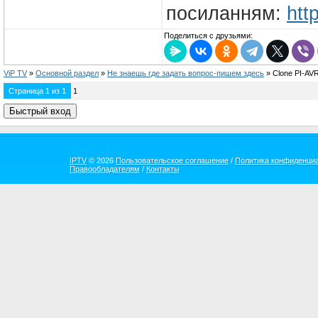
посиланням:
htt
Поделиться с друзьями:
ViP TV
»
Oсновной раздел
»
Не знаешь где задать вопрос-пишем здесь
»
Clone PI-AV
Страница
1
из
1
1
IPTV
© 2026
Пользовательское соглашение
/
Политика конфиденци
Правообладателям
/
Контакты