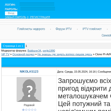
ЛОГИН:
ПАРОЛЬ:
ЗАБЫЛ ПАРОЛЬ
|
РЕГИСТРАЦИЯ
Плейлисты недорого
·
Форум IPTV
·
IPTV плейлист
·
Самоо
Страница
1
из
1
1
Модератор форума:
Buldozer34
,
serjio1990
ViP TV
»
Oсновной раздел
»
Не знаешь где задать вопрос-пишем здесь
»
Clone PI-AV
NIKOLAS123
Дата: Среда, 15.05.2024, 16:16 | Сообщен
Запрошуємо всіх 
пригод відкрити 
металошукачем C
Цей потужний та
Рядовой