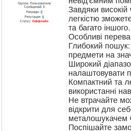
невід'ємним помі
Группа: Пользователи
Сообщений:
6
Завдяки високій 
Награды:
0
легкістю зможете
Репутация:
0
Статус:
Оффлайн
та багато іншого.
Особливі перева
Глибокий пошук: 
предмети на знач
Широкий діапазо
налаштовувати п
Компактний та ле
використанні нав
Не втрачайте мо
відкрити для себ
металошукачем C
Поспішайте замо