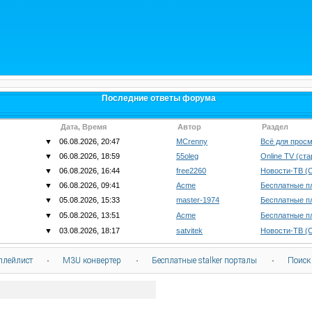
Последние ответы форума
Дата, Время
Автор
Раздел
▼
06.08.2026, 20:47
MCrenny
Всё для просм
▼
06.08.2026, 18:59
55oleg
Online TV (ст
▼
06.08.2026, 16:44
free2260
Новости-ТВ (
▼
06.08.2026, 09:41
Acme
Бесплатные п
▼
05.08.2026, 15:33
master-1974
Бесплатные п
▼
05.08.2026, 13:51
Acme
Бесплатные п
▼
03.08.2026, 18:17
satvitek
Новости-ТВ (
плейлист
·
M3U конвертер
·
Бесплатные stalker порталы
·
Поиск