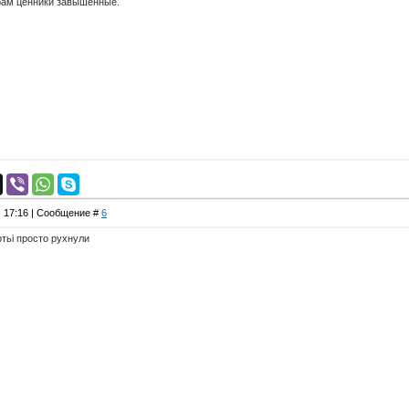
рам ценники завышенные.
, 17:16 | Сообщение #
6
ртьі просто рухнули