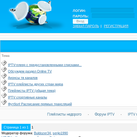
ЛОГИН:
ПАРОЛЬ:
ЗАБЫЛ ПАРОЛЬ
|
РЕГИСТРАЦИЯ
Тема
IPTV-плеер с предустановленными списками...
Обсуждем раздел Online TV
Анонсы тв каналов
IPTV плейлисты других стран мира
Плейлисты IPTV (общая тема)
IPTV спортивные каналы
Футбол! Расписание прямых трансляций
Плейлисты недорого
·
Форум IPTV
·
IPTV 
Страница
1
из
1
1
Модератор форума:
Buldozer34
,
serjio1990