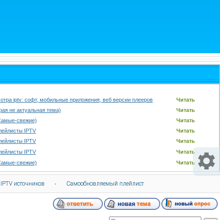
отра iptv: софт, мобильные приложения, веб версии плееров
Читать
арая не актуальная тема)
Читать
Самые-свежие)
Читать
лейлисты IPTV
Читать
лейлисты IPTV
Читать
лейлисты IPTV
Читать
Самые-свежие)
Читать
 IPTV источников
·
Самообновляемый плейлист