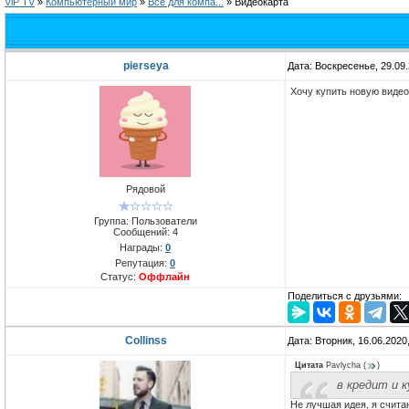
ViP TV
»
Компьютерный мир
»
Всё для компa...
»
Видеокарта
pierseya
Дата: Воскресенье, 29.09
Хочу купить новую видео
Рядовой
Группа: Пользователи
Сообщений:
4
Награды:
0
Репутация:
0
Статус:
Оффлайн
Поделиться с друзьями:
Collinss
Дата: Вторник, 16.06.2020
Цитата
Pavlycha
(
)
в кредит и 
Не лучшая идея, я счита