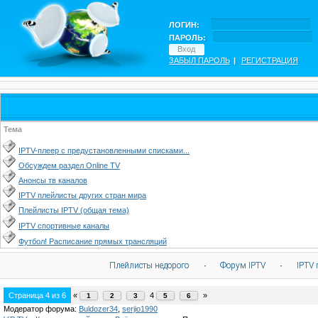
ЛОГИН:
ПАРОЛЬ:
ЗАБЫЛ ПАРОЛЬ
|
РЕГИСТРАЦИЯ
Тема
IPTV-плеер с предустановленными списками...
Обсуждем раздел Online TV
Анонсы тв каналов
IPTV плейлисты других стран мира
Плейлисты IPTV (общая тема)
IPTV спортивные каналы
Футбол! Расписание прямых трансляций
Плейлисты недорого
·
Форум IPTV
·
IPTV 
Страница
4
из
6
«
4
»
1
2
3
5
6
Модератор форума:
Buldozer34
,
serjio1990