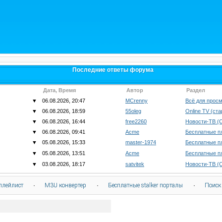
Последние ответы форума
Дата, Время
Автор
Раздел
▼
06.08.2026, 20:47
MCrenny
Всё для просм
▼
06.08.2026, 18:59
55oleg
Online TV (ст
▼
06.08.2026, 16:44
free2260
Новости-ТВ (
▼
06.08.2026, 09:41
Acme
Бесплатные п
▼
05.08.2026, 15:33
master-1974
Бесплатные п
▼
05.08.2026, 13:51
Acme
Бесплатные п
▼
03.08.2026, 18:17
satvitek
Новости-ТВ (
плейлист
·
M3U конвертер
·
Бесплатные stalker порталы
·
Поиск