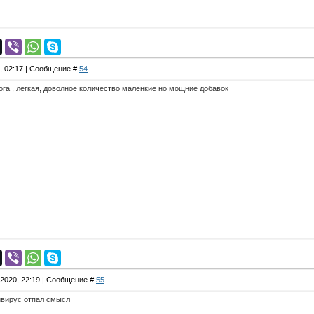
9, 02:17 | Сообщение #
54
 прога , легкая, доволное количество маленкие но мощние добавок
.2020, 22:19 | Сообщение #
55
ивирус отпал смысл