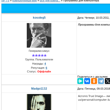
ViP TV
»
Компьютерный мир
»
Всё для компa...
»
Программы для компьютера
kosoleg5
Дата: Четверг, 10.03.2011
Программы для комп
Генералиссимус
Группа: Пользователи
Награды:
4
Репутация:
6
Статус:
Оффлайн
Поделиться с друзьями:
Madgo1132
Дата: Пятница, 09.03.201
Acronis True Image— л
us/personal/computer-b