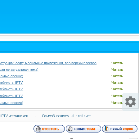
отра iptv: софт, мобильные приложения, веб версии плееров
Читать
арая не актуальная тема)
Читать
Самые-свежие)
Читать
лейлисты IPTV
Читать
лейлисты IPTV
Читать
лейлисты IPTV
Читать
Самые-свежие)
Читать
 IPTV источников
·
Самообновляемый плейлист