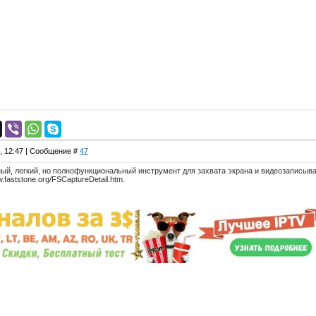
8, 12:47 | Сообщение #
47
ный, легкий, но полнофункциональный инструмент для захвата экрана и видеозаписыв
.faststone.org/FSCaptureDetail.htm.