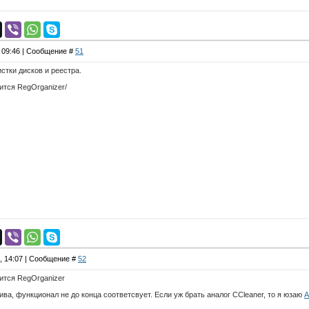
, 09:46 | Сообщение #
51
стки дисков и реестра.
ится RegOrganizer/
8, 14:07 | Сообщение #
52
ится RegOrganizer
ива, функционал не до конца соответсвует. Если уж брать аналог CCleaner, то я юзаю
A