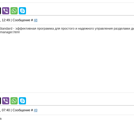
8, 12:49 | Сообщение #
48
nt Standard - эффективная программа для простого и надежного управления разделами д
n-manager.html
8, 07:40 | Сообщение #
49
а