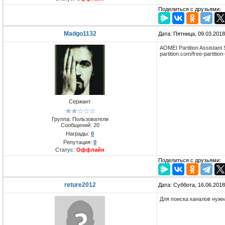
Поделиться с друзьями:
Madgo1132
Дата: Пятница, 09.03.201
AOMEI Partition Assista
partition.com/free-partitio
Сержант
Группа: Пользователи
Сообщений:
20
Награды:
0
Репутация:
0
Статус:
Оффлайн
Поделиться с друзьями:
reture2012
Дата: Суббота, 16.06.201
Для поиска каналов нужн