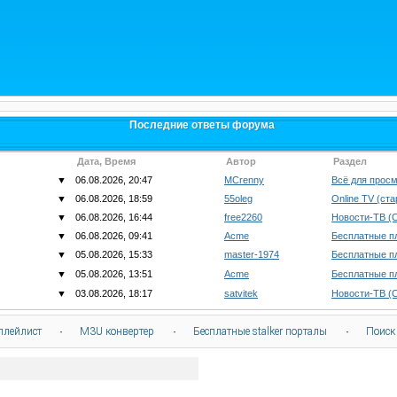
Последние ответы форума
Дата, Время
Автор
Раздел
▼
06.08.2026, 20:47
MCrenny
Всё для просм
▼
06.08.2026, 18:59
55oleg
Online TV (ст
▼
06.08.2026, 16:44
free2260
Новости-ТВ (
▼
06.08.2026, 09:41
Acme
Бесплатные п
▼
05.08.2026, 15:33
master-1974
Бесплатные п
▼
05.08.2026, 13:51
Acme
Бесплатные п
▼
03.08.2026, 18:17
satvitek
Новости-ТВ (
плейлист
·
M3U конвертер
·
Бесплатные stalker порталы
·
Поиск