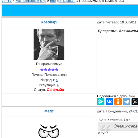
ViP TV
»
Компьютерный мир
»
Всё для компa...
»
Программы для компьютера
kosoleg5
Дата: Четверг, 10.03.2011
Программы для комп
Генералиссимус
Группа: Пользователи
Награды:
4
Репутация:
6
Статус:
Оффлайн
Поделиться с друзьями:
Metic
Дата: Понедельник, 24.03
Цитата
evgen-bab
(
)
Онлайн-серви
А тут?