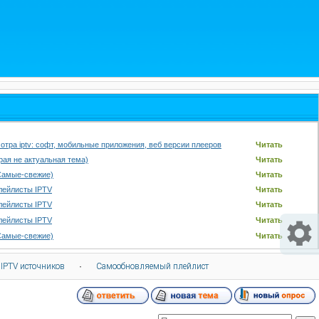
отра iptv: софт, мобильные приложения, веб версии плееров
Читать
арая не актуальная тема)
Читать
Самые-свежие)
Читать
лейлисты IPTV
Читать
лейлисты IPTV
Читать
лейлисты IPTV
Читать
Самые-свежие)
Читать
 IPTV источников
·
Самообновляемый плейлист