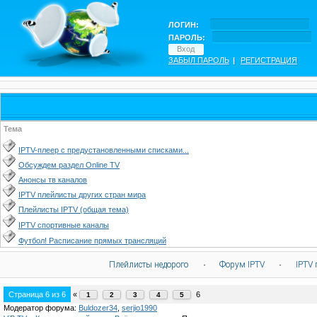
ЛОГИН:
ПАРОЛЬ:
ЗАБЫЛ ПАРОЛЬ
|
РЕГИСТРАЦИЯ
Тема
IPTV-плеер с предустановленными списками...
Обсуждем раздел Online TV
Анонсы тв каналов
IPTV плейлисты других стран мира
Плейлисты IPTV (общая тема)
IPTV спортивные каналы
Футбол! Расписание прямых трансляций
Плейлисты недорого
·
Форум IPTV
·
IPTV 
Страница
6
из
6
«
6
1
2
3
4
5
Модератор форума:
Buldozer34
,
serjio1990