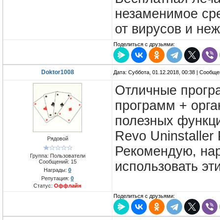
незаменимое ср
от вирусов и не
Поделиться с друзьями:
Doktor1008
Дата: Суббота, 01.12.2018, 00:38 | Сообщ
Отличные прогр
программ + орга
полезных функц
Revo Uninstaller
Рядовой
Рекомендую, нар
Группа: Пользователи
Сообщений:
15
использовать эт
Награды:
0
Репутация:
0
Статус:
Оффлайн
Поделиться с друзьями: