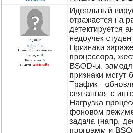
Идеальный вирус 
отражается на р
детектируется а
недоучек студен
Рядовой
Признаки зараже
Группа: Пользователи
процессора, жес
Награды:
0
Репутация:
0
BSOD-ы, замедле
Статус:
Оффлайн
признаки могут 
Трафик - обновл
связанная с интер
Нагрузка процес
фоновом режиме
задача (напр. д
программ и BSO