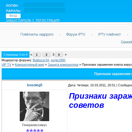
ЛОГИН:
ПАРОЛЬ:
ЗАБЫЛ ПАРОЛЬ
|
РЕГИСТРАЦИЯ
Плейлисты недорого
·
Форум IPTV
·
IPTV плейлист
·
Самоо
Страница
3
из
4
«
3
»
1
2
4
Модератор форума:
Buldozer34
,
serjio1990
ViP TV
»
Компьютерный мир
»
Защита компьютера
»
Признаки заражения компа вирус
Признаки заражения 
kosoleg5
Дата: Четверг, 10.03.2011, 20:51 | Сообще
Признаки зараж
советов
Генералиссимус