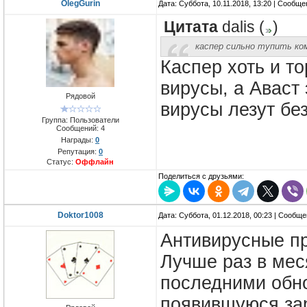
OlegGurin
Дата: Суббота, 10.11.2018, 13:20 | Сообщ
Цитата
dalis
(
)
каспер сильно тупить ко
Каспер хоть и то
вирусы, а Аваст
Рядовой
вирусы лезут бе
Группа: Пользователи
Сообщений:
4
Награды:
0
Репутация:
0
Статус:
Оффлайн
Поделиться с друзьями:
Doktor1008
Дата: Суббота, 01.12.2018, 00:23 | Сообщ
Антивирусные пр
Лучше раз в мес
последними обн
появившуюся зар