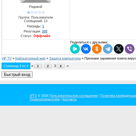
Рядовой
Группа: Пользователи
Сообщений:
13
Награды:
1
Репутация:
102
Статус:
Оффлайн
Поделиться с друзьями:
ViP TV
»
Компьютерный мир
»
Защита компьютера
»
Признаки заражения компа вирус
Страница
3
из
4
«
3
»
1
2
4
IPTV
© 2026
Пользовательское соглашение
/
Политика конфиденци
Правообладателям
/
Контакты