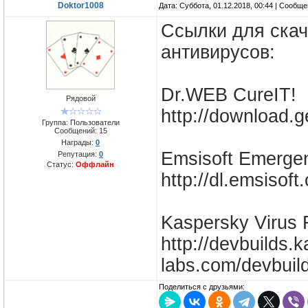
Doktor1008
Дата: Суббота, 01.12.2018, 00:44 | Сообщ
Ссылки для скач
антивирусов:
Dr.WEB CureIT!
Рядовой
http://download.g
Группа: Пользователи
Сообщений:
15
Награды:
0
Emsisoft Emergen
Репутация:
0
Статус:
Оффлайн
http://dl.emsiso
Kaspersky Virus 
http://devbuilds.
labs.com/devbuil
Поделиться с друзьями: