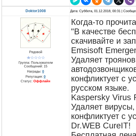
Doktor1008
Дата: Суббота, 01.12.2018, 00:31 | Сообщ
Когда-то прочита
"В качестве бес
скачивайте и за
Emsisoft Emergen
Рядовой
Удаляет троянов,
Группа: Пользователи
Сообщений:
15
автодозвонщиков
Награды:
0
конфликтует с у
Репутация:
0
Статус:
Оффлайн
русском языке.
Kaspersky Virus 
Удаляет вирусы,
конфликтует с у
Dr.WEB CureIT!
Бесплатная леча