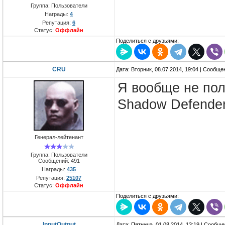
Группа: Пользователи
Награды:
4
Репутация:
6
Статус:
Оффлайн
Поделиться с друзьями:
CRU
Дата: Вторник, 08.07.2014, 19:04 | Сообщ
Я вообще не по
Shadow Defende
Генерал-лейтенант
Группа: Пользователи
Сообщений:
491
Награды:
435
Репутация:
25107
Статус:
Оффлайн
Поделиться с друзьями:
InputOutput
Дата: Пятница, 01.08.2014, 13:19 | Сообщ