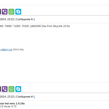
.2014, 23:22 | Сообщение #
4
0C 7000C 7100C 7010C (Ali3329C)Sw Firm SkyLink 23.5e
galaxy.rar
(974.5 Kb)
.2014, 23:22 | Сообщение #
5
tar led emu 1.4.14a
 E mcas 4.73