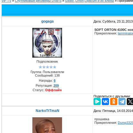
ViP TV
»
Спутниковые ресиверы DVB-S
»
Globo ,Orton,Opticum и их клоны
»
Программы
gogaga
Дата: Суббота, 23.11.201
SOFT ORTON 4100С нов
Прикрепления:
lamminato
Подполковник
Группа: Пользователи
Сообщений:
138
Награды:
6
Репутация:
209
Статус:
Оффлайн
Поделиться с друзьями:
NarkoTtTmaN
Дата: Пятница, 14.03.201
прошивка
Прикрепления:
Dump3329