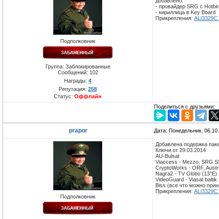
добавлено:
- провайдер SRG с Hotbir
- кириллица в Key Board
Прикрепления:
ALI3329C_
Подполковник
Группа: Заблокированные
Сообщений:
102
Награды:
4
Репутация:
258
Статус:
Оффлайн
Поделиться с друзьями:
prapor
Дата: Понедельник, 06.10
Добавлена подержка паке
Ключи от 29.03.2014
AU-Bulsat
Viaccess - Mezzo, SRG SS
CryptoWorks - ORF, Austri
Nagra2 - TV Globo (13°E)
VideoGuard - Viasat balti
Biss (все что можно прин
Прикрепления:
ALI3329C_
Подполковник