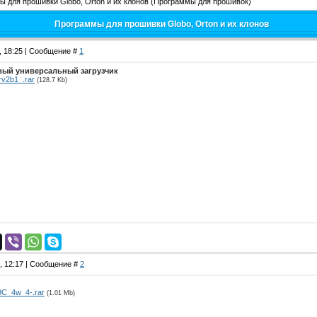
 для прошивки Globo, Orton и их клонов
(Программы для прошивок)
Программы для прошивки Globo, Orton и их клонов
3, 18:25 | Сообщение #
1
ый универсальный загрузчик
rv2b1_.rar
(128.7 Kb)
4, 12:17 | Сообщение #
2
C_4w_4-.rar
(1.01 Mb)