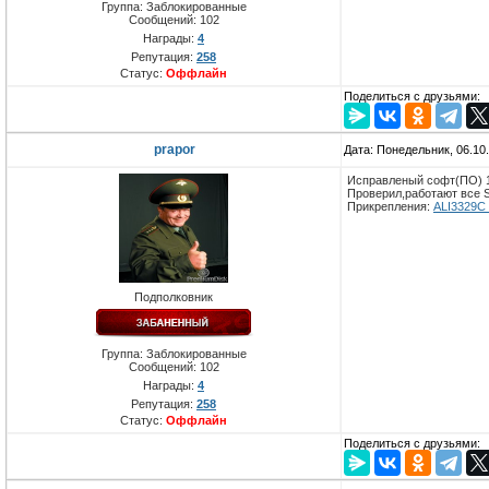
Группа: Заблокированные
Сообщений:
102
Награды:
4
Репутация:
258
Статус:
Оффлайн
Поделиться с друзьями:
prapor
Дата: Понедельник, 06.10
Исправленый софт(ПО) 1.4
Проверил,работают все SD
Прикрепления:
ALI3329C_
Подполковник
Группа: Заблокированные
Сообщений:
102
Награды:
4
Репутация:
258
Статус:
Оффлайн
Поделиться с друзьями: