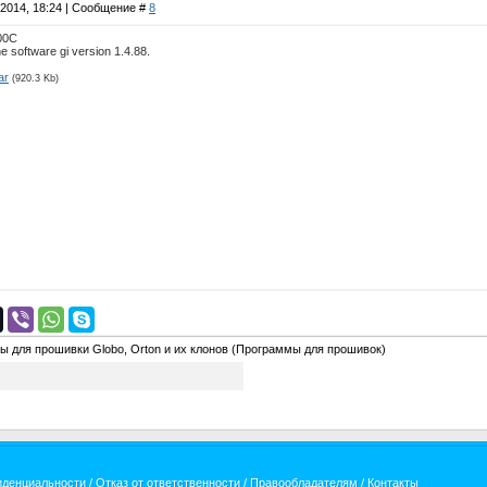
.2014, 18:24 | Сообщение #
8
00C
he software gi version 1.4.88.
ar
(920.3 Kb)
 для прошивки Globo, Orton и их клонов
(Программы для прошивок)
иденциальности
/
Отказ от ответственности
/
Правообладателям
/
Контакты