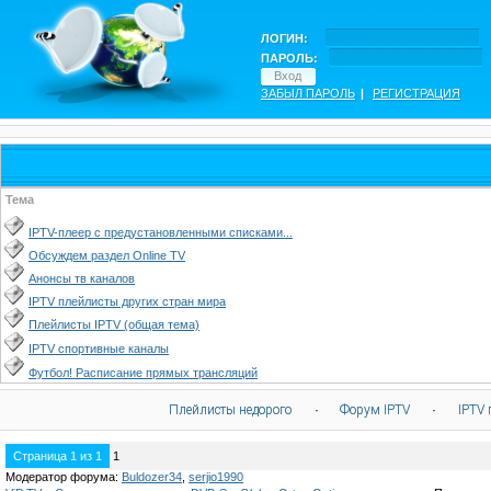
ЛОГИН:
ПАРОЛЬ:
ЗАБЫЛ ПАРОЛЬ
|
РЕГИСТРАЦИЯ
Тема
IPTV-плеер с предустановленными списками...
Обсуждем раздел Online TV
Анонсы тв каналов
IPTV плейлисты других стран мира
Плейлисты IPTV (общая тема)
IPTV спортивные каналы
Футбол! Расписание прямых трансляций
Плейлисты недорого
·
Форум IPTV
·
IPTV 
Страница
1
из
1
1
Модератор форума:
Buldozer34
,
serjio1990