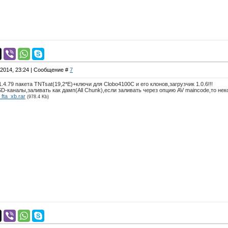
.2014, 23:24 | Сообщение #
7
.79 пакета TNTsat(19,2*E)+ключи для Clobo4100C и его клонов,загрузчик 1.0.6!!!
-каналы,заливать как дамп(All Chunk),если заливать через опцию AV maincode,то некот
fta_xb.rar
(978.4 Kb)