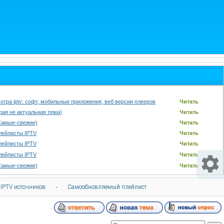
отра iptv: софт, мобильные приложения, веб версии плееров
Читать
арая не актуальная тема)
Читать
Самые-свежие)
Читать
лейлисты IPTV
Читать
лейлисты IPTV
Читать
лейлисты IPTV
Читать
Самые-свежие)
Читать
 IPTV источников
·
Самообновляемый плейлист