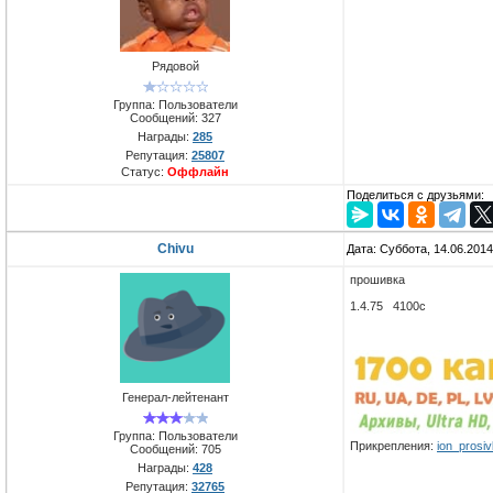
Рядовой
Группа: Пользователи
Сообщений:
327
Награды:
285
Репутация:
25807
Статус:
Оффлайн
Поделиться с друзьями:
Chivu
Дата: Суббота, 14.06.201
прошивка
1.4.75 4100c
Генерал-лейтенант
Группа: Пользователи
Прикрепления:
ion_prosiv
Сообщений:
705
Награды:
428
Репутация:
32765