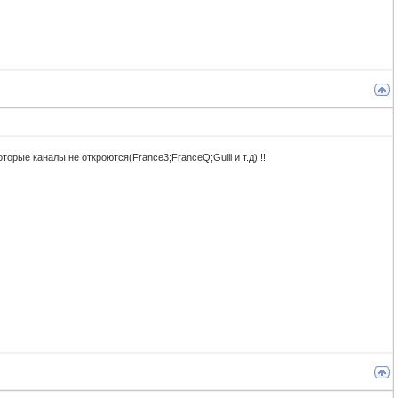
орые каналы не откроются(France3;FranceQ;Gulli и т.д)!!!