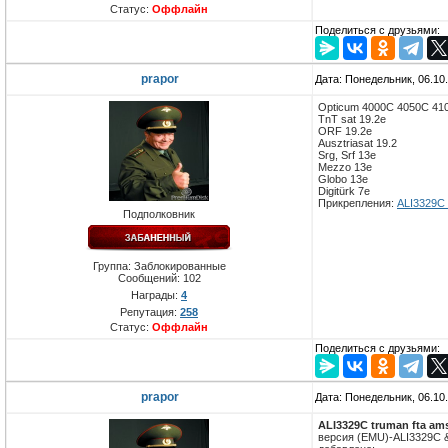
Статус:
Оффлайн
Поделиться с друзьями:
prapor
Дата: Понедельник, 06.10
Opticum 4000C 4050C 410
TnT sat 19.2e
ORF 19.2e
Ausztriasat 19.2
Srg, Srf 13e
Mezzo 13e
Globo 13e
Digitürk 7e
Прикрепления:
ALI3329C_
Подполковник
Группа: Заблокированные
Сообщений:
102
Награды:
4
Репутация:
258
Статус:
Оффлайн
Поделиться с друзьями:
prapor
Дата: Понедельник, 06.10
ALI3329C truman fta ams
версия (EMU)-ALI3329C &