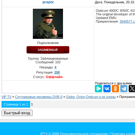
prapor
Дата: Понедельник, 20.10
Opticum 4000C 4050C 41
The original developer of t
Updated EMU.
Прикрепления:
3640577.r
Подполковник
Группа: Заблокированные
Сообщений:
102
Награды:
4
Репутация:
258
Статус:
Оффлайн
Поделиться с друзьями:
ViP TV
»
Спутниковые ресиверы DVB-S
»
Globo ,Orton,Opticum и их клоны
»
Программы
Страница
1
из
1
1
IPTV
© 2026
Пользовательское соглашение
/
Политика конф