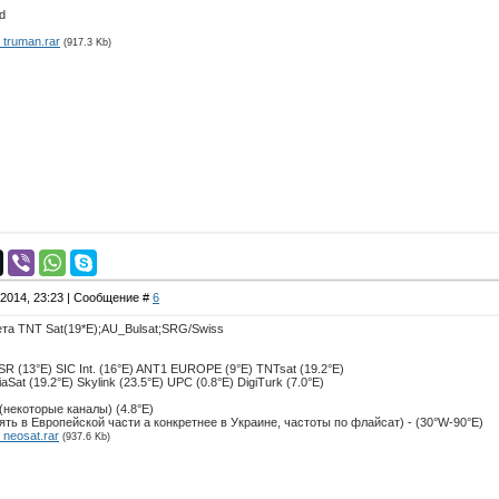
d
truman.rar
(917.3 Kb)
.2014, 23:23 | Сообщение #
6
та TNT Sat(19*E);AU_Bulsat;SRG/Swiss
R (13°E) SIC Int. (16°E) ANT1 EUROPE (9°E) TNTsat (19.2°E)
aSat (19.2°E) Skylink (23.5°E) UPC (0.8°E) DigiTurk (7.0°E)
k (некоторые каналы) (4.8°E)
ять в Европейской части а конкретнее в Украине, частоты по флайсат) - (30°W-90°E)
neosat.rar
(937.6 Kb)