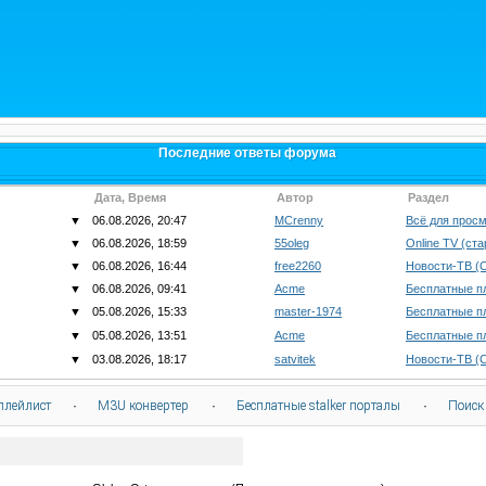
Последние ответы форума
Дата, Время
Автор
Раздел
▼
06.08.2026, 20:47
MCrenny
Всё для просм
▼
06.08.2026, 18:59
55oleg
Online TV (ст
▼
06.08.2026, 16:44
free2260
Новости-ТВ (
▼
06.08.2026, 09:41
Acme
Бесплатные п
▼
05.08.2026, 15:33
master-1974
Бесплатные п
▼
05.08.2026, 13:51
Acme
Бесплатные п
▼
03.08.2026, 18:17
satvitek
Новости-ТВ (
плейлист
·
M3U конвертер
·
Бесплатные stalker порталы
·
Поиск