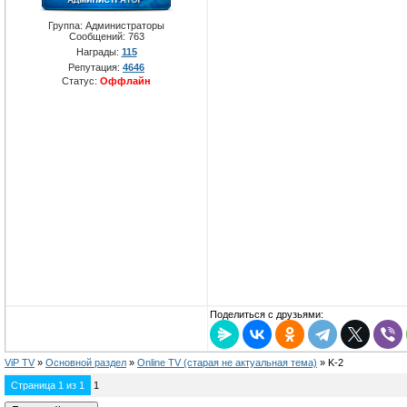
Группа: Администраторы
Сообщений:
763
Награды:
115
Репутация:
4646
Статус:
Оффлайн
Поделиться с друзьями:
ViP TV
»
Oсновной раздел
»
Online TV (старая не актуальная тема)
»
K-2
Страница
1
из
1
1