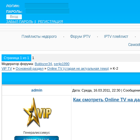
ЛОГИН:
ПАРОЛЬ:
ЗАБЫЛ ПАРОЛЬ
|
РЕГИСТРАЦИЯ
Плейлисты недорого
·
Форум IPTV
·
IPTV плейлист
·
Самоо
Страница
1
из
1
1
Модератор форума:
Buldozer34
,
serjio1990
ViP TV
»
Oсновной раздел
»
Online TV (старая не актуальная тема)
»
K-2
admin
Дата: Среда, 16.03.2011, 22:30 | Сообщен
Как смотреть Оnline TV на 
Генералиссимус