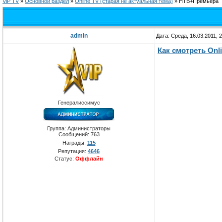
ViP TV
»
Oсновной раздел
»
Online TV (старая не актуальная тема)
»
НТВ+Премьера
admin
Дата: Среда, 16.03.2011, 
Как смотреть Оnl
Генералиссимус
Группа: Администраторы
Сообщений:
763
Награды:
115
Репутация:
4646
Статус:
Оффлайн