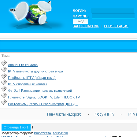
ЛОГИН:
ПАРОЛЬ:
ЗАБЫЛ ПАРОЛЬ
|
РЕГИСТРАЦИЯ
Тема
Анонсы тв каналов
IPTV плейлисты других стран мира
Плейлисты IPTV (общая тема)
IPTV спортивные каналы
Футбол! Расписание прямых трансляций
Плейлисты Эдем, ILOOK TV. Edem, ILOOK TV...
Ростелеком (Регионы России>Урал,ЦФО,Д...
Плейлисты недорого
·
Форум IPTV
·
IPTV 
Страница
1
из
1
1
Модератор форума:
Buldozer34
,
serjio1990