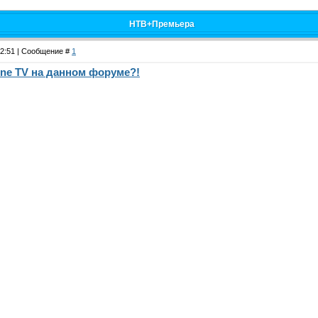
НТВ+Премьера
22:51 | Сообщение #
1
ine TV на данном форуме?!