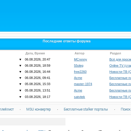
Последние ответы форума
Дата, Время
Автор
Раздел
▼
06.08.2026, 20:47
MCrenny
Всё для просм
▼
06.08.2026, 18:59
55oleg
Online TV (ст
▼
06.08.2026, 16:44
free2260
Новости-ТВ (
▼
06.08.2026, 09:41
Acme
Бесплатные п
▼
05.08.2026, 15:33
master-1974
Бесплатные п
▼
05.08.2026, 13:51
Acme
Бесплатные п
▼
03.08.2026, 18:17
satvitek
Новости-ТВ (
плейлист
·
M3U конвертер
·
Бесплатные stalker порталы
·
Поиск