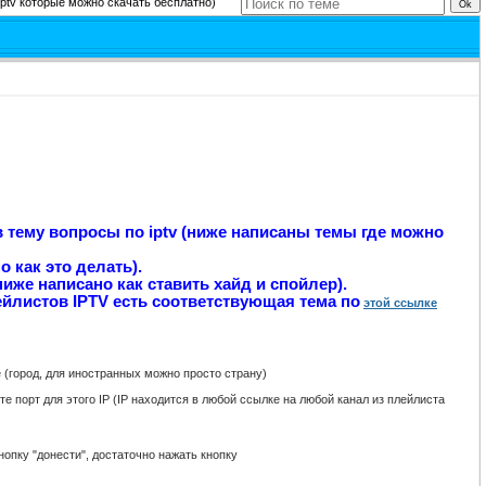
ptv которые можно скачать бесплатно)
в тему вопросы по iptv (ниже написаны темы где можно
 как это делать).
иже написано как ставить хайд и спойлер).
ейлистов IPTV есть соответствующая тема по
этой ссылке
город, для иностранных можно просто страну)
 порт для этого IP (IP находится в любой ссылке на любой канал из плейлиста
нопку "донести", достаточно нажать кнопку