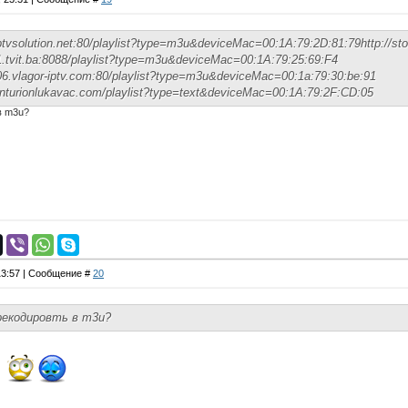
.iptvsolution.net:80/playlist?type=m3u&deviceMac=00:1A:79:2D:81:79http://s
m1.tvit.ba:8088/playlist?type=m3u&deviceMac=00:1A:79:25:69:F4
r06.vlagor-iptv.com:80/playlist?type=m3u&deviceMac=00:1a:79:30:be:91
enturionlukavac.com/playlist?type=text&deviceMac=00:1A:79:2F:CD:05
в m3u?
 13:57 | Сообщение #
20
рекодировть в m3u?
-