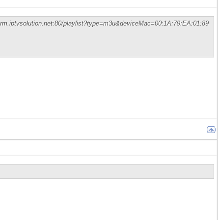
torm.iptvsolution.net:80/playlist?type=m3u&deviceMac=00:1A:79:EA:01:89