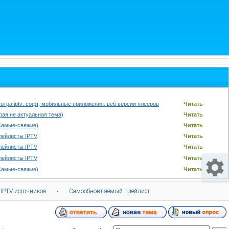
отра iptv: софт, мобильные приложения, веб версии плееров
Читать
арая не актуальная тема)
Читать
Самые-свежие)
Читать
лейлисты IPTV
Читать
лейлисты IPTV
Читать
лейлисты IPTV
Читать
Самые-свежие)
Читать
 IPTV источников
·
Самообновляемый плейлист