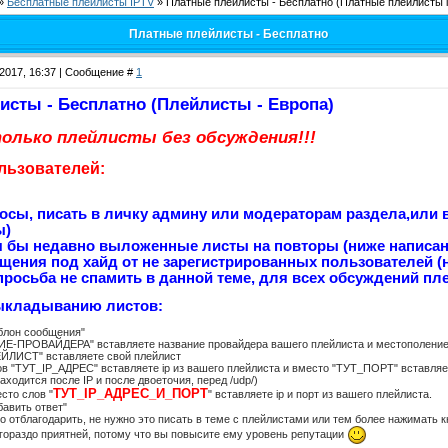
»
Бесплатные плейлисты IPTV
»
Платные плейлисты - Бесплатно
(Платные плейлисты i
Платные плейлисты - Бесплатно
.2017, 16:37 | Сообщение #
1
сты - Бесплатно (Плейлисты - Европа)
олько плейлисты без обсуждения!!!
льзователей:
росы, писать в личку админу или модераторам раздела,или 
ы)
я бы недавно выложенные листы на повторы (ниже написано
щения под хайд от не зарегистрированных пользователей (н
росьба не спамить в данной теме, для всех обсуждений пл
ыкладыванию листов:
блон сообщения"
ИЕ-ПРОВАЙДЕРА" вставляете название провайдера вашего плейлиста и местополение (
ЕЙЛИСТ" вставляете свой плейлист
ов "ТУТ_IP_АДРЕС" вставляете ip из вашего плейлиста и вместо "ТУТ_ПОРТ" вставляете
аходится после IP и после двоеточия, перед /udp/)
ТУТ_IP_АДРЕС_И_ПОРТ
есто слов "
" вставляете ip и порт из вашего плейлиста.
бавить ответ"
то отблагодарить, не нужно это писать в теме с плейлистами или тем более нажимать к
 гораздо приятней, потому что вы повысите ему уровень репутации