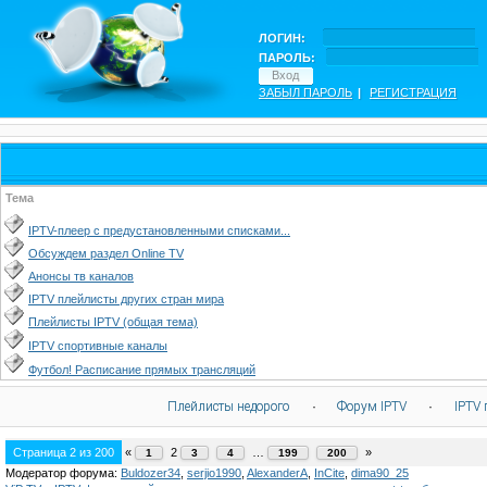
ЛОГИН:
ПАРОЛЬ:
ЗАБЫЛ ПАРОЛЬ
|
РЕГИСТРАЦИЯ
Тема
IPTV-плеер с предустановленными списками...
Обсуждем раздел Online TV
Анонсы тв каналов
IPTV плейлисты других стран мира
Плейлисты IPTV (общая тема)
IPTV спортивные каналы
Футбол! Расписание прямых трансляций
Плейлисты недорого
·
Форум IPTV
·
IPTV 
Страница
2
из
200
«
2
…
»
1
3
4
199
200
Модератор форума:
Buldozer34
,
serjio1990
,
AlexanderA
,
InCite
,
dima90_25