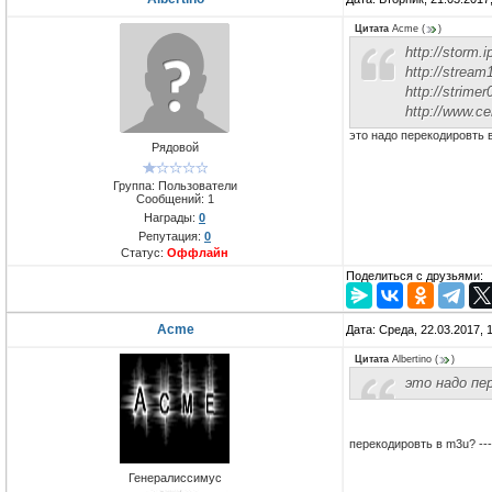
Цитата
Acme
(
)
http://storm
http://strea
http://strime
http://www.c
это надо перекодировть 
Рядовой
Группа: Пользователи
Сообщений:
1
Награды:
0
Репутация:
0
Статус:
Оффлайн
Поделиться с друзьями:
Acme
Дата: Среда, 22.03.2017,
Цитата
Albertino
(
)
это надо пе
перекодировть в m3u? --
Генералиссимус