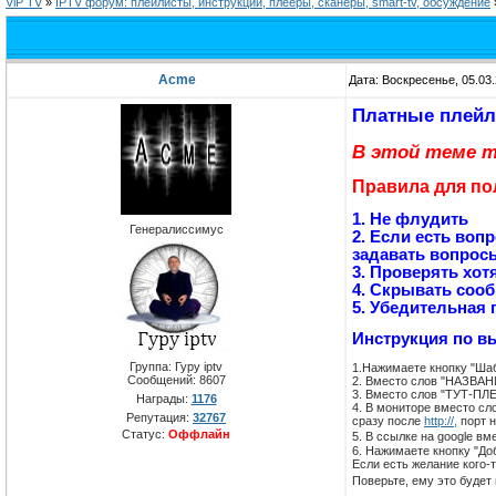
ViP TV
»
IPTV форум: плейлисты, инструкции, плееры, сканеры, smart-tv, обсуждение
Acme
Дата: Воскресенье, 05.03
Платные плейли
В этой теме т
Правила для по
1. Не флудить
Генералиссимус
2. Если есть воп
задавать вопрос
3. Проверять хот
4. Скрывать сооб
5.
Убедительная п
Инструкция по в
Группа: Гуру iptv
1.Нажимаете кнопку "Ша
Сообщений:
8607
2. Вместо слов "НАЗВАН
3. Вместо слов "ТУТ-ПЛ
Награды:
1176
4. В мониторе вместо сл
Репутация:
32767
сразу после
http://,
порт н
Статус:
Оффлайн
5. В ссылке на google вм
6. Нажимаете кнопку "До
Если есть желание кого-
Поверьте, ему это будет