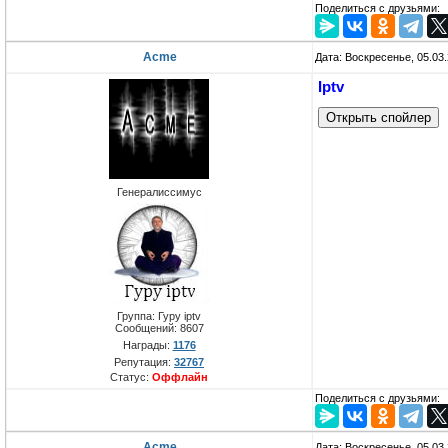
Поделиться с друзьями:
Acme
Дата: Воскресенье, 05.03
Iptv
Генералиссимус
Группа: Гуру iptv
Сообщений:
8607
Награды:
1176
Репутация:
32767
Статус:
Оффлайн
Поделиться с друзьями:
Acme
Дата: Воскресенье, 05.03