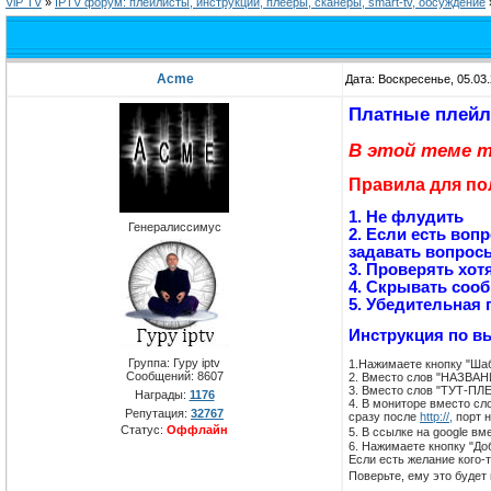
ViP TV
»
IPTV форум: плейлисты, инструкции, плееры, сканеры, smart-tv, обсуждение
Acme
Дата: Воскресенье, 05.03
Платные плейли
В этой теме т
Правила для по
1. Не флудить
Генералиссимус
2. Если есть воп
задавать вопрос
3. Проверять хот
4. Скрывать сооб
5.
Убедительная п
Инструкция по в
Группа: Гуру iptv
1.Нажимаете кнопку "Ша
Сообщений:
8607
2. Вместо слов "НАЗВАН
3. Вместо слов "ТУТ-ПЛ
Награды:
1176
4. В мониторе вместо сл
Репутация:
32767
сразу после
http://,
порт н
Статус:
Оффлайн
5. В ссылке на google вм
6. Нажимаете кнопку "До
Если есть желание кого-
Поверьте, ему это будет