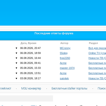
Последние ответы форума
Дата, Время
Автор
Раздел
▼
06.08.2026, 20:47
MCrenny
Всё для просм
▼
06.08.2026, 18:59
55oleg
Online TV (ст
▼
06.08.2026, 16:44
free2260
Новости-ТВ (
▼
06.08.2026, 09:41
Acme
Бесплатные п
▼
05.08.2026, 15:33
master-1974
Бесплатные п
▼
05.08.2026, 13:51
Acme
Бесплатные п
▼
03.08.2026, 18:17
satvitek
Новости-ТВ (
плейлист
·
M3U конвертер
·
Бесплатные stalker порталы
·
Поиск