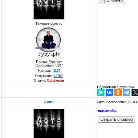
Генералиссимус
Группа: Гуру iptv
Сообщений:
8607
Награды:
1176
Репутация:
32767
Статус:
Оффлайн
Поделиться с друзьями:
Acme
Дата: Воскресенье, 05.03
master.nika