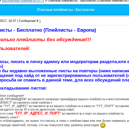
»
Бесплатные плейлисты IPTV
»
Платные плейлисты - Бесплатно
(Платные плейлисты i
Платные плейлисты - Бесплатно
.2017, 16:37 | Сообщение #
1
сты - Бесплатно (Плейлисты - Европа)
олько плейлисты без обсуждения!!!
льзователей:
росы, писать в личку админу или модераторам раздела,или 
ы)
я бы недавно выложенные листы на повторы (ниже написано
щения под хайд от не зарегистрированных пользователей (н
росьба не спамить в данной теме, для всех обсуждений пл
ыкладыванию листов:
блон сообщения"
ИЕ-ПРОВАЙДЕРА" вставляете название провайдера вашего плейлиста и местополение (
ЕЙЛИСТ" вставляете свой плейлист
ов "ТУТ_IP_АДРЕС" вставляете ip из вашего плейлиста и вместо "ТУТ_ПОРТ" вставляете
аходится после IP и после двоеточия, перед /udp/)
ТУТ_IP_АДРЕС_И_ПОРТ
есто слов "
" вставляете ip и порт из вашего плейлиста.
бавить ответ"
то отблагодарить, не нужно это писать в теме с плейлистами или тем более нажимать к
 гораздо приятней, потому что вы повысите ему уровень репутации