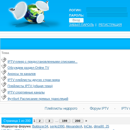
ЛОГИН:
ПАРОЛЬ:
ЗАБЫЛ ПАРОЛЬ
|
РЕГИСТРАЦИЯ
Тема
IPTV-плеер с предустановленными списками...
Обсуждем раздел Online TV
Анонсы тв каналов
IPTV плейлисты других стран мира
Плейлисты IPTV (общая тема)
IPTV спортивные каналы
Футбол! Расписание прямых трансляций
Плейлисты недорого
·
Форум IPTV
·
IPTV 
Страница
1
из
200
1
…
»
2
3
199
200
Модератор форума:
Buldozer34
,
serjio1990
,
AlexanderA
,
InCite
,
dima90_25