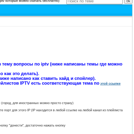
ptv которые можно скачать бесплатно)
в тему вопросы по iptv (ниже написаны темы где можно
 как это делать).
иже написано как ставить хайд и спойлер).
ейлистов IPTV есть соответствующая тема по
этой ссылке
город, для иностранных можно просто страну)
 порт для этого IP (IP находится в любой ссылке на любой канал из плейлиста
нопку "донести", достаточно нажать кнопку