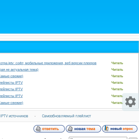
отра iptv: софт, мобильные приложения, веб версии плееров
Читать
арая не актуальная тема)
Читать
Самые-свежие)
Читать
лейлисты IPTV
Читать
лейлисты IPTV
Читать
лейлисты IPTV
Читать
Самые-свежие)
Читать
 IPTV источников
·
Самообновляемый плейлист