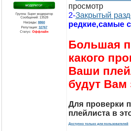
просмотр
2-
Закрытый разд
Группа: Super модератор
Сообщений:
13528
редкие,самые 
Награды:
8860
Репутация:
32767
Статус:
Оффлайн
Большая п
какого про
Ваши плей
будут Вам 
Для проверки п
плейлиста в эт
Доступно только для пользователей