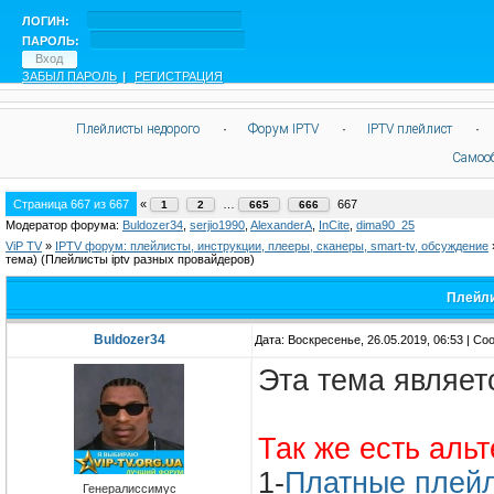
ЛОГИН:
ПАРОЛЬ:
ЗАБЫЛ ПАРОЛЬ
|
РЕГИСТРАЦИЯ
Плейлисты недорого
·
Форум IPTV
·
IPTV плейлист
·
Самоо
Страница
667
из
667
«
…
667
1
2
665
666
Модератор форума:
Buldozer34
,
serjio1990
,
AlexanderA
,
InCite
,
dima90_25
ViP TV
»
IPTV форум: плейлисты, инструкции, плееры, сканеры, smart-tv, обсуждение
тема)
(Плейлисты iptv разных провайдеров)
Плейли
Buldozer34
Дата: Воскресенье, 26.05.2019, 06:53 | С
Эта тема являе
Так же есть аль
1-
Платные плей
Генералиссимус