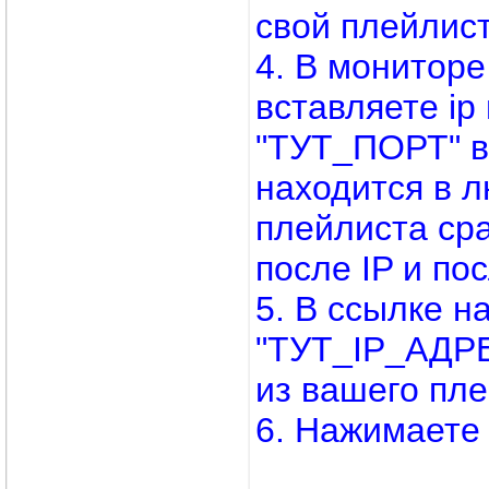
свой плейлис
4. В монитор
вставляете ip
"ТУТ_ПОРТ" вс
находится в л
плейлиста ср
после IP и по
5. В ссылке н
"ТУТ_IP_АДРЕ
из вашего пле
6. Нажимаете 