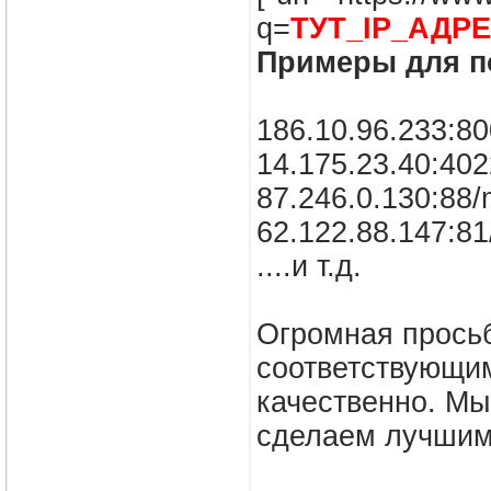
q=
ТУТ_IP_АДР
Примеры для п
186.10.96.233:80
14.175.23.40:4022
87.246.0.130:88/
62.122.88.147:81
....и т.д.
Огромная прось
соответствующим
качественно. Мы
сделаем лучшим