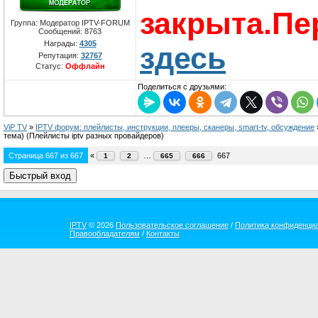
закрыта.Пе
Группа: Модератор IPTV-FORUM
Сообщений:
8763
Награды:
4305
здесь
Репутация:
32767
Статус:
Оффлайн
Поделиться с друзьями:
ViP TV
»
IPTV форум: плейлисты, инструкции, плееры, сканеры, smart-tv, обсуждение
тема)
(Плейлисты iptv разных провайдеров)
Страница
667
из
667
«
…
667
1
2
665
666
IPTV
© 2026
Пользовательское соглашение
/
Политика конфиденци
Правообладателям
/
Контакты