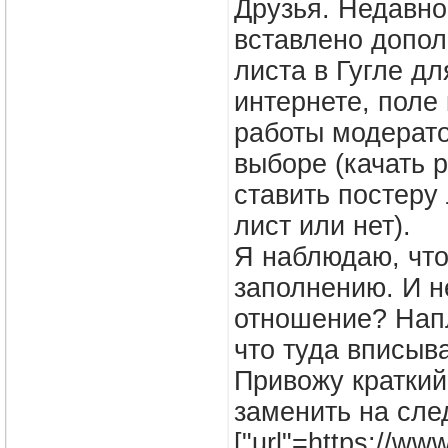
Друзья. Недавно
вставлено допол
листа в Гугле д
интернете, поле
работы модерато
выборе (качать 
ставить постеру
лист или нет).
Я наблюдаю, что
заполнению. И н
отношение? Нап
что туда вписыв
Привожу кратки
заменить на сл
["url"=https://w