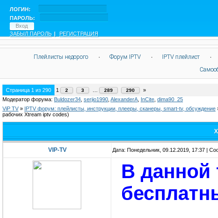
ЛОГИН:
ПАРОЛЬ:
ЗАБЫЛ ПАРОЛЬ
|
РЕГИСТРАЦИЯ
Плейлисты недорого
·
Форум IPTV
·
IPTV плейлист
·
Самоо
Страница
1
из
290
1
…
»
2
3
289
290
Модератор форума:
Buldozer34
,
serjio1990
,
AlexanderA
,
InCite
,
dima90_25
ViP TV
»
IPTV форум: плейлисты, инструкции, плееры, сканеры, smart-tv, обсуждение
рабочих Xtream iptv codes)
X
VIP-TV
Дата: Понедельник, 09.12.2019, 17:37 | С
В данной 
бесплатны