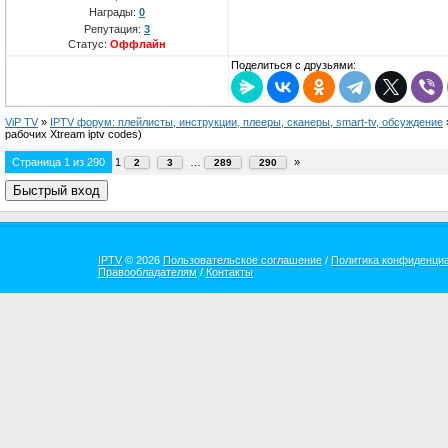
Награды:
0
Репутация:
3
Статус:
Оффлайн
Поделиться с друзьями:
ViP TV
»
IPTV форум: плейлисты, инструкции, плееры, сканеры, smart-tv, обсуждение
рабочих Xtream iptv codes)
Страница
1
из
290
1
…
»
2
3
289
290
IPTV
© 2026
Пользовательское соглашение
/
Политика конфиденци
Правообладателям
/
Контакты