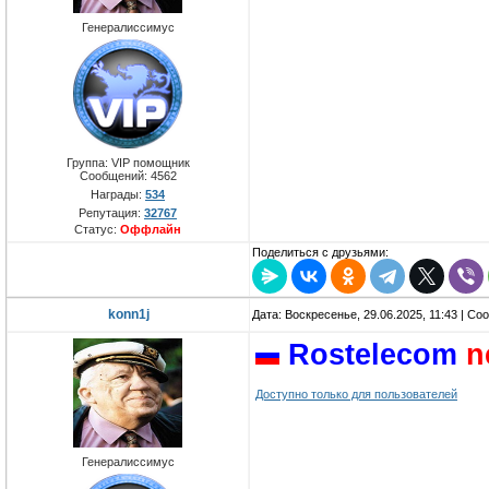
Генералиссимус
Группа: VIP помощник
Сообщений:
4562
Награды:
534
Репутация:
32767
Статус:
Оффлайн
Поделиться с друзьями:
konn1j
Дата: Воскресенье, 29.06.2025, 11:43 | С
Rostelecom
n
Доступно только для пользователей
Генералиссимус