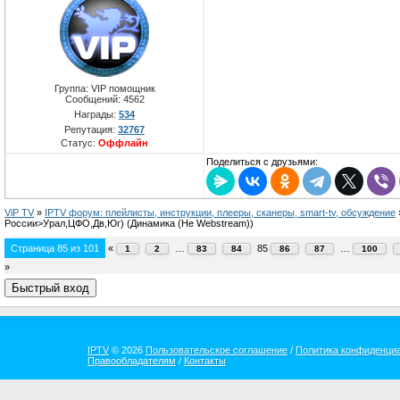
Группа: VIP помощник
Сообщений:
4562
Награды:
534
Репутация:
32767
Статус:
Оффлайн
Поделиться с друзьями:
ViP TV
»
IPTV форум: плейлисты, инструкции, плееры, сканеры, smart-tv, обсуждение
России>Урал,ЦФО,Дв,Юг)
(Динамика (Не Webstream))
Страница
85
из
101
«
…
85
…
1
2
83
84
86
87
100
»
IPTV
© 2026
Пользовательское соглашение
/
Политика конфиденци
Правообладателям
/
Контакты