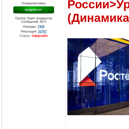
России>У
Генералиссимус
(Динамика
Группа: Super модератор
Сообщений:
4671
Награды:
7408
Репутация:
32767
Статус:
Оффлайн