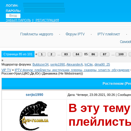
ЛОГИН:
ПАРОЛЬ:
ЗАБЫЛ ПАРОЛЬ
|
РЕГИСТРАЦИЯ
Плейлисты недорого
·
Форум IPTV
·
IPTV плейлист
·
Самоо
Страница
85
из
101
«
…
85
…
1
2
83
84
86
87
100
»
Модератор форума:
Buldozer34
,
serjio1990
,
AlexanderA
,
InCite
,
dima90_25
ViP TV
»
IPTV форум: плейлисты, инструкции, плееры, сканеры, smart-tv, обсуждение
России>Урал,ЦФО,Дв,Юг)
(Динамика (Не Webstream))
Ростелеком (Ре
serjio1990
Дата: Четверг, 23.09.2021, 00:26 | Сообще
В эту тем
плейлисты