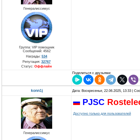
Генералиссимус
Группа: VIP помощник
Сообщений:
4562
Награды:
534
Репутация:
32767
Статус:
Оффлайн
Поделиться с друзьями:
konn1j
Дата: Воскресенье, 22.06.2025, 13:33 | С
PJSC
Rostel
Доступно только для пользователей
Генералиссимус