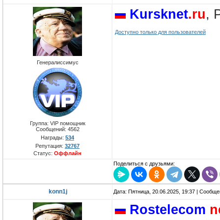
Kursknet
.ru
, 
Доступно только для пользователей
Генералиссимус
Группа: VIP помощник
Сообщений:
4562
Награды:
534
Репутация:
32767
Статус:
Оффлайн
Поделиться с друзьями:
konn1j
Дата: Пятница, 20.06.2025, 19:37 | Сообщ
Rostelecom
n