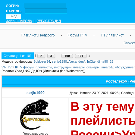
ЛОГИН:
ПАРОЛЬ:
ЗАБЫЛ ПАРОЛЬ
|
РЕГИСТРАЦИЯ
Плейлисты недорого
·
Форум IPTV
·
IPTV плейлист
·
Самоо
Страница
1
из
101
1
…
»
2
3
100
101
Модератор форума:
Buldozer34
,
serjio1990
,
AlexanderA
,
InCite
,
dima90_25
ViP TV
»
IPTV форум: плейлисты, инструкции, плееры, сканеры, smart-tv, обсуждение
России>Урал,ЦФО,Дв,Юг)
(Динамика (Не Webstream))
Ростелеком (Ре
serjio1990
Дата: Четверг, 23.09.2021, 00:26 | Сообще
В эту тем
плейлисты
России>У
Генералиссимус