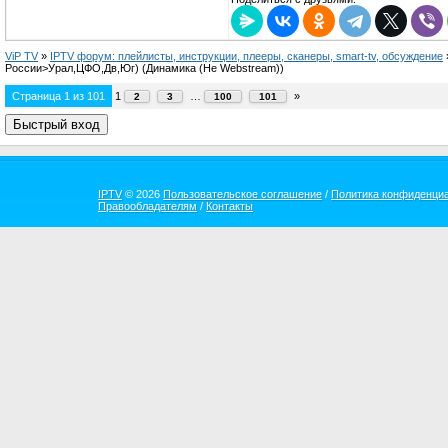
ViP TV
»
IPTV форум: плейлисты, инструкции, плееры, сканеры, smart-tv, обсуждение
России>Урал,ЦФО,Дв,Юг)
(Динамика (Не Webstream))
Страница
1
из
101
1
…
»
2
3
100
101
IPTV
© 2026
Пользовательское соглашение
/
Политика конфиденци
Правообладателям
/
Контакты