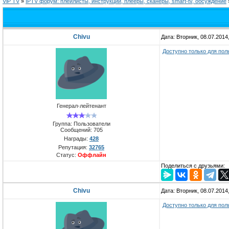
ViP TV
»
IPTV форум: плейлисты, инструкции, плееры, сканеры, smart-tv, обсуждение
Chivu
Дата: Вторник, 08.07.2014
Доступно только для пол
Генерал-лейтенант
Группа: Пользователи
Сообщений:
705
Награды:
428
Репутация:
32765
Статус:
Оффлайн
Поделиться с друзьями:
Chivu
Дата: Вторник, 08.07.2014
Доступно только для пол