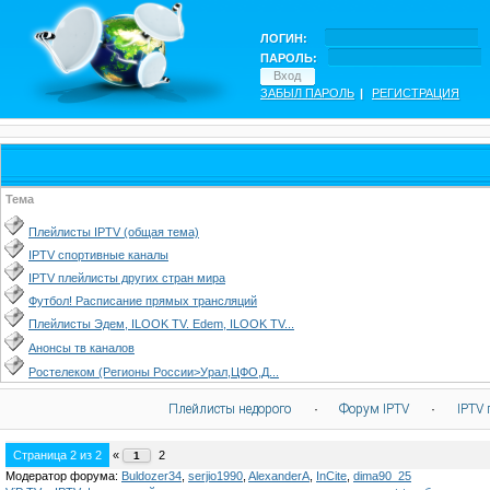
ЛОГИН:
ПАРОЛЬ:
ЗАБЫЛ ПАРОЛЬ
|
РЕГИСТРАЦИЯ
Тема
Плейлисты IPTV (общая тема)
IPTV спортивные каналы
IPTV плейлисты других стран мира
Футбол! Расписание прямых трансляций
Плейлисты Эдем, ILOOK TV. Edem, ILOOK TV...
Анонсы тв каналов
Ростелеком (Регионы России>Урал,ЦФО,Д...
Плейлисты недорого
·
Форум IPTV
·
IPTV 
Страница
2
из
2
«
2
1
Модератор форума:
Buldozer34
,
serjio1990
,
AlexanderA
,
InCite
,
dima90_25