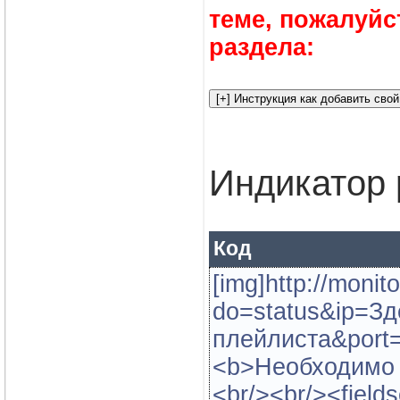
теме, пожалуйс
раздела:
Индикатор 
Код
[img]http://moni
do=status&ip=Зд
плейлиста&port=
<b>Необходимо в
<br/><br/><field