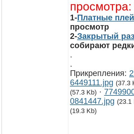
просмотра:
1-
Платные пле
просмотр
2-
Закрытый ра
собирают редки
.
.
Прикрепления:
2
6449111.jpg
(37.3 
·
7749900
(57.3 Kb)
0841447.jpg
(23.1
(19.3 Kb)