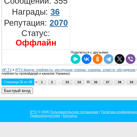
Сообщений:
355
Награды:
36
Репутация:
2070
Статус:
Оффлайн
Поделиться с друзьями:
ViP TV
»
IPTV форум: плейлисты, инструкции, плееры, сканеры, smart-tv, обсуждение
плейлисты провайдерjd и каналов Украины)
Страница
35
из
39
«
…
35
1
2
33
34
36
37
38
39
IPTV
© 2026
Пользовательское соглашение
/
Политика конфиденци
Правообладателям
/
Контакты