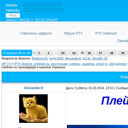
ЛОГИН:
ПАРОЛЬ:
ЗАБЫЛ ПАРОЛЬ
|
РЕГИСТРАЦИЯ
Плейлисты недорого
·
Форум IPTV
·
IPTV плейлист
·
Самоо
Страница
35
из
39
«
…
35
1
2
33
34
36
37
38
39
Модератор форума:
Buldozer34
,
serjio1990
,
AlexanderA
,
InCite
,
dima90_25
ViP TV
»
IPTV форум: плейлисты, инструкции, плееры, сканеры, smart-tv, обсуждение
плейлисты провайдерjd и каналов Украины)
Пле
AlexanderA
Дата: Суббота, 01.03.2014, 23:51 | Сообщ
Плей