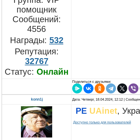
Группа: VIP
помощник
Сообщений:
4556
Награды:
532
Репутация:
32767
Статус:
Онлайн
Поделиться с друзьями:
konn1j
Дата: Четверг, 18.04.2024, 12:12 | Сообще
PE
UAinet
, Укр
Доступно только для пользователей