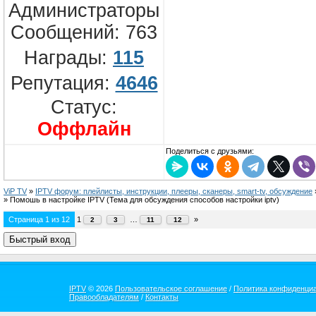
Администраторы
Сообщений:
763
Награды:
115
Репутация:
4646
Статус:
Оффлайн
Поделиться с друзьями:
ViP TV
»
IPTV форум: плейлисты, инструкции, плееры, сканеры, smart-tv, обсуждение
»
Помошь в настройке IPTV
(Тема для обсуждения способов настройки iptv)
Страница
1
из
12
1
…
»
2
3
11
12
IPTV
© 2026
Пользовательское соглашение
/
Политика конфиденци
Правообладателям
/
Контакты