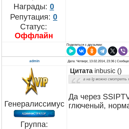
Награды:
0
Репутация:
0
Статус:
Оффлайн
Поделиться с друзьями:
admin
Дата: Четверг, 13.02.2014, 23:36 | Сообщ
Цитата
inbusic
(
)
а на lg можно смотреть
Да через SSIPTV
Генералиссимус
глюченый, норма
Группа: