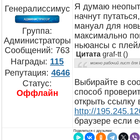
Я думаю неопыт
Генералиссимус
начнут путатьс
мануал для нов
Группа:
максимально по
Администраторы
ньюансы с плей
Сообщений:
763
Цитата
graf-tt
(
)
Награды:
115
можно рабочий лист для L
Репутация:
4646
Выбирайте в со
Статус:
способ проверит
Оффлайн
открыть ссылку 
http://195.245.1
браузере если е
Поделиться с друзьями: