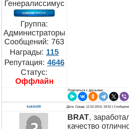
Генералиссимус
Группа:
Администраторы
Сообщений:
763
Награды:
115
Репутация:
4646
Статус:
Оффлайн
Поделиться с друзьями:
kakito08
Дата: Среда, 12.02.2014, 19:52 | Сообщен
BRAT
, заработа
качество отличн