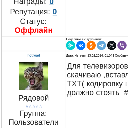
Награды:
0
Репутация:
0
Статус:
Оффлайн
Поделиться с друзьями:
hotroad
Дата: Четверг, 13.02.2014, 01:04 | Сообще
Для телевизоро
скачиваю ,встав
TXT( кодировку 
должно стоять 
Рядовой
Группа:
Пользователи