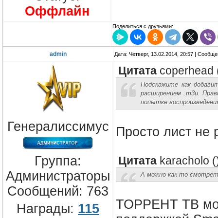
Оффлайн
Поделиться с друзьями:
admin
Дата: Четверг, 13.02.2014, 20:57 | Сообщ
Цитата
coperhead
Подскажите как добавит
расширением .m3u. Прав
попытке воспроизведения
Генералиссимус
Просто лист не 
Группа:
Цитата
karacholo
(
Администраторы
А можно как то смотрет
Сообщений:
763
ТОРРЕНТ ТВ мож
Награды:
115