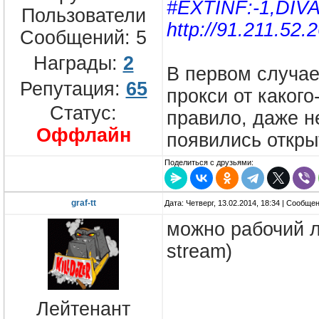
#EXTINF:-1,DIV
Пользователи
http://91.211.52.
Сообщений:
5
Награды:
2
В первом случае
Репутация:
65
прокси от какого
Статус:
правило, даже н
Оффлайн
появились откры
Поделиться с друзьями:
graf-tt
Дата: Четверг, 13.02.2014, 18:34 | Сообще
можно рабочий л
stream)
Лейтенант