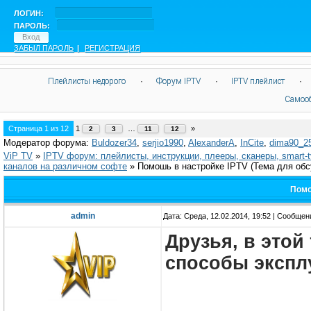
ЛОГИН:
ПАРОЛЬ:
ЗАБЫЛ ПАРОЛЬ
|
РЕГИСТРАЦИЯ
Плейлисты недорого
·
Форум IPTV
·
IPTV плейлист
·
Самоо
Страница
1
из
12
1
…
»
2
3
11
12
Модератор форума:
Buldozer34
,
serjio1990
,
AlexanderA
,
InCite
,
dima90_2
ViP TV
»
IPTV форум: плейлисты, инструкции, плееры, сканеры, smart-
каналов на различном софте
»
Помошь в настройке IPTV
(Тема для обс
Помо
admin
Дата: Среда, 12.02.2014, 19:52 | Сообще
Друзья, в этой
способы экспл