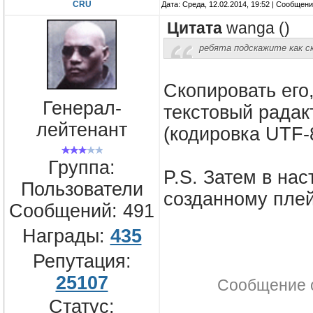
CRU
Дата: Среда, 12.02.2014, 19:52 | Сообщен
Цитата
wanga
(
)
ребята подскажите как ск
Скопировать его,
Генерал-
текстовый радак
лейтенант
(кодировка UTF-
Группа:
P.S. Затем в нас
Пользователи
созданному пле
Сообщений:
491
Награды:
435
Репутация:
25107
Сообщение 
Статус: