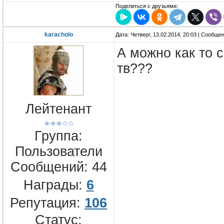
Поделиться с друзьями:
karacholo
Дата: Четверг, 13.02.2014, 20:03 | Сообще
А можно как то 
тв???
Лейтенант
Группа:
Пользователи
Сообщений:
44
Награды:
6
Репутация:
106
Статус: