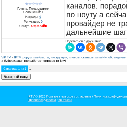
каналов. порадо
Группа: Пользователи
Сообщений:
1
по ноуту а сейча
Награды:
0
провайдер не тра
Репутация:
0
Статус:
Оффлайн
дальнейшие шаг
Поделиться с друзьями:
ViP TV
»
IPTV форум: плейлисты, инструкции, плееры, сканеры, smart-tv, обсуждение
»
буферизация
(не работает сетевое тв-iptv)
Страница
1
из
1
1
IPTV
© 2026
Пользовательское соглашение
/
Политика конфиденци
Правообладателям
/
Контакты