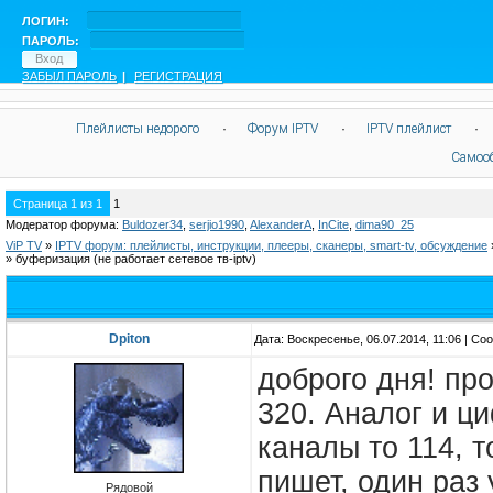
ЛОГИН:
ПАРОЛЬ:
ЗАБЫЛ ПАРОЛЬ
|
РЕГИСТРАЦИЯ
Плейлисты недорого
·
Форум IPTV
·
IPTV плейлист
·
Самоо
Страница
1
из
1
1
Модератор форума:
Buldozer34
,
serjio1990
,
AlexanderA
,
InCite
,
dima90_25
ViP TV
»
IPTV форум: плейлисты, инструкции, плееры, сканеры, smart-tv, обсуждение
»
буферизация
(не работает сетевое тв-iptv)
Dpiton
Дата: Воскресенье, 06.07.2014, 11:06 | С
доброго дня! про
320. Аналог и ци
каналы то 114, 
пишет, один раз
Рядовой