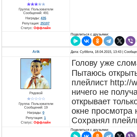
Группа: Пользователи
Сообщений:
491
Награды:
435
Репутация:
25107
Статус:
Оффлайн
Поделиться с друзьями:
Arik
Дата: Суббота, 18.04.2015, 13:43 | Сообщ
Голову уже слом
Пытаюсь открыть
плейлист http://w
ничего не получ
Рядовой
открывает тольк
Группа: Пользователи
Сообщений:
19
окне просмотра 
Награды:
0
Сохранял плейли
Репутация:
1
Статус:
Оффлайн
Поделиться с друзьями: