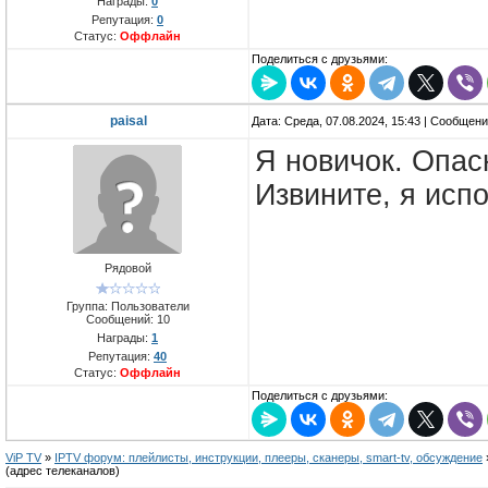
Награды:
0
Репутация:
0
Статус:
Оффлайн
Поделиться с друзьями:
paisal
Дата: Среда, 07.08.2024, 15:43 | Сообщен
Я новичок. Опас
Извините, я исп
Рядовой
Группа: Пользователи
Сообщений:
10
Награды:
1
Репутация:
40
Статус:
Оффлайн
Поделиться с друзьями:
ViP TV
»
IPTV форум: плейлисты, инструкции, плееры, сканеры, smart-tv, обсуждение
(адрес телеканалов)