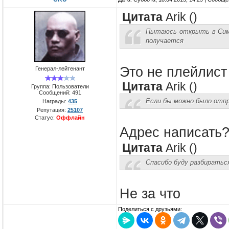
Цитата
Arik
(
)
Пытаюсь открыть в Симпл 
получается
Это не плейлист 
Генерал-лейтенант
Цитата
Arik
(
)
Группа: Пользователи
Сообщений:
491
Если бы можно было отпр
Награды:
435
Репутация:
25107
Статус:
Оффлайн
Адрес написать
Цитата
Arik
(
)
Спасибо буду разбираться
Не за что
Поделиться с друзьями: