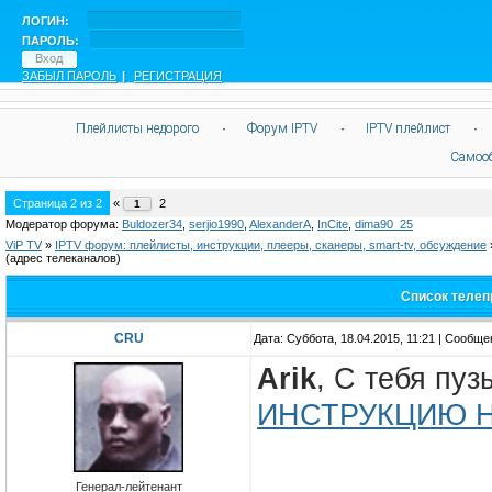
ЛОГИН:
ПАРОЛЬ:
ЗАБЫЛ ПАРОЛЬ
|
РЕГИСТРАЦИЯ
Плейлисты недорого
·
Форум IPTV
·
IPTV плейлист
·
Самоо
Страница
2
из
2
«
2
1
Модератор форума:
Buldozer34
,
serjio1990
,
AlexanderA
,
InCite
,
dima90_25
ViP TV
»
IPTV форум: плейлисты, инструкции, плееры, сканеры, smart-tv, обсуждение
(адрес телеканалов)
Список телеп
CRU
Дата: Суббота, 18.04.2015, 11:21 | Сообщ
Arik
, С тебя пу
ИНСТРУКЦИЮ 
Генерал-лейтенант