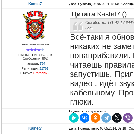
Kastet7
Дата: Суббота, 03.05.2014, 18:50 | Сообщ
Цитата
Kastet7
(
)
Сегодня на LG 42 LA644
нет
Всё-таки я обно
никаких не заме
Генерал-полковник
понаприбавили. 
Группа: Пользователи
Сообщений:
802
читаешь правила
Награды:
764
Репутация:
32767
запустишь. Прил
Статус:
Оффлайн
видео , идёт зву
кабельному. Пр
глюки.
Поделиться с друзьями:
Kastet7
Дата: Понедельник, 05.05.2014, 09:18 | С