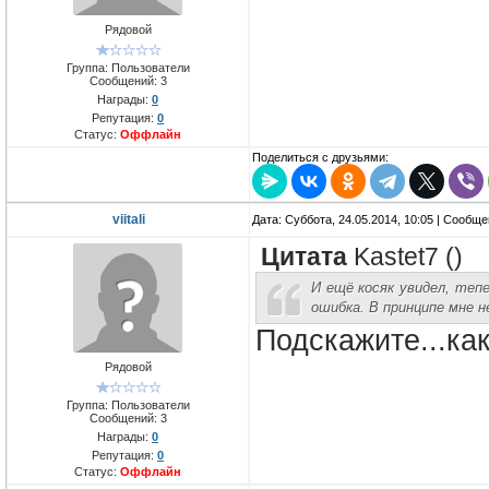
Рядовой
Группа: Пользователи
Сообщений:
3
Награды:
0
Репутация:
0
Статус:
Оффлайн
Поделиться с друзьями:
viitali
Дата: Суббота, 24.05.2014, 10:05 | Сообщ
Цитата
Kastet7
(
)
И ещё косяк увидел, тепе
ошибка. В принципе мне н
Подскажите...ка
Рядовой
Группа: Пользователи
Сообщений:
3
Награды:
0
Репутация:
0
Статус:
Оффлайн