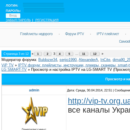
ЛОГИН:
ПАРОЛЬ:
ЗАБЫЛ ПАРОЛЬ
|
РЕГИСТРАЦИЯ
Плейлисты недорого
·
Форум IPTV
·
IPTV плейлист
·
Самоо
Страница
3
из
12
«
3
…
»
1
2
4
5
11
12
Модератор форума:
Buldozer34
,
serjio1990
,
AlexanderA
,
InCite
,
dima90_2
ViP TV
»
IPTV форум: плейлисты, инструкции, плееры, сканеры, smart-
LG SMART-TV
»
Просмотр и настройка IPTV на LG-SMART TV
(Просмот
Просмотр и на
admin
Дата: Среда, 30.04.2014, 22:51 | Сообщен
http://vip-tv.org.
все каналы Укра
Генералиссимус