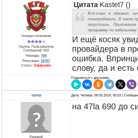
Цитата
Kastet7
(
)
Всё-таки я обновил, ни
понаприбавили. В какое п
запустишь. Приложение
программу по кабельному.
Генерал-полковник
И ещё косяк уви
провайдера в пр
Группа: Пользователи
Сообщений:
802
Награды:
764
ошибка. Впринци
Репутация:
32767
Статус:
Оффлайн
слову, да и ест
Поделиться с друзьями:
samp
Дата: Четверг, 08.05.2014, 00:03 | Сообще
на 47la 690 до с
Рядовой