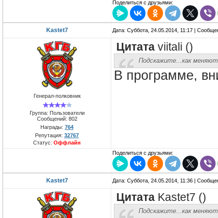
Поделиться с друзьями:
Kastet7
Дата: Суббота, 24.05.2014, 11:17 | Сообщ
Цитата
viitali
(
)
Подскажите...как меняют
В программе, вн
Генерал-полковник
Группа: Пользователи
Сообщений:
802
Награды:
764
Репутация:
32767
Статус:
Оффлайн
Поделиться с друзьями:
Kastet7
Дата: Суббота, 24.05.2014, 11:36 | Сообщ
Цитата
Kastet7
(
)
Подскажите...как меняют