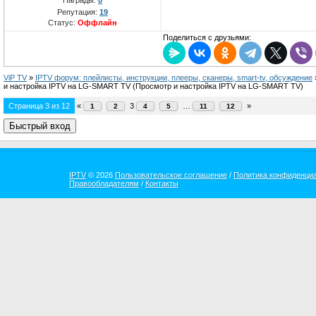
Репутация:
19
Статус:
Оффлайн
Поделиться с друзьями:
ViP TV
»
IPTV форум: плейлисты, инструкции, плееры, сканеры, smart-tv, обсуждение
и настройка IPTV на LG-SMART TV
(Просмотр и настройка IPTV на LG-SMART TV)
Страница
3
из
12
«
3
…
»
1
2
4
5
11
12
IPTV
© 2026
Пользовательское соглашение
/
Политика конфиденци
Правообладателям
/
Контакты