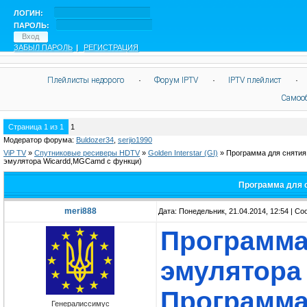
ЛОГИН:
ПАРОЛЬ:
ЗАБЫЛ ПАРОЛЬ
|
РЕГИСТРАЦИЯ
Плейлисты недорого
·
Форум IPTV
·
IPTV плейлист
·
Самоо
Страница
1
из
1
1
Модератор форума:
Buldozer34
,
serjio1990
ViP TV
»
Спутниковые ресиверы HDTV
»
Golden Interstar (GI)
»
Программа для снятия
эмулятора Wicardd,MGCamd с функци)
Программа для с
meri888
Дата: Понедельник, 21.04.2014, 12:54 | С
Программа
эмулятора
Программа
Генералиссимус