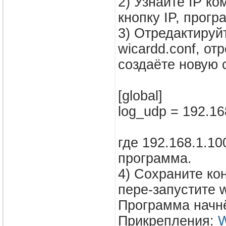
2) Узнайте IP к
кнопку IP, прог
3) Отредактируй
wicardd.conf, о
создаёте новую 
[global]
log_udp = 192.16
где 192.168.1.1
программа.
4) Сохраните ко
пере-запустите w
Программа начнё
Прикрепления:
W