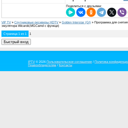
Поделиться с друзьями:
ViP TV
»
Спутниковые ресиверы HDTV
»
Golden Interstar (GI)
»
Программа для снятия
эмулятора Wicardd,MGCamd с функци)
Страница
1
из
1
1
IPTV
© 2026
Пользовательское соглашение
/
Политика конфиденци
Правообладателям
/
Контакты