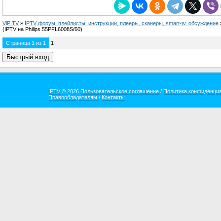
ViP TV
»
IPTV форум: плейлисты, инструкции, плееры, сканеры, smart-tv, обсуждение
(IPTV на Philips 55PFL6008S/60)
Страница
1
из
1
1
IPTV
© 2026
Пользовательское соглашение
/
Политика конфиденци
Правообладателям
/
Контакты