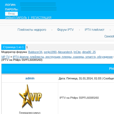
ЛОГИН:
ПАРОЛЬ:
ЗАБЫЛ ПАРОЛЬ
|
РЕГИСТРАЦИЯ
Плейлисты недорого
·
Форум IPTV
·
IPTV плейлист
·
Самоо
Страница
1
из
1
1
Модератор форума:
Buldozer34
,
serjio1990
,
AlexanderA
,
InCite
,
dima90_25
ViP TV
»
IPTV форум: плейлисты, инструкции, плееры, сканеры, smart-tv, обсуждение
(IPTV на Philips 55PFL6008S/60)
Phi
admin
Дата: Пятница, 31.01.2014, 01:03 | Сообщ
IPTV на Philips 55PFL6008S/60
Генералиссимус