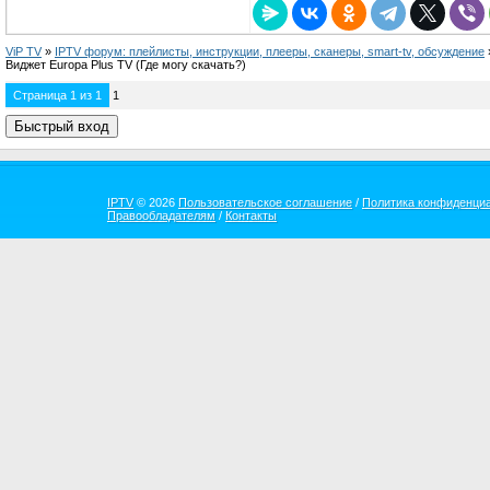
ViP TV
»
IPTV форум: плейлисты, инструкции, плееры, сканеры, smart-tv, обсуждение
Виджет Europa Plus TV
(Где могу скачать?)
Страница
1
из
1
1
IPTV
© 2026
Пользовательское соглашение
/
Политика конфиденци
Правообладателям
/
Контакты