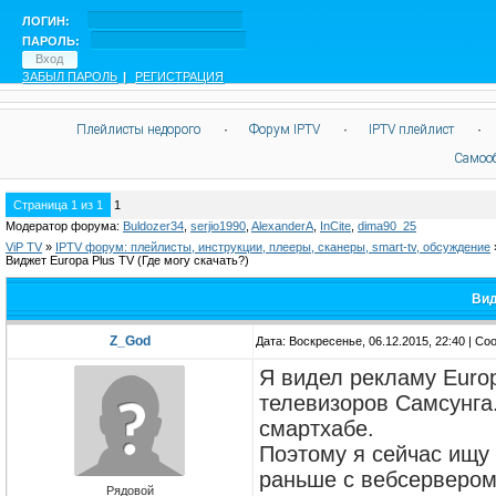
ЛОГИН:
ПАРОЛЬ:
ЗАБЫЛ ПАРОЛЬ
|
РЕГИСТРАЦИЯ
Плейлисты недорого
·
Форум IPTV
·
IPTV плейлист
·
Самоо
Страница
1
из
1
1
Модератор форума:
Buldozer34
,
serjio1990
,
AlexanderA
,
InCite
,
dima90_25
ViP TV
»
IPTV форум: плейлисты, инструкции, плееры, сканеры, smart-tv, обсуждение
Виджет Europa Plus TV
(Где могу скачать?)
Вид
Z_God
Дата: Воскресенье, 06.12.2015, 22:40 | С
Я видел рекламу Europ
телевизоров Самсунга.
смартхабе.
Поэтому я сейчас ищу 
раньше с вебсервером
Рядовой