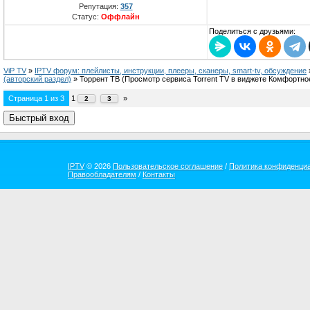
Репутация:
357
Статус:
Оффлайн
Поделиться с друзьями:
ViP TV
»
IPTV форум: плейлисты, инструкции, плееры, сканеры, smart-tv, обсуждение
(авторский раздел)
»
Торрент ТВ
(Просмотр сервиса Torrent TV в виджете Комфортно
Страница
1
из
3
1
»
2
3
IPTV
© 2026
Пользовательское соглашение
/
Политика конфиденци
Правообладателям
/
Контакты