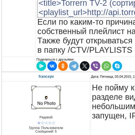
<title>Torrern TV-2 (сорти
<playlist_url>http://api.torr
tv.ru/t/QQAz4iW5mVTv
Если по каким-то причин
cat&mm=off</playlist_url>
собственный плейлист на
</channel>
Также будут открываться
в папку /CTV/PLAYLISTS
<channel>
Поделиться с друзьями:
<title>OTT от сервиса Tor
<playlist_url>http://api.to
francepv
Дата: Пятница, 03.04.2015, 
</channel>
Не пойму к
разделе ви
</items>
небольшим 
запущен, I
Рядовой
Группа: Пользователи
Сообщений:
5