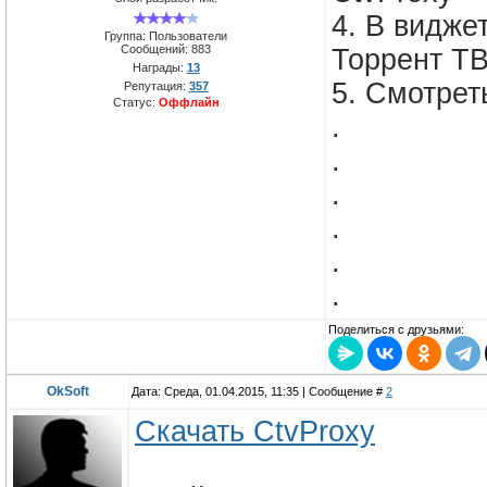
4. В видже
Группа: Пользователи
Сообщений:
883
Торрент ТВ
Награды:
13
5. Смотрет
Репутация:
357
Статус:
Оффлайн
.
.
.
.
.
.
Поделиться с друзьями:
OkSoft
Дата: Среда, 01.04.2015, 11:35 | Сообщение #
2
Скачать CtvProxy