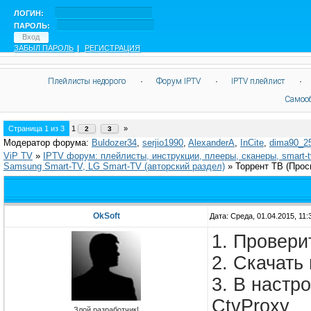
ЛОГИН:
ПАРОЛЬ:
ЗАБЫЛ ПАРОЛЬ
|
РЕГИСТРАЦИЯ
Плейлисты недорого
·
Форум IPTV
·
IPTV плейлист
·
Самоо
Страница
1
из
3
1
»
2
3
Модератор форума:
Buldozer34
,
serjio1990
,
AlexanderA
,
InCite
,
dima90_2
ViP TV
»
IPTV форум: плейлисты, инструкции, плееры, сканеры, smart-
Samsung Smart-TV, LG Smart-TV (авторский раздел)
»
Торрент ТВ
(Прос
OkSoft
Дата: Среда, 01.04.2015, 11
1. Провери
2. Скачать
3. В настр
CtvProxy
Злой разработчик!