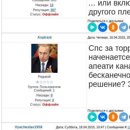
... или вкл
Награды:
13
другого пле
Репутация:
357
Статус:
Оффлайн
Поделиться с друзьями:
Aspirant
Дата: Четверг, 16.04.2015, 
Спс за тор
наченаетсе
апеати кан
бесканечно
Рядовой
решение? З
Группа: Пользователи
Сообщений:
1
Награды:
0
Репутация:
0
Статус:
Оффлайн
Поделиться с друзьями:
Vyacheslav1958
Дата: Суббота, 18.04.2015, 10:47 | Сообщение #
1