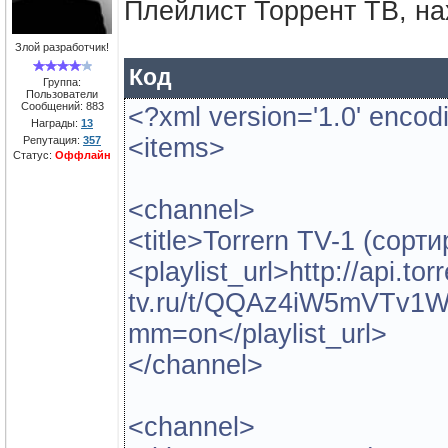
Плейлист Торрент ТВ, н
Злой разработчик!
Код
Группа:
Пользователи
Сообщений:
883
<?xml version='1.0' encod
Награды:
13
<items>
Репутация:
357
Статус:
Оффлайн
<channel>
<title>Torrern TV-1 (сорт
<playlist_url>http://api.torr
tv.ru/t/QQAz4iW5mVTv
mm=on</playlist_url>
</channel>
<channel>