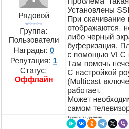
Проблема такая.
Установлены SS
Рядовой
При скачивание 
отображаются, н
Группа:
либо черный экр
Пользователи
буферизация. Пл
Награды:
0
с помощью VLC в
Репутация:
1
Там помочь нече
Статус:
С настройкой ро
Оффлайн
(Multicast включ
работает.
Может необходим
самом телевизор
Поделиться с друзьями: