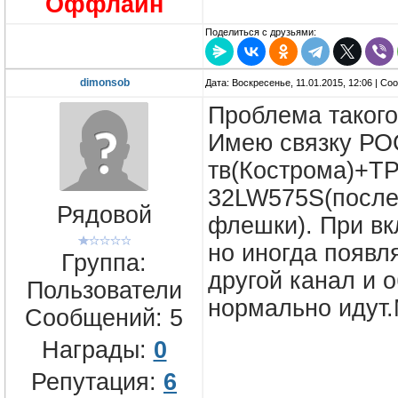
Оффлайн
Поделиться с друзьями:
dimonsob
Дата: Воскресенье, 11.01.2015, 12:06 | С
Проблема такого
Имею связку Р
тв(Кострома)+TP
32LW575S(после
Рядовой
флешки). При вк
но иногда появл
Группа:
другой канал и 
Пользователи
нормально идут.
Сообщений:
5
Награды:
0
Репутация:
6