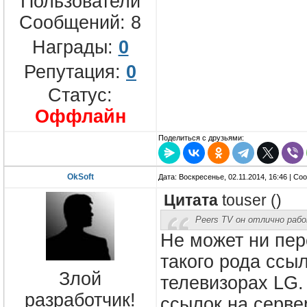
Пользователи
Сообщений:
8
Награды:
0
Репутация:
0
Статус:
Оффлайн
Поделиться с друзьями:
OkSoft
Дата: Воскресенье, 02.11.2014, 16:46 | С
Цитата
touser
(
)
Peers TV он отлично раб
Не может ни перс
такого рода ссы
Злой
телевизорах LG.
разработчик!
ссылок на серве