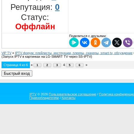
Репутация:
0
Статус:
Оффлайн
Поделиться с друзьями:
ViP TV
»
IPTV форум: плейлисты, инструкции, плееры, сканеры, smart-tv, обсуждение
(Запуск IPTV в картинках на LG-SMART TV через SS-IPTV)
Страница
4
из
6
«
4
»
1
2
3
5
6
IPTV
© 2026
Пользовательское соглашение
/
Политика конфиденци
Правообладателям
/
Контакты