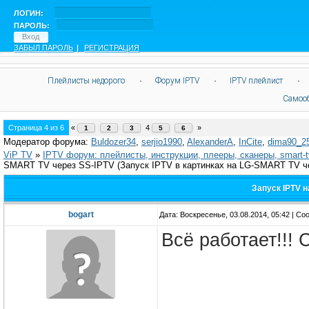
ЛОГИН:
ПАРОЛЬ:
ЗАБЫЛ ПАРОЛЬ
|
РЕГИСТРАЦИЯ
Плейлисты недорого
·
Форум IPTV
·
IPTV плейлист
·
Самоо
Страница
4
из
6
«
4
»
1
2
3
5
6
Модератор форума:
Buldozer34
,
serjio1990
,
AlexanderA
,
InCite
,
dima90_2
ViP TV
»
IPTV форум: плейлисты, инструкции, плееры, сканеры, smart-
SMART TV через SS-IPTV
(Запуск IPTV в картинках на LG-SMART TV ч
Запуск IPTV 
bogart
Дата: Воскресенье, 03.08.2014, 05:42 | С
Всё работает!!! 