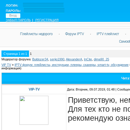
ЛОГИН:
ПАРОЛЬ:
ЗАБЫЛ ПАРОЛЬ
|
РЕГИСТРАЦИЯ
Плейлисты недорого
·
Форум IPTV
·
IPTV плейлист
·
Самоо
Страница
1
из
1
1
Модератор форума:
Buldozer34
,
serjio1990
,
AlexanderA
,
InCite
,
dima90_25
ViP TV
»
IPTV форум: плейлисты, инструкции, плееры, сканеры, smart-tv, обсуждение
информация)
Чита
VIP-TV
Дата: Вторник, 09.07.2019, 01:48 | Сообщ
Приветствую, не
Для тех кто не по
рекомендую озн