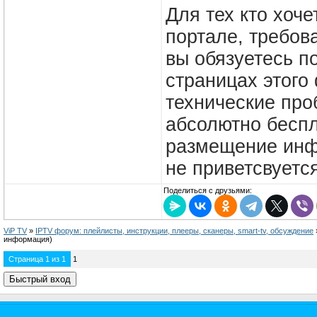
Для тех кто хоч
портале, требов
вы обязуетесь п
страницах этого
технические пр
абсолютно беспл
размещение инфо
не приветсвуется
Поделиться с друзьями:
ViP TV
»
IPTV форум: плейлисты, инструкции, плееры, сканеры, smart-tv, обсуждение
информация)
Страница
1
из
1
1