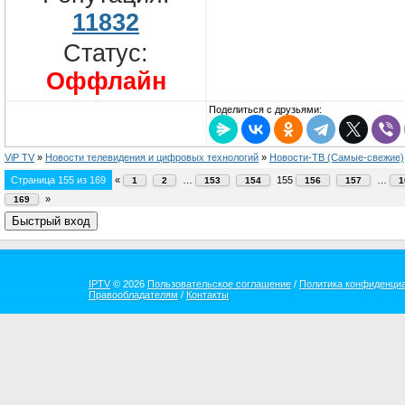
11832
Статус:
Оффлайн
Поделиться с друзьями:
ViP TV
»
Новости телевидения и цифровых технологий
»
Новости-ТВ (Самые-свежие)
Страница
155
из
169
«
…
155
…
1
2
153
154
156
157
1
»
169
IPTV
© 2026
Пользовательское соглашение
/
Политика конфиденци
Правообладателям
/
Контакты