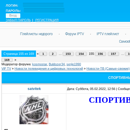
ЛОГИН:
ПАРОЛЬ:
ЗАБЫЛ ПАРОЛЬ
|
РЕГИСТРАЦИЯ
Плейлисты недорого
·
Форум IPTV
·
IPTV плейлист
·
Самоо
Страница
155
из
169
«
…
155
…
1
2
153
154
156
157
1
»
169
Модератор форума:
kosmostar
,
Buldozer34
,
serjio1990
ViP TV
»
Новости телевидения и цифровых технологий
»
Новости-ТВ (Самые-свежие)
СПОРТИВНЫ
satvitek
Дата: Суббота, 05.02.2022, 12:56 | Сообщ
СПОРТИВ