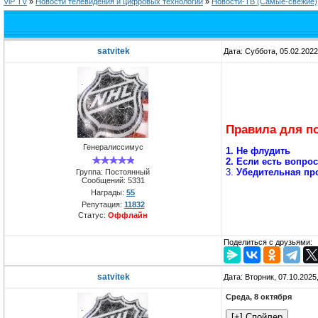
ViP TV
»
Новости телевидения и цифровых технологий
»
Новости-ТВ (Самые-свежие)
satvitek
Дата: Суббота, 05.02.202
Правила для п
Генералиссимус
1. Не флудить
2. Если есть вопро
3.
Убедительная про
Группа: Постоянный
Сообщений:
5331
Награды:
55
Репутация:
11832
Статус:
Оффлайн
Поделиться с друзьями:
satvitek
Дата: Вторник, 07.10.2025
Среда, 8 октября