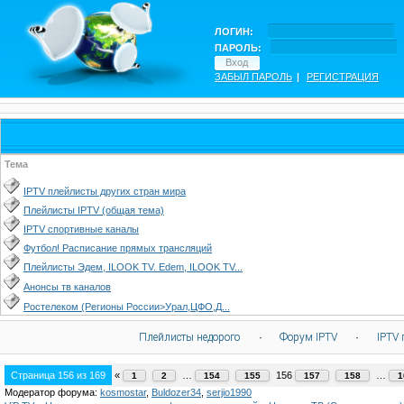
ЛОГИН:
ПАРОЛЬ:
ЗАБЫЛ ПАРОЛЬ
|
РЕГИСТРАЦИЯ
Тема
IPTV плейлисты других стран мира
Плейлисты IPTV (общая тема)
IPTV спортивные каналы
Футбол! Расписание прямых трансляций
Плейлисты Эдем, ILOOK TV. Edem, ILOOK TV...
Анонсы тв каналов
Ростелеком (Регионы России>Урал,ЦФО,Д...
Плейлисты недорого
·
Форум IPTV
·
IPTV 
Страница
156
из
169
«
…
156
…
1
2
154
155
157
158
1
Модератор форума:
kosmostar
,
Buldozer34
,
serjio1990