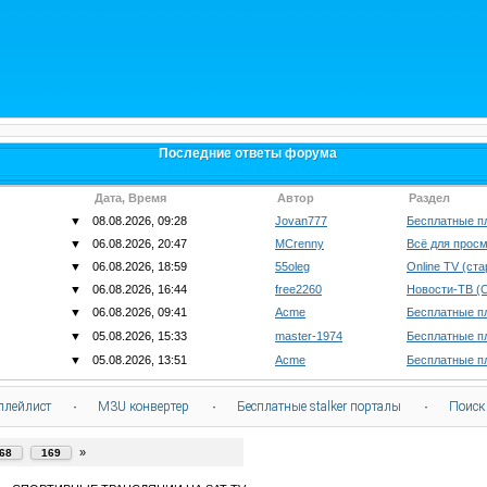
Последние ответы форума
Дата, Время
Автор
Раздел
▼
08.08.2026, 09:28
Jovan777
Бесплатные п
▼
06.08.2026, 20:47
MCrenny
Всё для просм
▼
06.08.2026, 18:59
55oleg
Online TV (ст
▼
06.08.2026, 16:44
free2260
Новости-ТВ (
▼
06.08.2026, 09:41
Acme
Бесплатные п
▼
05.08.2026, 15:33
master-1974
Бесплатные п
▼
05.08.2026, 13:51
Acme
Бесплатные п
плейлист
·
M3U конвертер
·
Бесплатные stalker порталы
·
Поиск
»
68
169