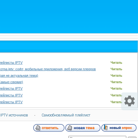
лейлисты IPTV
Читать
отра iptv: софт, мобильные приложения, веб версии плееров
Читать
арая не актуальная тема)
Читать
Самые-свежие)
Читать
лейлисты IPTV
Читать
лейлисты IPTV
Читать
лейлисты IPTV
Читать
 IPTV источников
·
Самообновляемый плейлист