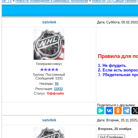
ViP TV
»
Новости телевидения и цифровых технологий
»
Новости-ТВ (Самые-свежие)
satvitek
Дата: Суббота, 05.02.202
Правила для п
Генералиссимус
1. Не флудить
2. Если есть вопро
3.
Убедительная про
Группа: Постоянный
Сообщений:
5331
Награды:
55
Репутация:
11832
Статус:
Оффлайн
Поделиться с друзьями:
satvitek
Дата: Вторник, 25.11.2025
Вторник, 25 ноября