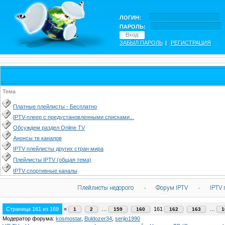
ЛОГИН:
ПАРОЛЬ:
ЗАБЫЛ ПАРОЛЬ
|
РЕГИСТРАЦИЯ
Тема
Платные плейлисты - Бесплатно
IPTV-плеер с предустановленными списками...
Обсуждем раздел Online TV
Анонсы тв каналов
IPTV плейлисты других стран мира
Плейлисты IPTV (общая тема)
IPTV спортивные каналы
Плейлисты недорого
·
Форум IPTV
·
IPTV 
Страница
161
из
169
«
…
161
…
1
2
159
160
162
163
1
Модератор форума:
kosmostar
,
Buldozer34
,
serjio1990