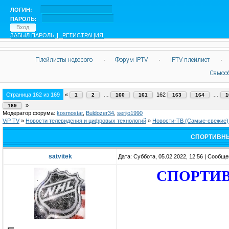
ЛОГИН:
ПАРОЛЬ:
ЗАБЫЛ ПАРОЛЬ
|
РЕГИСТРАЦИЯ
Плейлисты недорого
·
Форум IPTV
·
IPTV плейлист
·
Самоо
Страница
162
из
169
«
…
162
…
1
2
160
161
163
164
1
»
169
Модератор форума:
kosmostar
,
Buldozer34
,
serjio1990
ViP TV
»
Новости телевидения и цифровых технологий
»
Новости-ТВ (Самые-свежие)
СПОРТИВНЫ
satvitek
Дата: Суббота, 05.02.2022, 12:56 | Сообщ
СПОРТИВ