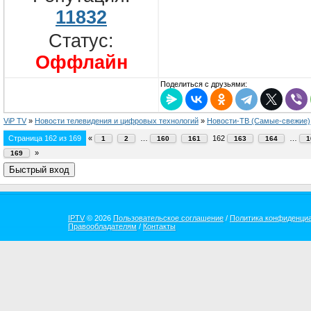
11832
Статус:
Оффлайн
Поделиться с друзьями:
ViP TV
»
Новости телевидения и цифровых технологий
»
Новости-ТВ (Самые-свежие)
Страница
162
из
169
«
…
162
…
1
2
160
161
163
164
1
»
169
IPTV
© 2026
Пользовательское соглашение
/
Политика конфиденци
Правообладателям
/
Контакты