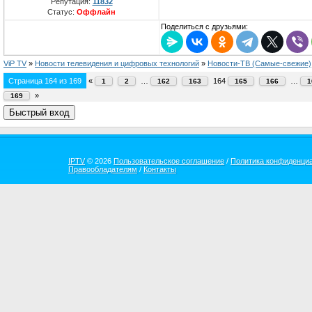
Репутация:
11832
Статус:
Оффлайн
Поделиться с друзьями:
ViP TV
»
Новости телевидения и цифровых технологий
»
Новости-ТВ (Самые-свежие)
Страница
164
из
169
«
…
164
…
1
2
162
163
165
166
1
»
169
IPTV
© 2026
Пользовательское соглашение
/
Политика конфиденци
Правообладателям
/
Контакты