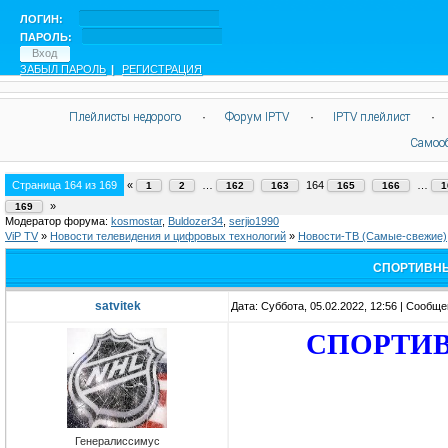
ЛОГИН:
ПАРОЛЬ:
ЗАБЫЛ ПАРОЛЬ
|
РЕГИСТРАЦИЯ
Плейлисты недорого
·
Форум IPTV
·
IPTV плейлист
·
Самоо
Страница
164
из
169
«
…
164
…
1
2
162
163
165
166
1
»
169
Модератор форума:
kosmostar
,
Buldozer34
,
serjio1990
ViP TV
»
Новости телевидения и цифровых технологий
»
Новости-ТВ (Самые-свежие)
СПОРТИВНЫ
satvitek
Дата: Суббота, 05.02.2022, 12:56 | Сообщ
СПОРТИВ
Генералиссимус