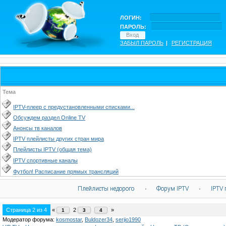
ЛОГИН:
ПАРОЛЬ:
ЗАБЫЛ ПАРОЛЬ
|
РЕГИСТРАЦИЯ
Тема
IPTV-плеер с предустановленными списками...
Обсуждем раздел Online TV
Анонсы тв каналов
IPTV плейлисты других стран мира
Плейлисты IPTV (общая тема)
IPTV спортивные каналы
Футбол! Расписание прямых трансляций
Плейлисты недорого
·
Форум IPTV
·
IPTV 
Страница
2
из
4
«
2
»
1
3
4
Модератор форума:
kosmostar
,
Buldozer34
,
serjio1990