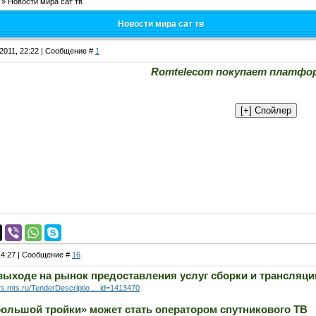
»
Новости мира сат тв
Новости мира сат тв
.2011, 22:22 | Сообщение #
1
Romtelecom покупает платфо
 14:27 | Сообщение #
16
выходе на рынок предоставления услуг сборки и трансляц
rs.mts.ru/TenderDescriptio ... id=1413470
большой тройки» может стать оператором спутникового ТВ