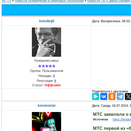
ViP TV
»
Новости телевидения и цифровых технологий
»
Новости-ТВ (Самые-свежие)
kosoleg5
Дата: Воскресенье, 06.03
Генералиссимус
Группа: Пользователи
Награды:
4
Репутация:
6
Статус:
Оффлайн
Поделиться с друзьями:
kosmostar
Дата: Среда, 16.07.2014,
МТС заявляли о 
Источник
https://tende
МТС первой из «