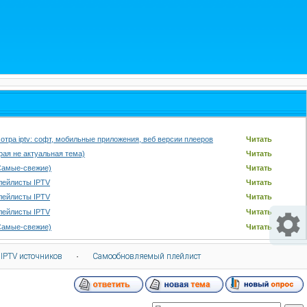
отра iptv: софт, мобильные приложения, веб версии плееров
Читать
арая не актуальная тема)
Читать
Самые-свежие)
Читать
лейлисты IPTV
Читать
лейлисты IPTV
Читать
лейлисты IPTV
Читать
Самые-свежие)
Читать
 IPTV источников
·
Самообновляемый плейлист