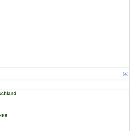
schland
ния