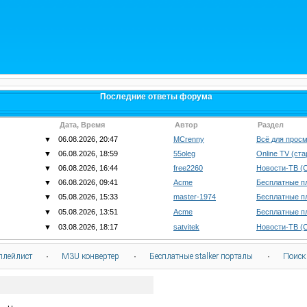
Последние ответы форума
Дата, Время
Автор
Раздел
▼
06.08.2026, 20:47
MCrenny
Всё для просм
▼
06.08.2026, 18:59
55oleg
Online TV (ст
▼
06.08.2026, 16:44
free2260
Новости-ТВ (
▼
06.08.2026, 09:41
Acme
Бесплатные п
▼
05.08.2026, 15:33
master-1974
Бесплатные п
▼
05.08.2026, 13:51
Acme
Бесплатные п
▼
03.08.2026, 18:17
satvitek
Новости-ТВ (
плейлист
·
M3U конвертер
·
Бесплатные stalker порталы
·
Поиск