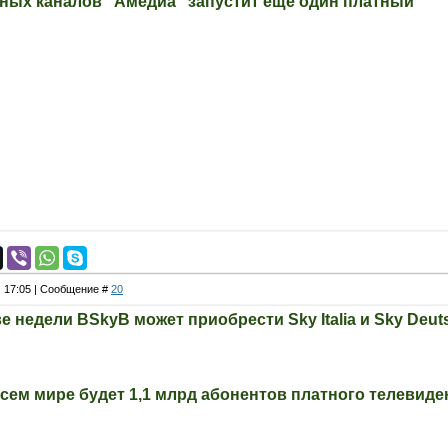
ных каналов "Амедиа" запустит еще один платный
, 17:05 | Сообщение #
20
 недели BSkyB может приобрести Sky Italia и Sky Deut
всем мире будет 1,1 млрд абонентов платного телевиде