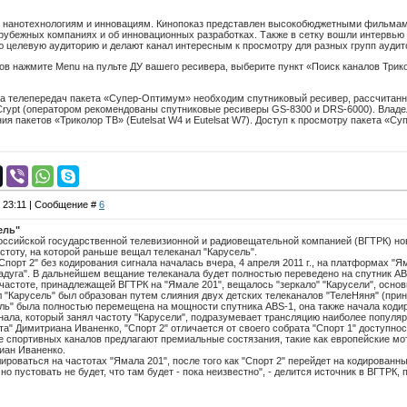
 нанотехнологиям и инновациям. Кинопоказ представлен высокобюджетными фильмами
рубежных компаниях и об инновационных разработках. Также в сетку вошли интервью
 целевую аудиторию и делают канал интересным к просмотру для разных групп аудит
ов нажмите Menu на пульте ДУ вашего ресивера, выберите пункт «Поиск каналов Трик
а телепередач пакета «Супер-Оптимум» необходим спутниковый ресивер, рассчитан
Crypt (оператором рекомендованы спутниковые ресиверы GS-8300 и DRS-6000). Владел
я пакетов «Триколор ТВ» (Eutelsat W4 и Eutelsat W7). Доступ к просмотру пакета «
, 23:11 | Сообщение #
6
ель"
ссийской государственной телевизионной и радиовещательной компанией (ВГТРК) нов
астоту, на которой раньше вещал телеканал "Карусель".
порт 2" без кодирования сигнала началась вчера, 4 апреля 2011 г., на платформах "Яма
"Радуга". В дальнейшем вещание телеканала будет полностью переведено на спутник AB
частоте, принадлежащей ВГТРК на "Ямале 201", вещалось "зеркало" "Карусели", основ
 "Карусель" был образован путем слияния двух детских телеканалов "ТелеНяня" (прин
ль" была полностью перемещена на мощности спутника ABS-1, она также начала кодир
нала, который занял частоту "Карусели", подразумевает трансляцию наиболее популяр
ета" Димитриана Иваненко, "Спорт 2" отличается от своего собрата "Спорт 1" доступн
 спортивных каналов предлагают премиальные состязания, такие как европейские мот
риан Иваненко.
лироваться на частотах "Ямала 201", после того как "Спорт 2" перейдет на кодированн
но пустовать не будет, что там будет - пока неизвестно", - делится источник в ВГТРК