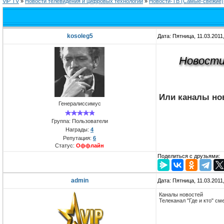
ViP TV
»
Новости телевидения и цифровых технологий
»
Новости-ТВ (Самые-свежие)
kosoleg5
Дата: Пятница, 11.03.2011
Новости
Или каналы но
Генералиссимус
Группа: Пользователи
Награды:
4
Репутация:
6
Статус:
Оффлайн
Поделиться с друзьями:
admin
Дата: Пятница, 11.03.2011
Каналы новостей
Телеканал "Где и кто" см