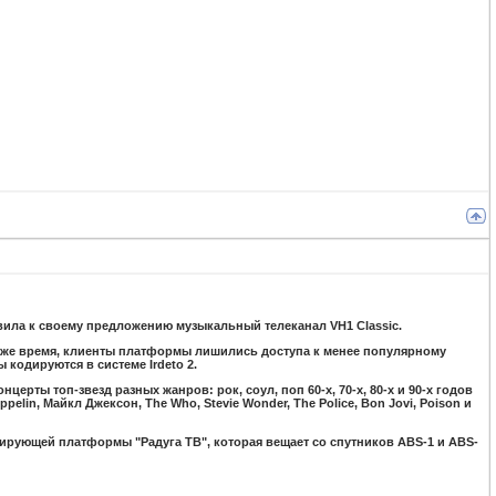
авила к своему предложению музыкальный телеканал VH1 Classic.
тоже время, клиенты платформы лишились доступа к менее популярному
ы кодируются в системе Irdeto 2.
ерты топ-звезд разных жанров: рок, соул, поп 60-х, 70-х, 80-х и 90-х годов
pelin, Майкл Джексон, The Who, Stevie Wonder, The Police, Bon Jovi, Poison и
рирующей платформы "Радуга ТВ", которая вещает со спутников ABS-1 и ABS-