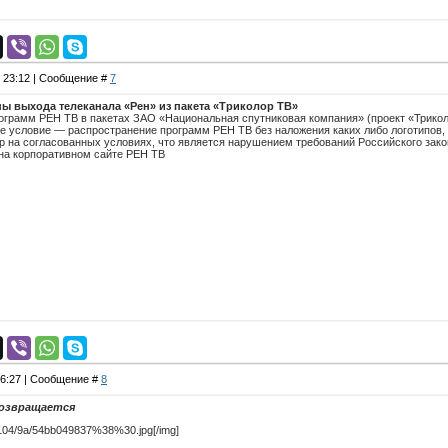
, 23:12 | Сообщение #
7
ы выхода телеканала «Рен» из пакета «Триколор ТВ»
грамм РЕН ТВ в пакетах ЗАО «Национальная спутниковая компания» (проект «Триколо
 условие — распространение программ РЕН ТВ без наложения каких либо логотипов, б
 на согласованных условиях, что является нарушением требований Российского зако
на корпоративном сайте РЕН ТВ
16:27 | Сообщение #
8
озвращается
u/1104/9a/54bb049837%38%30.jpg[/img]