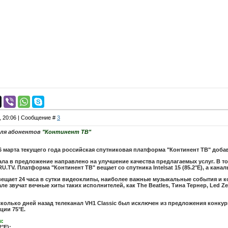
1, 20:06 | Сообщение #
3
ля абонентов
"Континент ТВ"
16 марта текущего года российская спутниковая платформа "Континент ТВ" доб
ла в предложение направлено на улучшение качества предлагаемых услуг. В 
.TV. Платформа "Континент ТВ" вещает со спутника Intelsat 15 (85.2°E), а канал
вещает 24 часа в сутки видеоклипы, наиболее важные музыкальные события и конц
ле звучат вечные хиты таких исполнителей, как The Beatles, Тина Тернер, Led Zep
есколько дней назад телеканал VH1 Classic был исключен из предложения конку
ции 75°E.
ы:
2°E);