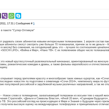
.2011, 17:31 | Сообщение #
5
 в пакете "Супер-Оптимум"
ет радовать своих абонентов новыми интересными телеканалами. 1 апреля состав п
аши абоненты смогут смотреть уже больше 70 телеканалов, причем за те же деньги – 6
 в месяц! Без сомнения, на сегодняшний день это – лучшее по соотношению цена/кач
, «SOCHI LIFE», «Война и Мир», «Нано ТВ». С их появлением общее число телеканалов 
– это новый круглосуточный развлекательный киноканал, ориентированный на женскую
мы, романтические комедии и драмы, а также фильмы европейского и отечественного п
нщину.
открывает перед зрителями красоту и многообразие таких южных курортов, как «Соч
 последних новостях по подготовке к олимпиаде «Сочи-2014», чемпионату мира по фу
ие популярной российской и зарубежной музыки различных направлений, а так же от
 - Новое слово в телевидении, захватывающий телероман из восьми тем о нашей жизн
ения Стратегий», «Деньги и Символы Власти», «Иной 20 век», «Сценарии Будущего», 
 ТВ. Это российский взгляд на происходящее в Мире и Знания о будущем через приз
я получила высокую оценку на международных телефорумах и принципиально отличае