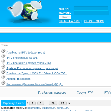
ЛОГИН:
ПАРОЛЬ:
ЗАБЫЛ ПАРОЛЬ
|
РЕГИСТРАЦИЯ
Тема
Плейлисты IPTV (общая тема)
IPTV спортивные каналы
IPTV плейлисты других стран мира
Футбол! Расписание прямых трансляций
Плейлисты Эдем, ILOOK TV. Edem, ILOOK TV...
Анонсы тв каналов
Ростелеком (Регионы России>Урал,ЦФО,Д...
Плейлисты недорого
·
Форум IPTV
·
IPTV 
Страница
1
из
27
1
…
»
2
3
26
27
Модератор форума:
kosmostar
,
Buldozer34
,
serjio1990