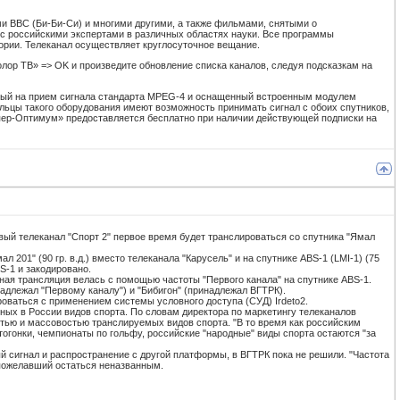
 BBC (Би-Би-Си) и многими другими, а также фильмами, снятыми о
 с российскими экспертами в различных областях науки. Все программы
ории. Телеканал осуществляет круглосуточное вещание.
олор ТВ» => OK и произведите обновление списка каналов, следуя подсказкам на
ный на прием сигнала стандарта MPEG-4 и оснащенный встроенным модулем
ьцы такого оборудования имеют возможность принимать сигнал с обоих спутников,
Супер-Оптимум» предоставляется бесплатно при наличии действующей подписки на
ый телеканал "Спорт 2" первое время будет транслироваться со спутника "Ямал
л 201" (90 гр. в.д.) вместо телеканала "Карусель" и на спутнике ABS-1 (LMI-1) (75
S-1 и закодировано.
ная трансляция велась с помощью частоты "Первого канала" на спутнике ABS-1.
адлежал "Первому каналу") и "Бибигон" (принадлежал ВГТРК).
оваться с применением системы условного доступа (СУД) Irdeto2.
ных в России видов спорта. По словам директора по маркетингу телеканалов
остью и массовостью транслируемых видов спорта. "В то время как российским
огонки, чемпионаты по гольфу, российские "народные" виды спорта остаются "за
ый сигнал и распространение с другой платформы, в ВГТРК пока не решили. "Частота
, пожелавший остаться неназванным.