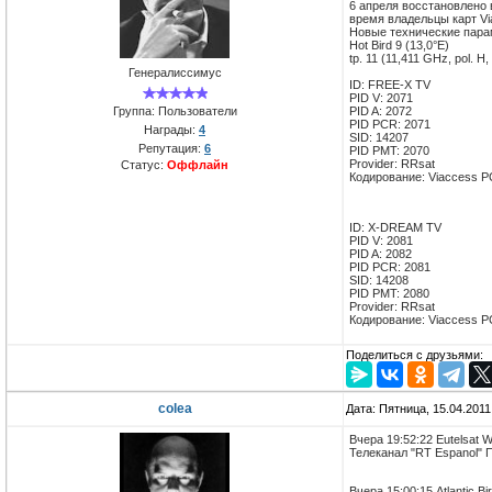
6 апреля восстановлено в
время владельцы карт Vi
Новые технические пара
Hot Bird 9 (13,0°E)
tp. 11 (11,411 GHz, pol. 
Генералиссимус
ID: FREE-X TV
PID V: 2071
Группа: Пользователи
PID A: 2072
PID PCR: 2071
Награды:
4
SID: 14207
Репутация:
6
PID PMT: 2070
Provider: RRsat
Статус:
Оффлайн
Кодирование: Viaccess P
ID: X-DREAM TV
PID V: 2081
PID A: 2082
PID PCR: 2081
SID: 14208
PID PMT: 2080
Provider: RRsat
Кодирование: Viaccess P
Поделиться с друзьями:
colea
Дата: Пятница, 15.04.201
Вчера 19:52:22 Eutelsat 
Телеканал "RT Espanol" П
Вчера 15:00:15 Atlantic Bi