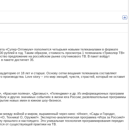
акета «Супер-Оптимум» пополнится четырьмя новыми телеканалами в формате
00 рублей в год. Таким образом, стоимость просмотра 1 телеканала «Триколор ТВ»
ество предложение на российском рынке спутникового ТВ. В пакет войдут
в пакете достигнет 35.
 аудиторию от 18 лет и старше. Основу сетки вещания телеканала составляют
роизводства. Love story – это мир эмоций, чувств, страстей, который не оставит
и», «Красная поляна», «Дагомыс», «Геленджик» и др. Из информационных программ
тболу и других значимых событиях в жизни юга России; развлекательные программы
крытие новых имен в южном шоу-бизнесе.
и между войной и миром, выраженный через кино: «Иное», «Сады и Города»,
«О, Техника! О, Оружие!». Экспертно-аналитическая программа «Игра за Россию!»
му прошлого и настоящего. Это уникальная технология программирования передач
тся от существующей практики на ТВ.