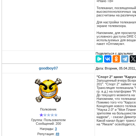
«Нано ТВ»
Телеканал, посвященный
высокотехнологичных за
расcчитаны на различную
Для настройки телеканал
экране телевизора.
Напомним, для просмотр
условного доступа DRE 
используемых для вещани
пакет «Оптимум».
Поделиться с друзьями:
goodboy07
Дата: Вторник, 05.04.2011
"Спорт 2" занял "Карус
Запущенный вчера Всеро
201". "Спорт 2" займет ч
Трансляция телеканала "С
гр. в.д.) на платформе 
До текущего момента на 
Напомним, что телеканал
Помимо того что "Карусе
Концепция нового телека
Полковник
"Наука 2.0" и "Моя План
зрителям на большинстве
кадром", - сказал Димит
Группа: Пользователи
Какой канал будет транс
Сообщений:
200
на "Ямале" освободится, 
Награды:
3
Репутация:
49