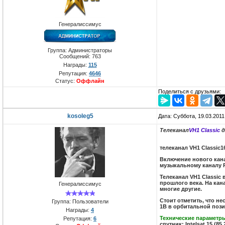
Генералиссимус
Группа: Администраторы
Сообщений:
763
Награды:
115
Репутация:
4646
Статус:
Оффлайн
Поделиться с друзьями:
kosoleg5
Дата: Суббота, 19.03.201
Телеканал
VH1 Classic
д
телеканал VH1 Classic
Включение нового кана
музыкальному каналу RU
Телеканал VH1 Classic 
прошлого века. На кана
Генералиссимус
многие другие.
Стоит отметить, что н
Группа: Пользователи
1B в орбитальной пози
Награды:
4
Технические параметр
Репутация:
6
спутник: Intelsat 15 (85.