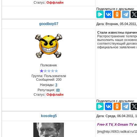
Статус:
Оффлайн
Поделиться с друзьями:
goodboy07
Дата: Вторник, 05.04.2011
Стали известны причин
Распространение телепро
выполнить наше основное
соответствующий договор
официальное заявление 
Полковник
Группа: Пользователи
Сообщений:
200
Награды:
3
Репутация:
49
Статус:
Оффлайн
Поделиться с друзьями:
kosoleg5
Дата: Среда, 06.04.2011, 
Free-X TV, X-Dream TV
в
[img]http://i063.radikal.r