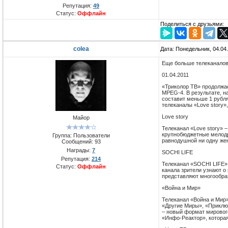
Репутация:
49
Статус:
Оффлайн
Поделиться с друзьями:
colea
Дата: Понедельник, 04.04
Еще больше телеканалов
01.04.2011
«Триколор ТВ» продолжа
MPEG-4. В результате, н
составит меньше 1 рубля
телеканалы «Love story»
Love story
Майор
Телеканал «Love story» 
крупнобюджетные мелодра
Группа: Пользователи
равнодушной ни одну же
Сообщений:
93
Награды:
7
SOCHI LIFE
Репутация:
214
Телеканал «SOCHI LIFE» 
Статус:
Оффлайн
канала зрители узнают о
представляют многообраз
«Война и Мир»
Телеканал «Война и Мир»
«Другие Миры», «Приключ
– новый формат мирового
«Инфо-Реактор», котора