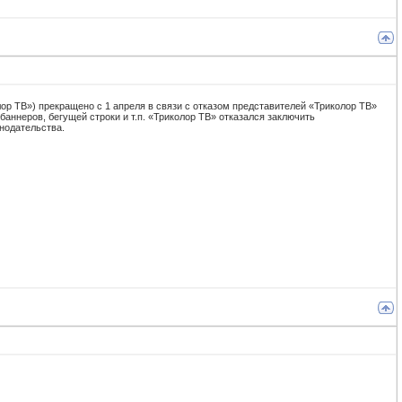
р ТВ») прекращено c 1 апреля в связи с отказом представителей «Триколор ТВ»
аннеров, бегущей строки и т.п. «Триколор ТВ» отказался заключить
нодательства.