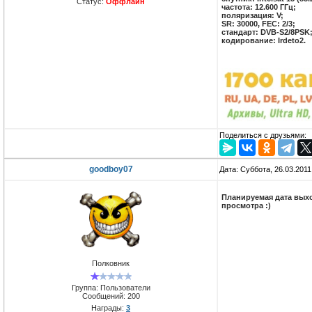
Статус:
Оффлайн
частота: 12.600 ГГц;
поляризация: V;
SR: 30000, FEC: 2/3;
стандарт: DVB-S2/8PSK
кодирование: Irdeto2.
Поделиться с друзьями:
goodboy07
Дата: Суббота, 26.03.201
Планируемая дата выхо
просмотра :)
Полковник
Группа: Пользователи
Сообщений:
200
Награды:
3