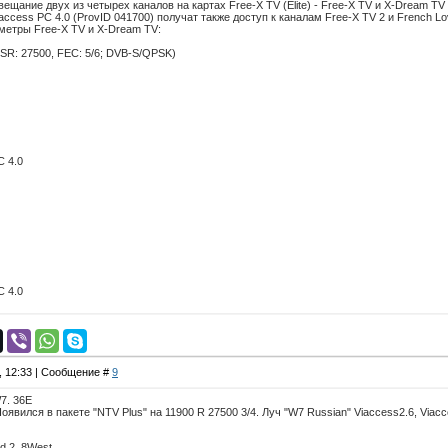
ещание двух из четырех каналов на картах Free-X TV (Elite) - Free-X TV и X-Dream TV 
access PC 4.0 (ProvID 041700) получат также доступ к каналам Free-X TV 2 и French L
метры Free-X TV и X-Dream TV:
H, SR: 27500, FEC: 5/6; DVB-S/QPSK)
C 4.0
C 4.0
1, 12:33 | Сообщение #
9
W7. 36E
оявился в пакете "NTV Plus" на 11900 R 27500 3/4. Луч "W7 Russian" Viaccess2.6, Viacc
rd 2. 8West