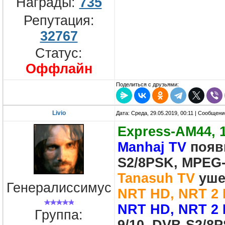
Награды:
735
Репутация:
32767
Статус:
Оффлайн
Поделиться с друзьями:
Livio
Дата: Среда, 29.05.2019, 00:11 | Сообщен
Express-AM44, 
Manhaj TV
появи
S2/8PSK, MPEG-
Tanasuh TV
ушел
Генералиссимус
NRT HD, NRT 2
NRT HD, NRT 2
Группа: