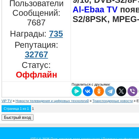
9/10, DVB-S2/8
Пользователи
Al-Ebaa TV
появ
Сообщений:
S2/8PSK, MPEG-
7687
Награды:
735
Репутация:
32767
Статус:
Оффлайн
Поделиться с друзьями:
ViP TV
»
Новости телевидения и цифровых технологий
»
Транспондерные новости
»
E
Страница
1
из
1
1