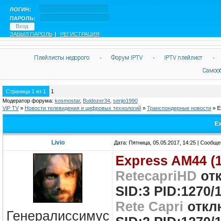
ЛОГИН:
ПАРОЛЬ:
ЗАБЫЛ ПАРОЛЬ
|
РЕГИСТРАЦИЯ
Плейлисты недорого
·
Форум IPTV
·
IPTV плейлист
·
Самоо
Страница
1
из
1
1
Модератор форума:
kosmostar
,
Buldozer34
,
serjio1990
ViP TV
»
Новости телевидения и цифровых технологий
»
Транспондерные новости
»
E
Ex
Livio
Дата: Пятница, 05.05.2017, 14:25 | Сообщ
Express AM44 (
RetecapriHD
отк
SID:3 PID:1270/1
Rete Capri
отклю
Генералиссимус