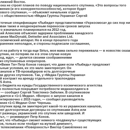
Ближний Восток.
ока не строят планов по поводу национального спутника. «Это вопросы того
ения (и его конкурентоспособности), которое будет
ового спутника», — объясняет начальник отдела
й с общественностью «Медиа Группы Украина» Сергей
и точные спецификации «Лыбиди» представителями «Укркосмоса» до сих пор ни 
зван также и неоднократным переносом сроков запуска
го изначально планировался на 2012 год.
ий Алексеев объяснял задержки проблемами канадского
ании MacDonald, Dettwiler and Associates Ltd.
 космический аппарат. Но в конце прошлого года
транении неполадок, и стороны подписали соглашение,
шел на работу в тогда еще Sirius, моя мама сильно переживала — в новостях сказа
утник, не потеряю ли я в этом случае новую
год, жду», — делится своими соображениями
из спутниковых операторов.
«Вижн Тв» Петр Конов говорит, что даже если «Лыбидь» предложит
ьные условия, их это мало заинтересует. Он
еканалов и ТВ-провайдеров есть долгосрочные
и других спутников. Так, у «Медиа Группы Украина»
 контракт на аренду отдельного траспондера
 Astra.
з бюджета на нужды Государственного космического агентства
то полностью покрывает потребности медиахолдинга в
 — сообщил Сергей Товстенко-Забелин. В спутниковом
дается и «1+1 Медиа». «Вопрос о запуске каналов в
ентировочно с 2015 года», — сообщил руководитель
ания «1+1 Медиа» Олег Черныш.
спутник вряд ли заинтересует какой‑то из украинских каналов,
еют долгосрочные договоры со спутниками Astra или
т разницы, украинский это спутник или шведский. И
ть», — резюмирует Петр Конов.
ает, что «Лыбидь» сможет немного «подвинуть» существующих
в, только если «пойдет на жуткий демпинг».
 телекомпании «Поверхность» Виктор Самойленко не