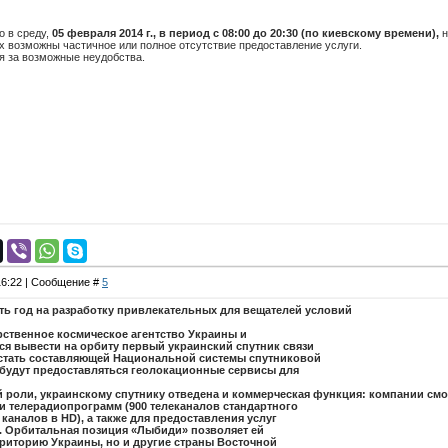
о в среду,
05 февраля 2014 г., в период с 08:00 до 20:30 (по киевскому времени),
н
х возможны частичное или полное отсутствие предоставление услуги.
я за возможные неудобства.
 16:22 | Сообщение #
5
ть год на разработку привлекательных для вещателей условий
рственное космическое агентство Украины и
я вывести на орбиту первый украинский спутник связи
стать составляющей Национальной системы спутниковой
й будут предоставляться геолокационные сервисы для
 роли, украинскому спутнику отведена и коммерческая функция: компании смо
и телерадиопрограмм (900 телеканалов стандартного
 каналов в HD), а также для предоставления услуг
. Орбитальная позиция «Лыбиди» позволяет ей
рриторию Украины, но и другие страны Восточной