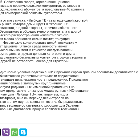
й. Собственно говоря, агрессивное ценовое
зывало нервную реакцию конкурентов, осталось в
д украинских абонентов, а пресловутые 40 гривен в
для коммерческой рекламы лукавством.
на этапе запуска, «Лыбидь ТВ» стал ещё одной жертвой
-рынка, которая доминирует в Украине. Её
вляется, с одной стороны, наличие избыточного
бесплатного и общедоступного контента, а с другой
атского распространения контента платного.
ая масса абонентов если и платит, то сущие
м. Невозможно конкурировать ценой, поскольку у
ет дешевле. В такой среде ценность может
миальный контент и качество обслуживания и
ругие деньги, другая ценовая категория и другая
ду легально бесплатным контентом с одной стороны и
другой не оставляет шансов для стратегии
одит новые условия подключения: к прежним сорока гривнам абонплаты добавляются 
. Фактическое увеличение стоимости подключения
меньшает привлекательность предложения. Приходится
пания попала в замкнутый круг. Значимые
ребуют радикальных изменений правил игры на
ным представляется запуск медиагруппами HD-вещания
ным для «Лыбидь ТВ», как, впрочем, и для
платформ, был бы переход всей отрасли на
лько в этом случае компания смогла бы реализовать
тво: вещание со спутника с хорошим для Украины
основным двигателем продаж являются телеканалы
.