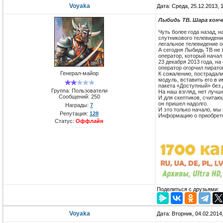
Voyaka
Дата: Среда, 25.12.2013, 
Лыбидь ТВ. Шара конч
Чуть более года назад, 
спутникового телевидени
легальное телевидение 
А сегодня Лыбидь ТВ не 
оператор, который начал
23 декабря 2013 года, н
оператор огорчил пирато
Генерал-майор
К сожалению, пострадали
модуль, вставить его в 
пакета «Доступный» без 
Группа: Пользователи
На наш взгляд, нет лучш
Сообщений:
250
И для скептиков, считаю
он пришел надолго.
Награды:
7
И это только начало, мы
Репутация:
128
Информацию о приобрете
Статус:
Оффлайн
Поделиться с друзьями:
Voyaka
Дата: Вторник, 04.02.2014