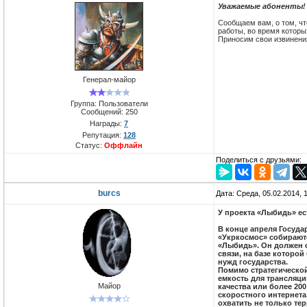
Уважаемые абоненты!
Сообщаем вам, о том, чт
работы, во время которы
Приносим свои извинени
Генерал-майор
Группа: Пользователи
Сообщений:
250
Награды:
7
Репутация:
128
Статус:
Оффлайн
Поделиться с друзьями:
burcs
Дата: Среда, 05.02.2014,
У проекта «Лыбидь» ес
В конце апреля Госуда
«Укркосмос» собираютс
«Лыбидь». Он должен 
связи, на базе которо
нужд государства.
Помимо стратегической
емкость для трансляци
Майор
качества или более 200
скоростного интернета
охватить не только те