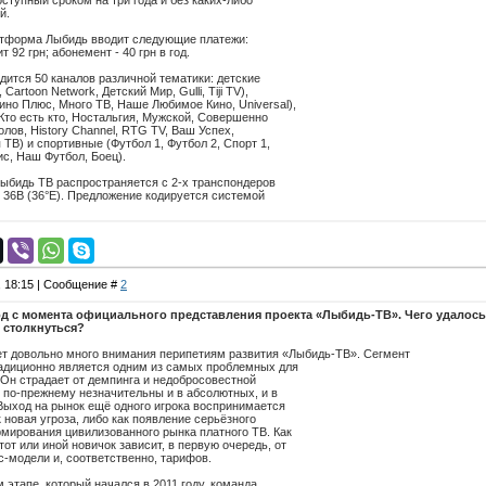
оступный сроком на три года и без каких-либо
й.
латформа Лыбидь вводит следующие платежи:
 92 грн; абонемент - 40 грн в год.
дится 50 каналов различной тематики: детские
artoon Network, Детский Мир, Gulli, Tiji TV),
но Плюс, Много ТВ, Наше Любимое Кино, Universal),
 Кто есть кто, Ностальгия, Мужской, Совершенно
лов, History Channel, RTG TV, Ваш Успех,
ТВ) и спортивные (Футбол 1, Футбол 2, Спорт 1,
с, Наш Футбол, Боец).
ыбидь ТВ распространяется с 2-х транспондеров
t 36B (36°E). Предложение кодируется системой
, 18:15 | Сообщение #
2
од с момента официального представления проекта «Лыбидь-ТВ». Чего удалось 
столкнуться?
ет довольно много внимания перипетиям развития «Лыбидь-ТВ». Сегмент
радиционно является одним из самых проблемных для
Он страдает от демпинга и недобросовестной
 по-прежнему незначительны и в абсолютных, и в
Выход на рынок ещё одного игрока воспринимается
 новая угроза, либо как появление серьёзного
мирования цивилизованного рынка платного ТВ. Как
от или иной новичок зависит, в первую очередь, от
-модели и, соответственно, тарифов.
 этапе, который начался в 2011 году, команда