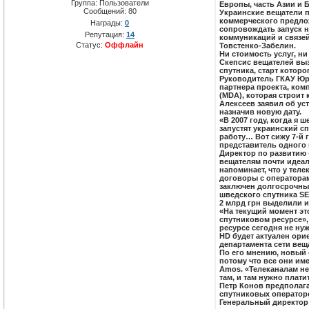
Группа: Пользователи
Европы, часть Азии и 
Сообщений:
80
Украинские вещатели п
коммерческого предлож
Награды:
0
сопровождать запуск н
Репутация:
14
коммуникаций и связе
Статус:
Оффлайн
Товстенко-Забелин.
Ни стоимость услуг, н
Скепсис вещателей вы
спутника, старт которо
Руководитель ГКАУ Юр
партнера проекта, комп
(MDA), которая строит
Алексеев заявил об ус
назначив новую дату.
«В 2007 году, когда я 
запустят украинский сп
работу… Вот сижу 7‑й 
представитель одного 
Директор по развитию 
вещателям почти идеал
напоминает, что у тел
договоры с операторам
заключен долгосрочный
шведского спутника SES
2 млрд грн выделили и
«На текущий момент э
спутниковом ресурсе»,
ресурсе сегодня не нуж
HD будет актуален ори
департамента сети вещ
По его мнению, новый 
потому что все они им
Amos. «Телеканалам не
там, и там нужно плати
Петр Конов предполаг
спутниковых операторо
Генеральный директор