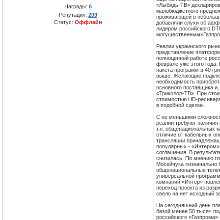
«Лыбидь-ТВ» деклариров
Награды:
6
малобюджетного предлож
Репутация:
209
проживающей в небольши
Статус:
Оффлайн
добавляли слухи об афф
лидером российского DT
могущественным»Газпр
Реалии украинского рын
представление платформы
полноценной работе росс
феврале уже этого года.
пакета программ в 40 гри
выше. Желающие подключ
необходимость приобрет
основного поставщика и,
«Триколор-ТВ». При сто
стоимостью HD-ресивера
в подобной сделке.
С не меньшими сложност
реалии требуют наличия 
т.н. общенациональных 
отличие от кабельных оп
трансляции принадлежащи
популярных - «Интером»
соглашения. В результат
снизилась. По мнению гл
Мосейчука «изначально б
общенациональные телек
универсальной программн
компаний «Интер» повле
переход проекта из разр
свело на нет исходный з
На сегодняшний день пл
базой менее 50 тысяч по
российского «Газпрома» 