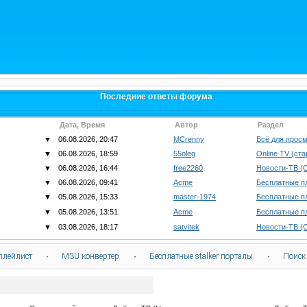
Последние ответы форума
Дата, Время
Автор
Раздел
▼
06.08.2026, 20:47
MCrenny
Всё для просм
▼
06.08.2026, 18:59
55oleg
Online TV (ст
▼
06.08.2026, 16:44
free2260
Новости-ТВ (
▼
06.08.2026, 09:41
Acme
Бесплатные п
▼
05.08.2026, 15:33
master-1974
Бесплатные п
▼
05.08.2026, 13:51
Acme
Бесплатные п
▼
03.08.2026, 18:17
satvitek
Новости-ТВ (
плейлист
·
M3U конвертер
·
Бесплатные stalker порталы
·
Поиск