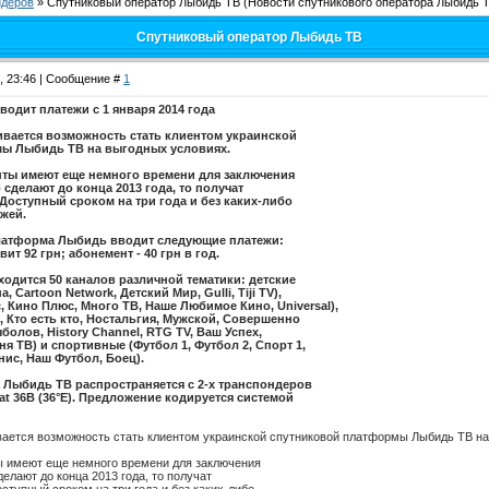
йдеров
»
Спутниковый оператор Лыбидь ТВ
(Новости спутникового оператора Лыбидь 
Спутниковый оператор Лыбидь ТВ
3, 23:46 | Сообщение #
1
одит платежи с 1 января 2014 года
чивается возможность стать клиентом украинской
ы Лыбидь ТВ на выгодных условиях.
ты имеют еще немного времени для заключения
 сделают до конца 2013 года, то получат
 Доступный сроком на три года и без каких-либо
жей.
платформа Лыбидь вводит следующие платежи:
ит 92 грн; абонемент - 40 грн в год.
ходится 50 каналов различной тематики: детские
 Cartoon Network, Детский Мир, Gulli, Tiji TV),
Кино Плюс, Много ТВ, Наше Любимое Кино, Universal),
, Кто есть кто, Ностальгия, Мужской, Совершенно
болов, History Channel, RTG TV, Ваш Успех,
я ТВ) и спортивные (Футбол 1, Футбол 2, Спорт 1,
нис, Наш Футбол, Боец).
 Лыбидь ТВ распространяется с 2-х транспондеров
at 36B (36°E). Предложение кодируется системой
ивается возможность стать клиентом украинской спутниковой платформы Лыбидь ТВ на
 имеют еще немного времени для заключения
делают до конца 2013 года, то получат