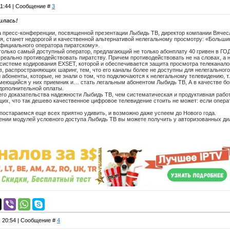
11:44 | Сообщение #
3
илась!
на пресс-конференции, посвященной презентации Лыбидь ТВ, директор компании Вячес
я, станет недорогой и качественной альтернативой нелегальному просмотру: «Больш
официального оператора пиратскому».
только самый доступный оператор, предлагающий не только абонплату 40 гривен в ГОД 
 реально противодействовать пиратству. Причем противодействовать не на словах, а н
а системе кодирования EXSET, которой и обеспечивается защита просмотра телеканало
в, распространяющих шаринг, тем, что его каналы более не доступны для нелегальног
 абоненты, которые, не знали о том, что подключаются к нелегальному телевидению, т
имеющийся у них приемник и… стать легальным абонентом Лыбидь ТВ, А в качестве бон
дополнительной оплаты.
его доказательства надежности Лыбидь ТВ, чем систематическая и продуктивная работ
щих, что так дешево качественное цифровое телевидение стоить не может: если операт
 постараемся еще всех приятно удивить, и возможно даже успеем до Нового года.
нии модулей условного доступа Лыбидь ТВ вы можете получить у авторизованных ди
, 20:54 | Сообщение #
4