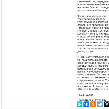
каких-либо подтверждени
предложение, которые вы
числе несбывшихся надеж
год оказались обычным 
Как и было предсказано 
той уродливой модели ТВ
ключевыми элементами я
легального предложения 
- массовая практика пир
Попросту говоря, основн
копейки и только пирата
«пиратов» всё равно буд
представлять только пре
удобство, а это совсем д
ниша. Узкая «вилка» меж
контентом ворованным с 
дискаунтера.
В 2014 году компания вв
грн за активацию пакета
означает ещё сильнее у
констатировать, что ком
изменения в её судьбе т
рынке. Наиболее вероят
своих каналов. Оптималь
остальных спутниковых 
кодирование сигнала. То
своё главное преимущес
покрытием. А пока что 
«Футбол 1» и «Футбол 2»
Роман Химич
Поделиться с друзьями: