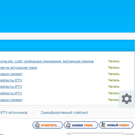
отра iptv: софт, мобильные приложения, веб версии плееров
Читать
арая не актуальная тема)
Читать
Самые-свежие)
Читать
лейлисты IPTV
Читать
лейлисты IPTV
Читать
лейлисты IPTV
Читать
Самые-свежие)
Читать
 IPTV источников
·
Самообновляемый плейлист