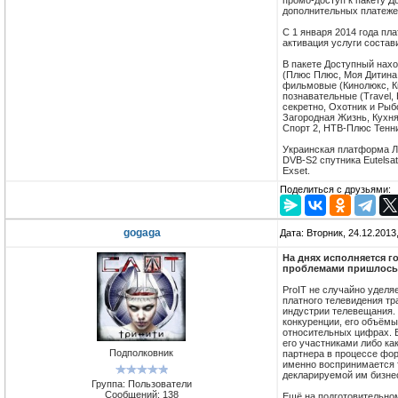
промо-доступ к пакету Д
дополнительных платеже
С 1 января 2014 года п
активация услуги составит
В пакете Доступный нахо
(Плюс Плюс, Моя Дитина, C
фильмовые (Кинолюкс, Ки
познавательные (Travel,
секретно, Охотник и Рыбо
Загородная Жизнь, Кухня 
Спорт 2, НТВ-Плюс Тенни
Украинская платформа Л
DVB-S2 спутника Eutelsa
Exset.
Поделиться с друзьями:
gogaga
Дата: Вторник, 24.12.2013
На днях исполняется г
проблемами пришлось 
ProIT не случайно уделя
платного телевидения т
индустрии телевещания. 
конкуренции, его объёмы
относительных цифрах. 
его участниками либо как
Подполковник
партнера в процессе фор
именно воспринимается т
декларируемой им бизнес
Группа: Пользователи
Сообщений:
138
Ещё на подготовительном