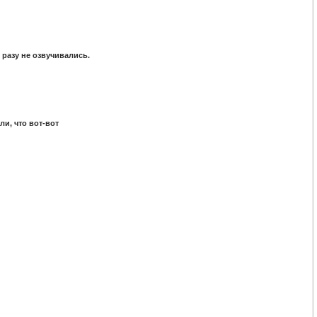
разу не озвучивались.
ли, что вот-вот