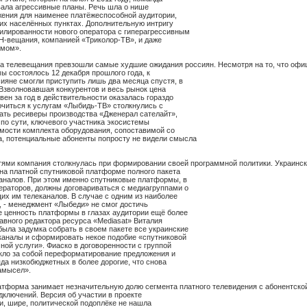
ала агрессивные планы. Речь шла о нише
ения для наименее платёжеспособной аудитории,
х населённых пунктах. Дополнительную интригу
илированности нового оператора с гиперагрессивным
H-вещания, компанией «Триколор-ТВ», и даже
омом».
ка телевещания превзошли самые худшие ожидания россиян. Несмотря на то, что офи
 состоялось 12 декабря прошлого года, к
ияне смогли приступить лишь два месяца спустя, в
 Взволновавшая конкурентов и весь рынок цена
вен за год в действительности оказалась гораздо
иться к услугам «Лыбидь-ТВ» столкнулись с
ать ресиверы производства «Дженерал сателайт»,
 по сути, ключевого участника экосистемы
имости комплекта оборудования, сопоставимой со
, потенциальные абоненты попросту не видели смысла
ями компания столкнулась при формировании своей программной политики. Украинс
на платной спутниковой платформе полного пакета
каналов. При этом именно спутниковые платформы, в
ераторов, должны договариваться с медиагруппами о
х им телеканалов. В случае с одним из наиболее
, - менеджмент «Лыбеди» не смог достичь
е ценность платформы в глазах аудитории ещё более
авного редактора ресурса «Mediasat» Виталия
ыла задумка собрать в своем пакете все украинские
аналы и сформировать некое подобие «спутниковой
ой услуги». Фиаско в договоренности с группой
кло за собой переформатирование предложения и
яда низкобюджетных в более дорогие, что снова
амысел».
атформа занимает незначительную долю сегмента платного телевидения с абонентско
дключений. Версия об участии в проекте
и, шире, политической подоплёке не нашла