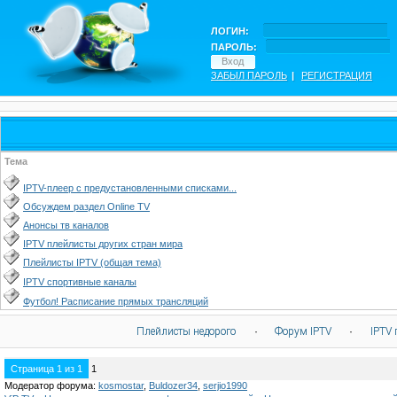
ЛОГИН:
ПАРОЛЬ:
ЗАБЫЛ ПАРОЛЬ
|
РЕГИСТРАЦИЯ
Тема
IPTV-плеер с предустановленными списками...
Обсуждем раздел Online TV
Анонсы тв каналов
IPTV плейлисты других стран мира
Плейлисты IPTV (общая тема)
IPTV спортивные каналы
Футбол! Расписание прямых трансляций
Плейлисты недорого
·
Форум IPTV
·
IPTV 
Страница
1
из
1
1
Модератор форума:
kosmostar
,
Buldozer34
,
serjio1990