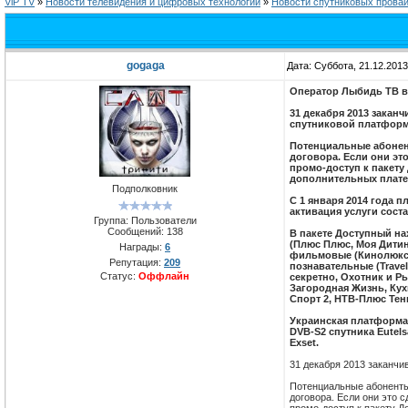
ViP TV
»
Новости телевидения и цифровых технологий
»
Новости спутниковых прова
gogaga
Дата: Суббота, 21.12.201
Оператор Лыбидь ТВ вв
31 декабря 2013 закан
спутниковой платформ
Потенциальные абонен
договора. Если они это
промо-доступ к пакету
дополнительных плате
Подполковник
С 1 января 2014 года 
активация услуги состав
Группа: Пользователи
Сообщений:
138
В пакете Доступный на
(Плюс Плюс, Моя Дитина,
Награды:
6
фильмовые (Кинолюкс, 
Репутация:
209
познавательные (Travel
Статус:
Оффлайн
секретно, Охотник и Ры
Загородная Жизнь, Кухн
Спорт 2, НТВ-Плюс Тен
Украинская платформа
DVB-S2 спутника Eutels
Exset.
31 декабря 2013 заканч
Потенциальные абоненты
договора. Если они это с