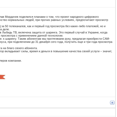
лав Мордачев поделился планами о том, что проект народного цифрового
инство нормальных людей, при прочих равных условиях, предпочитают просмотр
за 50 телеканалов, как и первый год просмотра без каких-либо платежей, но и
а деле.
в Лыбидь ТВ, включена защита от шаринга. Это первый случай в Украине, когда
о просмотра с применением данной технологии.
.е. к шарингу. Таким абонентам мы протягиваем руку, предлагая приобрести CAM-
уса, при подключении до 31 декабря сего года, получить еще и три года просмотра
а на благо своего абонента.
ор вкладывает силы, время и деньги в повышение качества своей услуги – значит,
леров компании.