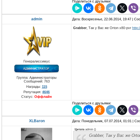
Поделиться с друзьями:
admin
Дата: Воскресенье, 22.06.2014, 19:47 | С
Grabber
, Так у Вас же Orton x80-pvr
http
Генералиссимус
Группа: Администраторы
Сообщений:
763
Награды:
115
Репутация:
4646
Статус:
Оффлайн
Поделиться с друзьями:
XLBaron
Дата: Понедельник, 07.07.2014, 01:01 | С
Цитата
admin
(
)
Grabber, Так у Вас же Orto