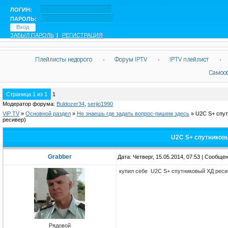
ЛОГИН:
ПАРОЛЬ:
ЗАБЫЛ ПАРОЛЬ
|
РЕГИСТРАЦИЯ
Плейлисты недорого
·
Форум IPTV
·
IPTV плейлист
·
Самоо
Страница
1
из
1
1
Модератор форума:
Buldozer34
,
serjio1990
ViP TV
»
Oсновной раздел
»
Не знаешь где задать вопрос-пишем здесь
»
U2C S+ спут
ресивер)
U2C S+ спутников
Grabber
Дата: Четверг, 15.05.2014, 07:53 | Сообще
купил себе U2C S+ спутниковый ХД ресив
Рядовой