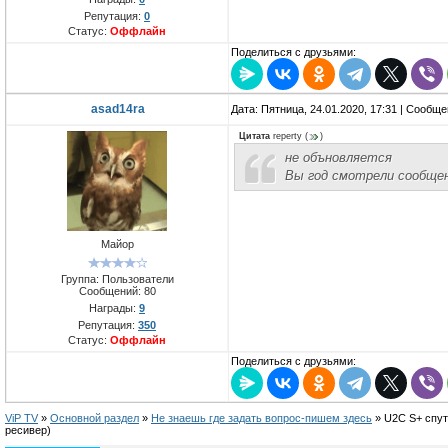
Репутация:
0
Статус:
Оффлайн
Поделиться с друзьями:
asad14ra
Дата: Пятница, 24.01.2020, 17:31 | Сообщ
Цитата
reperty
(
)
не объновляется
Вы год смотрели сообщен
Майор
Группа: Пользователи
Сообщений:
80
Награды:
9
Репутация:
350
Статус:
Оффлайн
Поделиться с друзьями:
ViP TV
»
Oсновной раздел
»
Не знаешь где задать вопрос-пишем здесь
»
U2C S+ спут
ресивер)