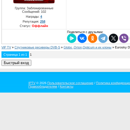
Группа: Заблокированные
Сообщений:
102
Награды:
4
Репутация:
258
Статус:
Оффлайн
Поделиться с друзьями:
ViP TV
»
Спутниковые ресиверы DVB-S
»
Globo ,Orton,Opticum и их клоны
»
Eurosky 
Страница
1
из
1
1
IPTV
© 2026
Пользовательское соглашение
/
Политика конфиденци
Правообладателям
/
Контакты