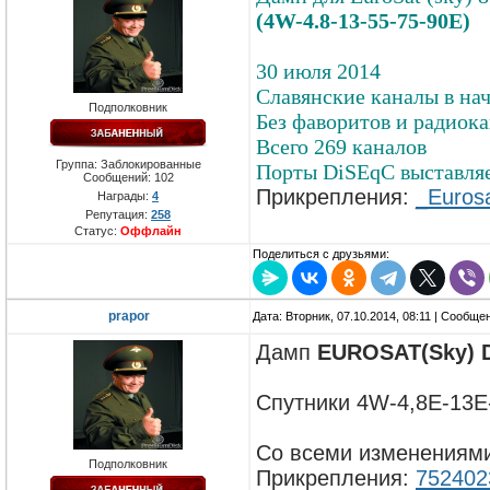
(4W-4.8-13-55-75-90E)
30 июля 2014
Славянские каналы в нач
Подполковник
Без фаворитов и радиок
Всего 269 каналов
Группа: Заблокированные
Порты DiSEqC выставля
Сообщений:
102
Прикрепления:
_Eurosa
Награды:
4
Репутация:
258
Статус:
Оффлайн
Поделиться с друзьями:
prapor
Дата: Вторник, 07.10.2014, 08:11 | Сообще
Дамп
EUROSAT(Sky) DV
Спутники 4W-4,8E-13E
Со всеми изменениями
Подполковник
Прикрепления:
752402