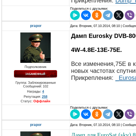
Прикрепления:
Dump_f
Поделиться с друзьями:
prapor
Дата: Вторник, 07.10.2014, 08:10 | Сообщ
Дамп Еurosky DVB-80
4W-4.8E-13E-75E.
Все изменения,75Е в 
Подполковник
новых частотах спутни
Прикрепления:
_Eurosa
Группа: Заблокированные
Сообщений:
102
Награды:
4
Репутация:
258
Статус:
Оффлайн
Поделиться с друзьями:
prapor
Дата: Вторник, 07.10.2014, 08:10 | Сообщ
Дамп для EuroSat (sky) 