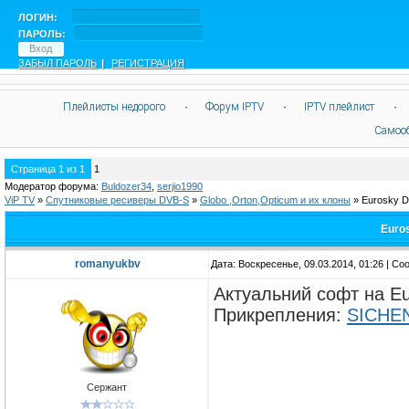
ЛОГИН:
ПАРОЛЬ:
ЗАБЫЛ ПАРОЛЬ
|
РЕГИСТРАЦИЯ
Плейлисты недорого
·
Форум IPTV
·
IPTV плейлист
·
Самоо
Страница
1
из
1
1
Модератор форума:
Buldozer34
,
serjio1990
ViP TV
»
Спутниковые ресиверы DVB-S
»
Globo ,Orton,Opticum и их клоны
»
Eurosky 
Euro
romanyukbv
Дата: Воскресенье, 09.03.2014, 01:26 | С
Актуальний софт на E
Прикрепления:
SICHEN
Сержант