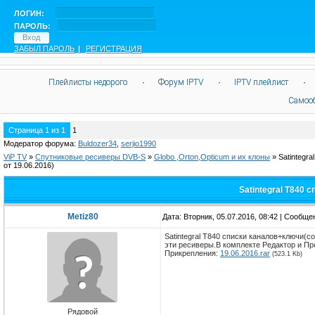
ЛОГИН:
ПАРОЛЬ:
ЗАБЫЛ ПАРОЛЬ
|
РЕГИСТРАЦИЯ
Плейлисты недорого
·
Форум IPTV
·
IPTV плейлист
·
Самоо
Страница
1
из
1
1
Модератор форума:
Buldozer34
,
serjio1990
ViP TV
»
Спутниковые ресиверы DVB-S
»
Globo ,Orton,Opticum и их клоны
»
Satintegr
от 19.06.2016)
Satintegral T840 
Metiz80
Дата: Вторник, 05.07.2016, 08:42 | Сообщ
Satintegral T840 списки каналов+ключи(соф
эти ресиверы.В комплекте Редактор и Пр
Прикрепления:
19.06.2016.rar
(523.1 Kb)
Рядовой