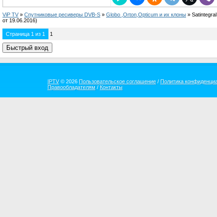
ViP TV
»
Спутниковые ресиверы DVB-S
»
Globo ,Orton,Opticum и их клоны
»
Satintegr
от 19.06.2016)
Страница
1
из
1
1
IPTV
© 2026
Пользовательское соглашение
/
Политика конфиденци
Правообладателям
/
Контакты