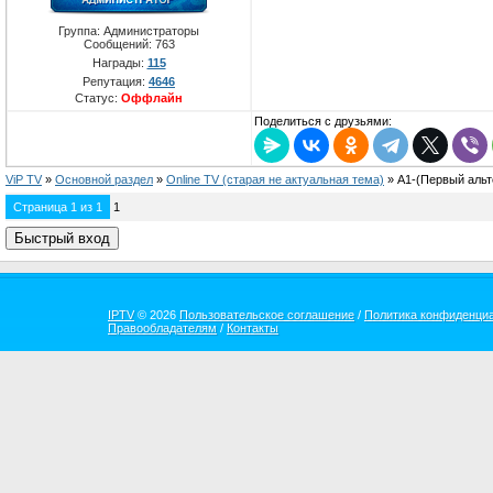
Группа: Администраторы
Сообщений:
763
Награды:
115
Репутация:
4646
Статус:
Оффлайн
Поделиться с друзьями:
ViP TV
»
Oсновной раздел
»
Online TV (старая не актуальная тема)
»
А1-(Первый аль
Страница
1
из
1
1
IPTV
© 2026
Пользовательское соглашение
/
Политика конфиденци
Правообладателям
/
Контакты