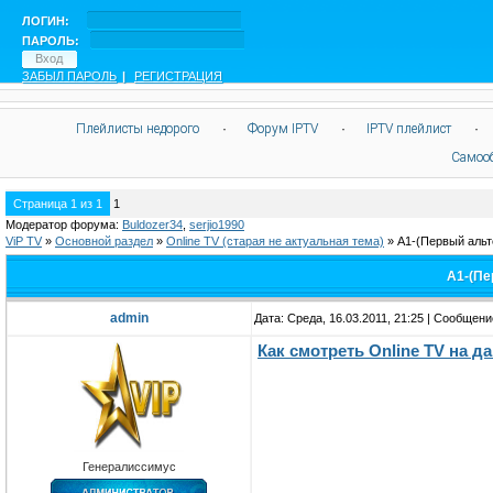
ЛОГИН:
ПАРОЛЬ:
ЗАБЫЛ ПАРОЛЬ
|
РЕГИСТРАЦИЯ
Плейлисты недорого
·
Форум IPTV
·
IPTV плейлист
·
Самоо
Страница
1
из
1
1
Модератор форума:
Buldozer34
,
serjio1990
ViP TV
»
Oсновной раздел
»
Online TV (старая не актуальная тема)
»
А1-(Первый аль
А1-(Пе
admin
Дата: Среда, 16.03.2011, 21:25 | Сообщен
Как смотреть Оnline TV на 
Генералиссимус