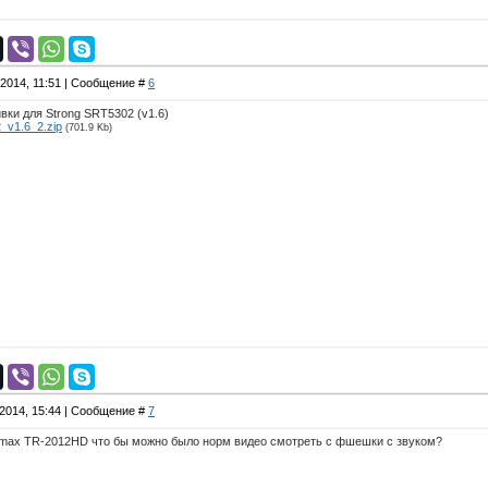
.2014, 11:51 | Сообщение #
6
ки для Strong SRT5302 (v1.6)
_v1.6_2.zip
(701.9 Kb)
.2014, 15:44 | Сообщение #
7
imax TR-2012HD что бы можно было норм видео смотреть с фшешки с звуком?