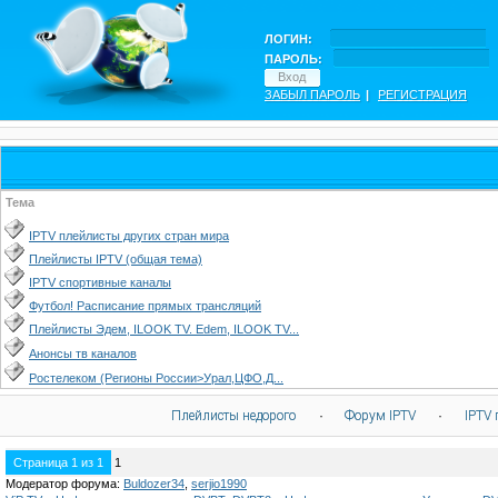
ЛОГИН:
ПАРОЛЬ:
ЗАБЫЛ ПАРОЛЬ
|
РЕГИСТРАЦИЯ
Тема
IPTV плейлисты других стран мира
Плейлисты IPTV (общая тема)
IPTV спортивные каналы
Футбол! Расписание прямых трансляций
Плейлисты Эдем, ILOOK TV. Edem, ILOOK TV...
Анонсы тв каналов
Ростелеком (Регионы России>Урал,ЦФО,Д...
Плейлисты недорого
·
Форум IPTV
·
IPTV 
Страница
1
из
1
1
Модератор форума:
Buldozer34
,
serjio1990