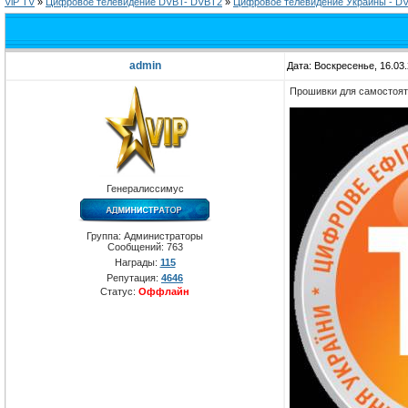
ViP TV
»
Цифровое телевидение DVBT- DVBT2
»
Цифровое телевидение Украины - D
admin
Дата: Воскресенье, 16.03
Прошивки для самостоят
Генералиссимус
Группа: Администраторы
Сообщений:
763
Награды:
115
Репутация:
4646
Статус:
Оффлайн