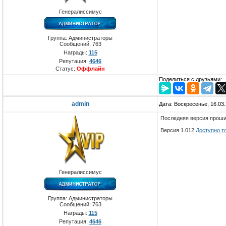
Генералиссимус
Группа: Администраторы
Сообщений:
763
Награды:
115
Репутация:
4646
Статус:
Оффлайн
Поделиться с друзьями:
admin
Дата: Воскресенье, 16.03
Последняя версия проши
Версия 1.012
Доступно т
Генералиссимус
Группа: Администраторы
Сообщений:
763
Награды:
115
Репутация:
4646