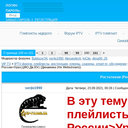
ЛОГИН:
ПАРОЛЬ:
ЗАБЫЛ ПАРОЛЬ
|
РЕГИСТРАЦИЯ
Плейлисты недорого
·
Форум IPTV
·
IPTV плейлист
·
Самоо
Страница
100
из
101
«
…
100
»
1
2
98
99
101
Модератор форума:
Buldozer34
,
serjio1990
,
AlexanderA
,
InCite
,
dima90_25
ViP TV
»
IPTV форум: плейлисты, инструкции, плееры, сканеры, smart-tv, обсуждение
России>Урал,ЦФО,Дв,Юг)
(Динамика (Не Webstream))
Ростелеком (Ре
serjio1990
Дата: Четверг, 23.09.2021, 00:26 | Сообще
В эту тем
плейлисты
России>У
Генералиссимус