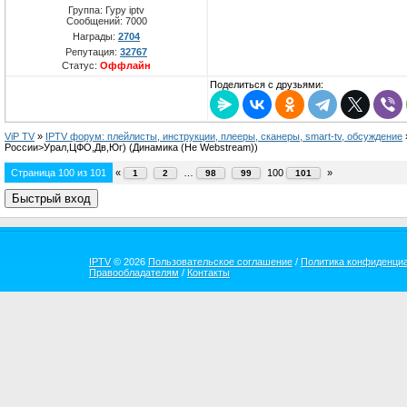
Группа: Гуру iptv
Сообщений:
7000
Награды:
2704
Репутация:
32767
Статус:
Оффлайн
Поделиться с друзьями:
ViP TV
»
IPTV форум: плейлисты, инструкции, плееры, сканеры, smart-tv, обсуждение
России>Урал,ЦФО,Дв,Юг)
(Динамика (Не Webstream))
Страница
100
из
101
«
…
100
»
1
2
98
99
101
IPTV
© 2026
Пользовательское соглашение
/
Политика конфиденци
Правообладателям
/
Контакты