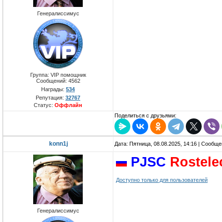
Генералиссимус
Группа: VIP помощник
Сообщений:
4562
Награды:
534
Репутация:
32767
Статус:
Оффлайн
Поделиться с друзьями:
konn1j
Дата: Пятница, 08.08.2025, 14:16 | Сообщ
PJSC
Rostel
Доступно только для пользователей
Генералиссимус