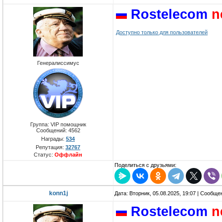
Rostelecom
n
Доступно только для пользователей
Генералиссимус
Группа: VIP помощник
Сообщений:
4562
Награды:
534
Репутация:
32767
Статус:
Оффлайн
Поделиться с друзьями:
konn1j
Дата: Вторник, 05.08.2025, 19:07 | Сообщ
Rostelecom
n