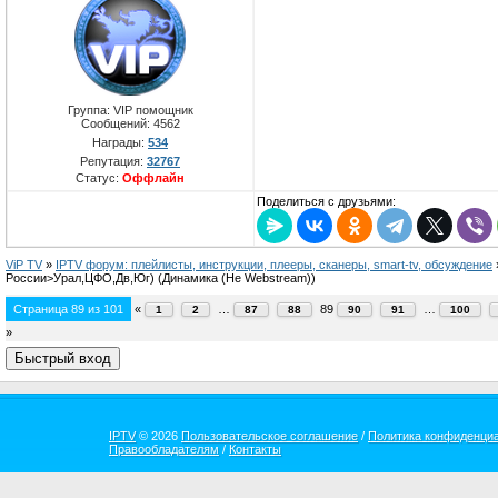
Группа: VIP помощник
Сообщений:
4562
Награды:
534
Репутация:
32767
Статус:
Оффлайн
Поделиться с друзьями:
ViP TV
»
IPTV форум: плейлисты, инструкции, плееры, сканеры, smart-tv, обсуждение
России>Урал,ЦФО,Дв,Юг)
(Динамика (Не Webstream))
Страница
89
из
101
«
…
89
…
1
2
87
88
90
91
100
»
IPTV
© 2026
Пользовательское соглашение
/
Политика конфиденци
Правообладателям
/
Контакты