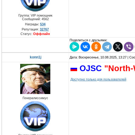
Группа: VIP помощник
Сообщений:
4562
Награды:
534
Репутация:
32767
Статус:
Оффлайн
Поделиться с друзьями:
konn1j
Дата: Воскресенье, 10.08.2025, 13:27 | С
OJSC
"North-
Доступно только для пользователей
Генералиссимус