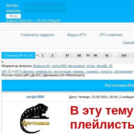
ЛОГИН:
ПАРОЛЬ:
ЗАБЫЛ ПАРОЛЬ
|
РЕГИСТРАЦИЯ
Плейлисты недорого
·
Форум IPTV
·
IPTV плейлист
·
Самоо
Страница
89
из
101
«
…
89
…
1
2
87
88
90
91
100
»
Модератор форума:
Buldozer34
,
serjio1990
,
AlexanderA
,
InCite
,
dima90_25
ViP TV
»
IPTV форум: плейлисты, инструкции, плееры, сканеры, smart-tv, обсуждение
России>Урал,ЦФО,Дв,Юг)
(Динамика (Не Webstream))
Ростелеком (Ре
serjio1990
Дата: Четверг, 23.09.2021, 00:26 | Сообще
В эту тем
плейлисты