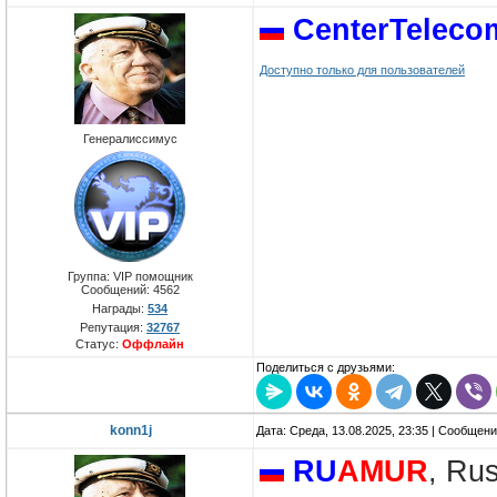
CenterTeleco
Доступно только для пользователей
Генералиссимус
Группа: VIP помощник
Сообщений:
4562
Награды:
534
Репутация:
32767
Статус:
Оффлайн
Поделиться с друзьями:
konn1j
Дата: Среда, 13.08.2025, 23:35 | Сообщен
RU
AMUR
, Ru