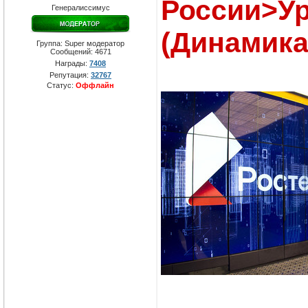
России>У
Генералиссимус
(Динамика
Группа: Super модератор
Сообщений:
4671
Награды:
7408
Репутация:
32767
Статус:
Оффлайн