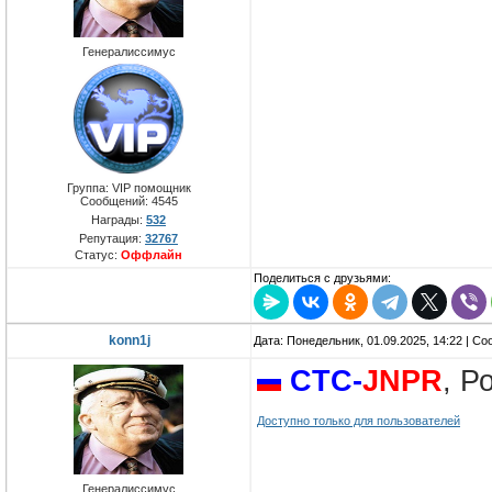
Генералиссимус
Группа: VIP помощник
Сообщений:
4545
Награды:
532
Репутация:
32767
Статус:
Оффлайн
Поделиться с друзьями:
konn1j
Дата: Понедельник, 01.09.2025, 14:22 | С
CTC-
JNPR
, Р
Доступно только для пользователей
Генералиссимус