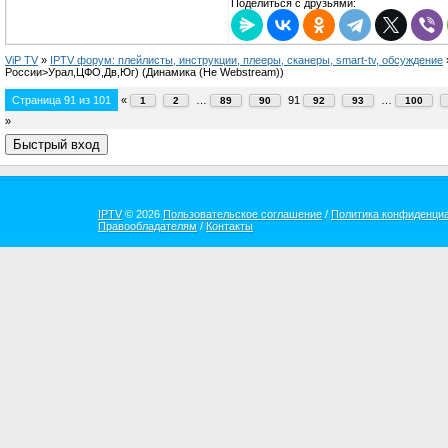
Поделиться с друзьями:
ViP TV
»
IPTV форум: плейлисты, инструкции, плееры, сканеры, smart-tv, обсуждение
России>Урал,ЦФО,Дв,Юг)
(Динамика (Не Webstream))
Страница
91
из
101
«
…
91
…
1
2
89
90
92
93
100
»
IPTV
© 2026
Пользовательское соглашение
/
Политика конфиденци
Правообладателям
/
Контакты