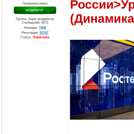
России>У
Генералиссимус
(Динамика
Группа: Super модератор
Сообщений:
4671
Награды:
7408
Репутация:
32767
Статус:
Оффлайн