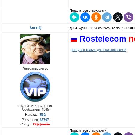
Поделиться с друзьями:
konn1j
Дата: Суббота, 23.08.2025, 13:48 | Сообщ
Rostelecom
n
Доступно только для пользователей
Генералиссимус
Группа: VIP помощник
Сообщений:
4545
Награды:
532
Репутация:
32767
Статус:
Оффлайн
Поделиться с друзьями: