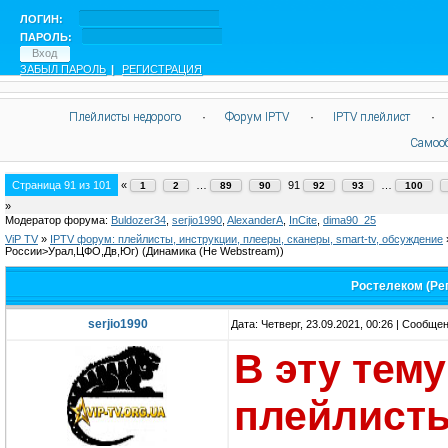
ЛОГИН:
ПАРОЛЬ:
ЗАБЫЛ ПАРОЛЬ
|
РЕГИСТРАЦИЯ
Плейлисты недорого
·
Форум IPTV
·
IPTV плейлист
·
Самоо
Страница
91
из
101
«
…
91
…
1
2
89
90
92
93
100
»
Модератор форума:
Buldozer34
,
serjio1990
,
AlexanderA
,
InCite
,
dima90_25
ViP TV
»
IPTV форум: плейлисты, инструкции, плееры, сканеры, smart-tv, обсуждение
России>Урал,ЦФО,Дв,Юг)
(Динамика (Не Webstream))
Ростелеком (Ре
serjio1990
Дата: Четверг, 23.09.2021, 00:26 | Сообще
В эту тем
плейлисты