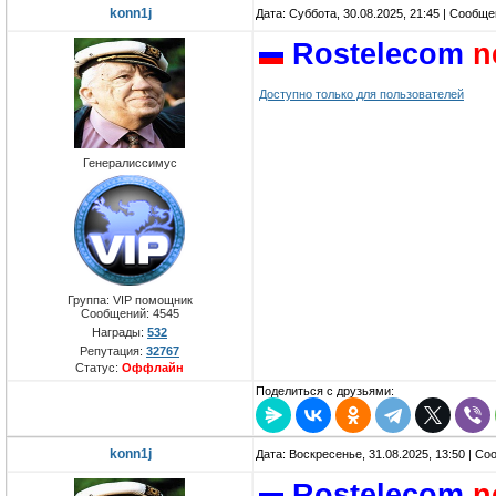
konn1j
Дата: Суббота, 30.08.2025, 21:45 | Сообщ
Rostelecom
n
Доступно только для пользователей
Генералиссимус
Группа: VIP помощник
Сообщений:
4545
Награды:
532
Репутация:
32767
Статус:
Оффлайн
Поделиться с друзьями:
konn1j
Дата: Воскресенье, 31.08.2025, 13:50 | С
Rostelecom
n