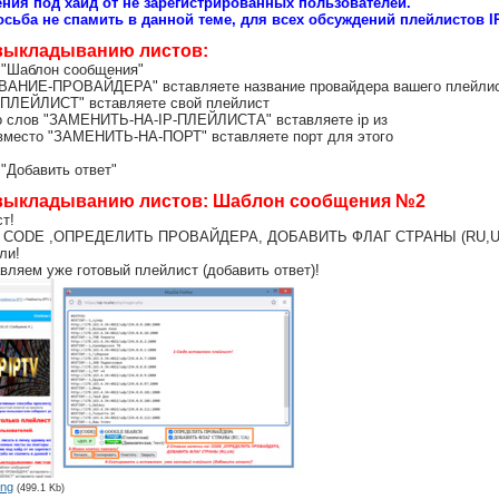
ния под хайд от не зарегистрированных пользователей.
сьба не спамить в данной теме, для всех обсуждений плейлистов 
 выкладыванию листов:
 "Шаблон сообщения"
ЗВАНИЕ-ПРОВАЙДЕРА" вставляете название провайдера вашего плейли
Т-ПЛЕЙЛИСТ" вставляете свой плейлист
то слов "ЗАМЕНИТЬ-НА-IP-ПЛЕЙЛИСТА" вставляете ip из
 вместо "ЗАМЕНИТЬ-НА-ПОРТ" вставляете порт для этого
 "Добавить ответ"
 выкладыванию листов: Шаблон сообщения №2
т!
на: CODE ,ОПРЕДЕЛИТЬ ПРОВАЙДЕРА, ДОБАВИТЬ ФЛАГ СТРАНЫ (RU,U
ли!
авляем уже готовый плейлист (добавить ответ)!
png
(499.1 Kb)