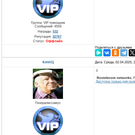
Группа: VIP помощник
Сообщений:
4559
Награды:
532
Репутация:
32767
Статус:
Оффлайн
Поделиться с друзьями:
konn1j
Дата: Среда, 02.04.2025,
3
Rostelecom networks
, 
Доступно только для пол
Генералиссимус