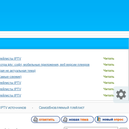
лейлисты IPTV
Читать
отра iptv: софт, мобильные приложения, веб версии плееров
Читать
арая не актуальная тема)
Читать
Самые-свежие)
Читать
лейлисты IPTV
Читать
лейлисты IPTV
Читать
лейлисты IPTV
Читать
 IPTV источников
·
Самообновляемый плейлист