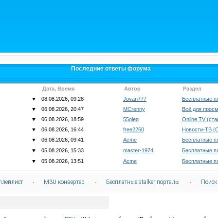
Последние ответы форума
Дата, Время
Автор
Раздел
▼
08.08.2026, 09:28
Jovan777
Бесплатные п
▼
06.08.2026, 20:47
MCrenny
Всё для просм
▼
06.08.2026, 18:59
55oleg
Online TV (ст
▼
06.08.2026, 16:44
free2260
Новости-ТВ (
▼
06.08.2026, 09:41
Acme
Бесплатные п
▼
05.08.2026, 15:33
master-1974
Бесплатные п
▼
05.08.2026, 13:51
Acme
Бесплатные п
плейлист
·
M3U конвертер
·
Бесплатные stalker порталы
·
Поиск