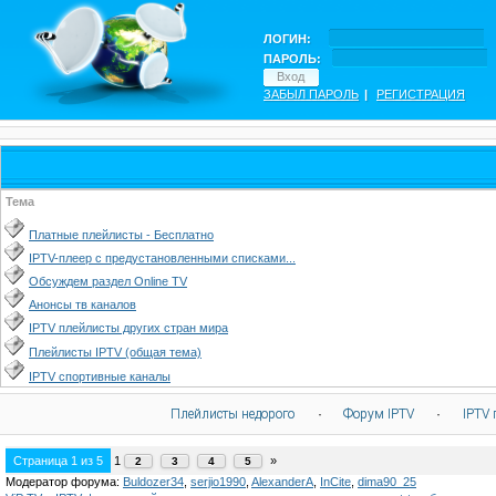
ЛОГИН:
ПАРОЛЬ:
ЗАБЫЛ ПАРОЛЬ
|
РЕГИСТРАЦИЯ
Тема
Платные плейлисты - Бесплатно
IPTV-плеер с предустановленными списками...
Обсуждем раздел Online TV
Анонсы тв каналов
IPTV плейлисты других стран мира
Плейлисты IPTV (общая тема)
IPTV спортивные каналы
Плейлисты недорого
·
Форум IPTV
·
IPTV 
Страница
1
из
5
1
»
2
3
4
5
Модератор форума:
Buldozer34
,
serjio1990
,
AlexanderA
,
InCite
,
dima90_25