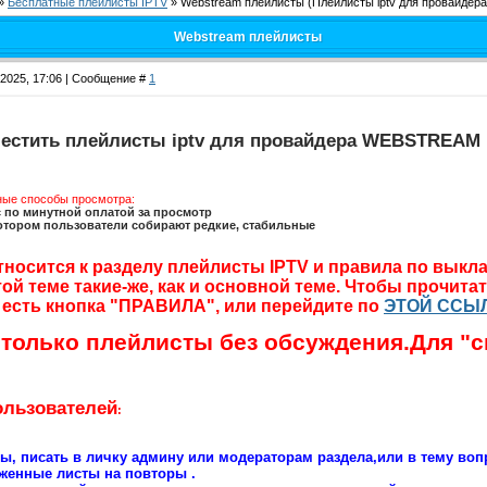
»
Бесплатные плейлисты IPTV
»
Webstream плейлисты
(Плейлисты iptv для провайдер
Webstream плейлисты
.2025, 17:06 | Сообщение #
1
местить плейлисты iptv для провайдера WEBSTREAM
ные способы просмотра:
 по минутной оплатой за просмотр
отором пользователи собирают редкие, стабильные
относится к разделу плейлисты IPTV и правила по вык
той теме такие-же, как и основной теме. Чтобы прочита
 есть кнопка "ПРАВИЛА", или перейдите по
ЭТОЙ ССЫ
 только плейлисты без обсуждения.Для "с
ользователей
:
сы, писать в личку админу или модераторам раздела,или в тему вопр
женные листы на повторы .