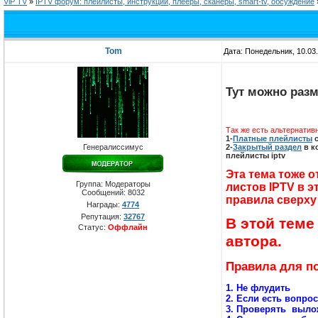
ViP TV
»
IPTV форум: плейлисты, инструкции, плееры, сканеры, smart-tv, обсуждение
Tom
Дата: Понедельник, 10.03
Тут можно раз
Так же есть альтернатив
1-
Платные плейлисты
с
2-
Закрытый раздел
в к
Генералиссимус
плейлисты iptv
Эта тема тоже 
Группа: Модераторы
листов IPTV в э
Сообщений:
8032
правила сверху
Награды:
4774
Репутация:
32767
В этой теме
Статус:
Оффлайн
автора.
Правила для п
1. Не флудить
2. Если есть вопро
3. Проверять выло