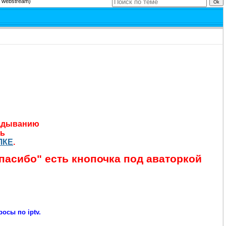
а webstream)
ладыванию
ть
ЛКЕ
.
пасибо" есть кнопочка под аваторкой
осы по iptv.