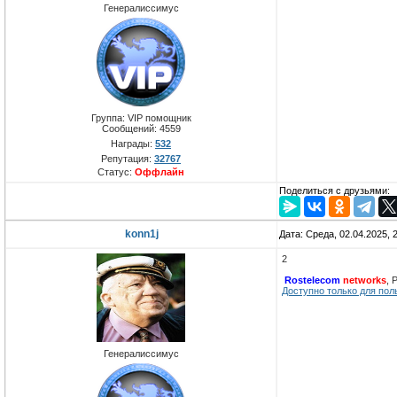
Генералиссимус
Группа: VIP помощник
Сообщений:
4559
Награды:
532
Репутация:
32767
Статус:
Оффлайн
Поделиться с друзьями:
konn1j
Дата: Среда, 02.04.2025,
2
Rostelecom
networks
, 
Доступно только для пол
Генералиссимус