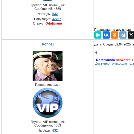
Группа: VIP помощник
Сообщений:
4559
Награды:
532
Репутация:
32767
Статус:
Оффлайн
Поделиться с друзьями:
konn1j
Дата: Среда, 02.04.2025,
4
Rostelecom
networks
, 
Доступно только для пол
Генералиссимус
Группа: VIP помощник
Сообщений:
4559
Награды:
532