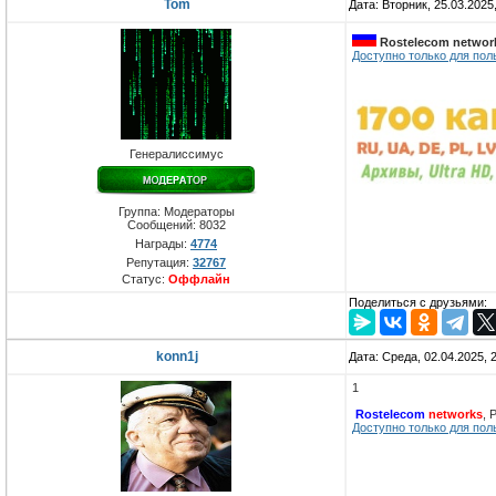
Tom
Дата: Вторник, 25.03.2025
Rostelecom networ
Доступно только для пол
Генералиссимус
Группа: Модераторы
Сообщений:
8032
Награды:
4774
Репутация:
32767
Статус:
Оффлайн
Поделиться с друзьями:
konn1j
Дата: Среда, 02.04.2025,
1
Rostelecom
networks
, 
Доступно только для пол