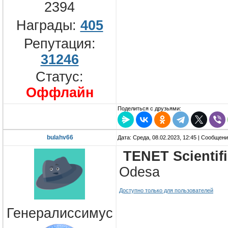
2394
Награды:
405
Репутация:
31246
Статус:
Оффлайн
Поделиться с друзьями:
bulahv66
Дата: Среда, 08.02.2023, 12:45 | Сообщен
TENET Scientif
Odesa
Доступно только для пользователей
Генералиссимус