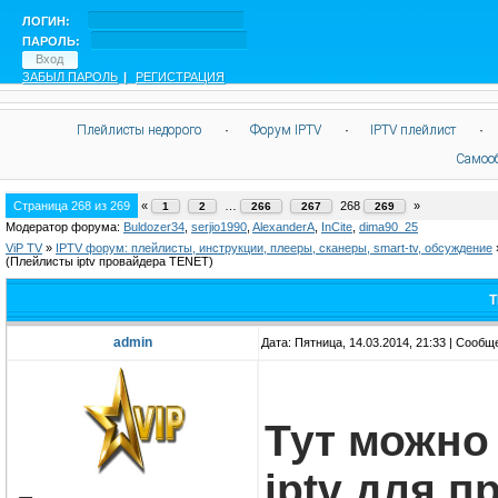
ЛОГИН:
ПАРОЛЬ:
ЗАБЫЛ ПАРОЛЬ
|
РЕГИСТРАЦИЯ
Плейлисты недорого
·
Форум IPTV
·
IPTV плейлист
·
Самоо
Страница
268
из
269
«
…
268
»
1
2
266
267
269
Модератор форума:
Buldozer34
,
serjio1990
,
AlexanderA
,
InCite
,
dima90_25
ViP TV
»
IPTV форум: плейлисты, инструкции, плееры, сканеры, smart-tv, обсуждение
(Плейлисты iptv провайдера TENET)
T
admin
Дата: Пятница, 14.03.2014, 21:33 | Сооб
Тут можно
iptv для 