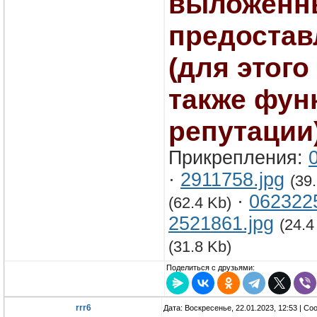
выложенны
предоста
(для этого
также фун
репутации)
Прикрепления:
·
2911758.jpg
(39
·
0623225
(62.4 Kb)
2521861.jpg
(24.4
(31.8 Kb)
Поделиться с друзьями:
rrr6
Дата: Воскресенье, 22.01.2023, 12:53 | С