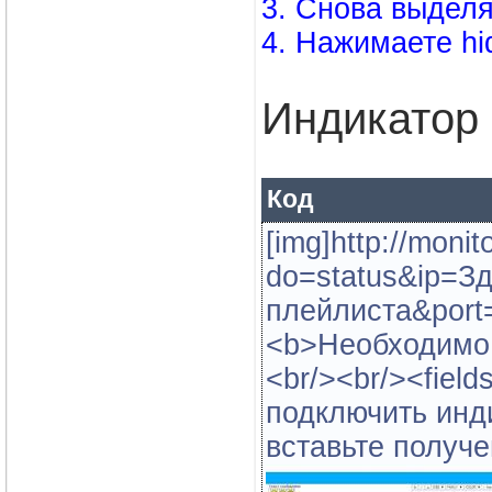
3. Снова выдел
4. Нажимаете hi
Индикатор
Код
[img]http://moni
do=status&ip=Зд
плейлиста&port=
<b>Необходимо 
<br/><br/><field
подключить инд
вставьте получ