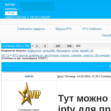
ЛОГИН:
ПАРОЛЬ:
ЗАБЫЛ ПАРОЛЬ
|
РЕГИСТРАЦИЯ
Плейлисты недорого
·
Форум IPTV
·
IPTV плейлист
·
Самоо
Страница
269
из
269
«
…
269
1
2
267
268
Модератор форума:
Buldozer34
,
serjio1990
,
AlexanderA
,
InCite
,
dima90_25
ViP TV
»
IPTV форум: плейлисты, инструкции, плееры, сканеры, smart-tv, обсуждение
(Плейлисты iptv провайдера TENET)
T
admin
Дата: Пятница, 14.03.2014, 21:33 | Сообщ
Тут можно
iptv для 
Генералиссимус