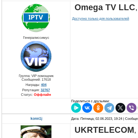
Omega TV LLC
Доступно только для пользователей
Генералиссимус
Группа: VIP помощник
Сообщений:
17618
Награды:
404
Репутация:
32767
Статус:
Оффлайн
Поделиться с друзьями:
konn1j
Дата: Пятница, 02.06.2023, 19:24 | Сообщ
UKRTELECOM