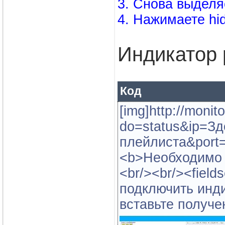
3. Снова выделя
4. Нажимаете hi
Индикатор 
Код
[img]http://moni
do=status&ip=Зд
плейлиста&port=
<b>Необходимо в
<br/><br/><field
подключить инд
вставьте получе