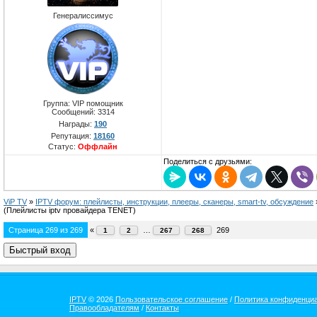
Генералиссимус
Группа: VIP помощник
Сообщений:
3314
Награды:
190
Репутация:
18160
Статус:
Оффлайн
Поделиться с друзьями:
ViP TV
»
IPTV форум: плейлисты, инструкции, плееры, сканеры, smart-tv, обсуждение
(Плейлисты iptv провайдера TENET)
Страница
269
из
269
«
…
269
1
2
267
268
IPTV
© 2026
Пользовательское соглашение
/
Политика конфиденци
Правообладателям
/
Контакты