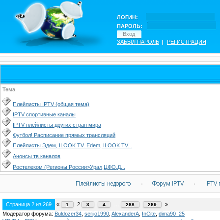
ЛОГИН:
ПАРОЛЬ:
ЗАБЫЛ ПАРОЛЬ
|
РЕГИСТРАЦИЯ
Тема
Плейлисты IPTV (общая тема)
IPTV спортивные каналы
IPTV плейлисты других стран мира
Футбол! Расписание прямых трансляций
Плейлисты Эдем, ILOOK TV. Edem, ILOOK TV...
Анонсы тв каналов
Ростелеком (Регионы России>Урал,ЦФО,Д...
Плейлисты недорого
·
Форум IPTV
·
IPTV 
Страница
2
из
269
«
2
…
»
1
3
4
268
269
Модератор форума:
Buldozer34
,
serjio1990
,
AlexanderA
,
InCite
,
dima90_25