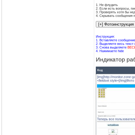
1. Не флудить
2. Если есть вопросы, пи
3. Проверять хотя бы не
4. Скрывать сообщения п
Инструкция:
1. Вставляете сообщени
2. Выделяете весь текст 
3. Снова выделяете
ВЕС
4. Нажимаете hide
Индикатор ра
Код
[img]http://monitor.zon
<fieldset style=[/img]Ф
Теперь все пользователи