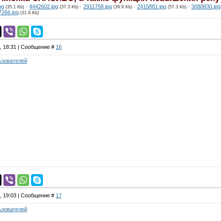
pg
·
4442602.jpg
·
2911758.jpg
·
2415881.jpg
·
3080830.jpg
(35.1 Kb)
(37.3 Kb)
(39.9 Kb)
(57.3 Kb)
7266.jpg
(31.8 Kb)
4, 18:31 | Сообщение #
16
ьзователей
4, 19:03 | Сообщение #
17
ьзователей