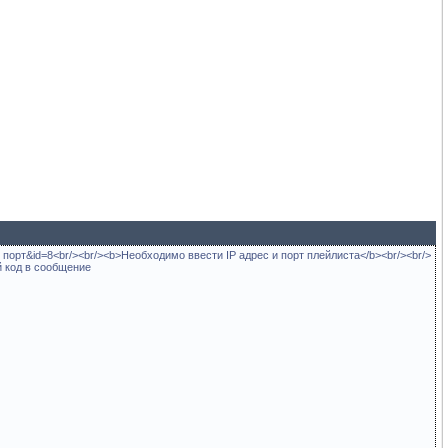
те порт&id=8<br/><br/><b>Необходимо ввести IP адрес и порт плейлиста</b><br/><br/>
й код в сообщение