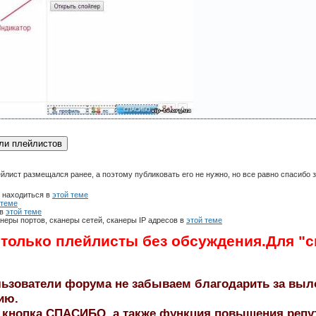
йлист размещался ранее, а поэтому публиковать его не нужно, но все равно спасибо 
е находиться в
этой теме
 теме
 в
этой теме
неры портов, сканеры сетей, сканеры IP адресов в
этой теме
 только плейлисты без обсуждения.Для "с
ьзователи форума не забываем благодарить за вы
ию.
ь кнопка СПАСИБО, а также функция повышения репут