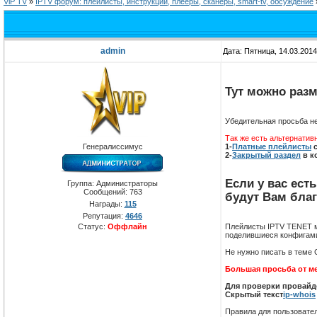
ViP TV
»
IPTV форум: плейлисты, инструкции, плееры, сканеры, smart-tv, обсуждение
admin
Дата: Пятница, 14.03.201
Тут можно разм
Убедительная просьба н
Так же есть альтернатив
1-
Платные плейлисты
с
Генералиссимус
2-
Закрытый раздел
в к
Если у вас ест
Группа: Администраторы
Сообщений:
763
будут Вам бла
Награды:
115
Репутация:
4646
Плейлисты IPTV TENET мо
Статус:
Оффлайн
поделившиеся конфигами 
Не нужно писать в теме 
Большая просьба от ме
Для проверки провайдер
Скрытый текст
ip-whois
Правила для пользовате