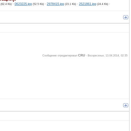
·
0623225.jpg
·
2978415.jpg
·
2521861.jpg
·
(62.4 Kb)
(52.5 Kb)
(23.1 Kb)
(24.4 Kb)
CRU
Сообщение отредактировал
-
Воскресенье, 13.04.2014, 02:35