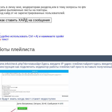
сать в личку мне, модераторам раздела,или в тему вопросы по iptv
давно выложенные листы на повторы.
од хайд от не зарегистрированных пользователей.
е
(удобно использовать Ctrl + A) и нажимаете spoiler
Ь
текст
боты плейлиста
e-game.info/check.php?do=status&ip=Здесь введите IP адрес плейлиста&port=здесь введи
ото инструкция как подключить индикатор работы плейлистаИ просто вставьте полученны
 будут знать когда лист станет недоступен