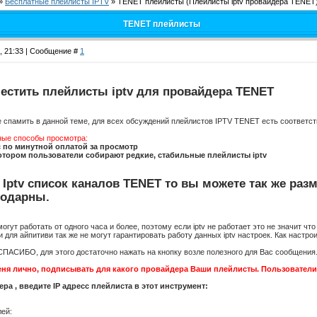
»
Бесплатные плейлисты IPTV
»
TENET плейлисты
(Плейлисты iptv провайдера TENET
TENET плейлисты
4, 21:33 | Сообщение #
1
естить плейлисты iptv для провайдера TENET
е спамить в данной теме, для всех обсуждений плейлистов IPTV TENET есть соответ
ные способы просмотра:
 по минутной оплатой за просмотр
отором пользователи собирают редкие, стабильные плейлисты iptv
ь Iptv список каналов TENET то вы можете так же раз
годарны.
гут работать от одного часа и более, поэтому если iptv не работает это не значит 
для айпитиви так же не могут гарантировать работу данных iptv настроек. Как настро
СПАСИБО, для этого достаточно нажать на кнопку возле полезного для Вас сообщения
ня лично, подписывать для какого провайдера Ваши плейлисты. Пользователи 
а , введите IP адресс плейлиста в этот инструмент:
лей: