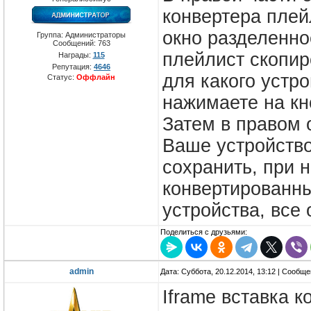
конвертера плей
окно разделенно
Группа: Администраторы
Сообщений:
763
плейлист скопи
Награды:
115
Репутация:
4646
для какого устро
Статус:
Оффлайн
нажимаете на к
Затем в правом 
Ваше устройство
сохранить, при 
конвертированн
устройства, все 
Поделиться с друзьями:
admin
Дата: Суббота, 20.12.2014, 13:12 | Сообщ
Iframe вставка 