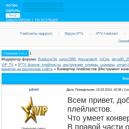
ЛОГИН:
ПАРОЛЬ:
ЗАБЫЛ ПАРОЛЬ
|
РЕГИСТРАЦИЯ
Плейлисты недорого
·
Форум IPTV
·
IPTV плейлист
·
Самоо
Страница
1
из
1
1
Модератор форума:
Buldozer34
,
serjio1990
,
AlexanderA
,
InCite
,
dima90_2
ViP TV
»
IPTV форум: плейлисты, инструкции, плееры, сканеры, smart-
каналов на различном софте
»
Конвертер плейлистов
(Инструмент конв
Кон
admin
Дата: Понедельник, 10.03.2014, 18:38 | С
Всем привет, до
плейлистов.
Что умеет конве
В правой части 
Генералиссимус