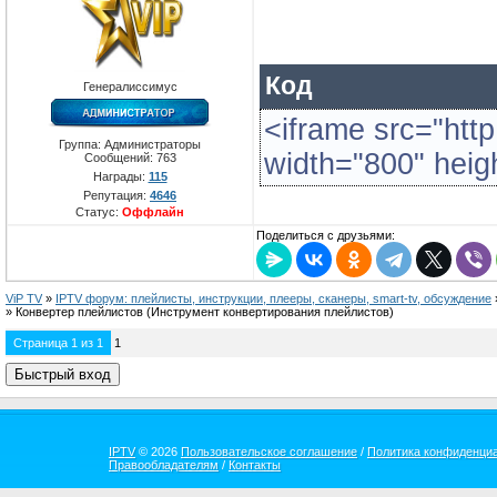
Код
Генералиссимус
<iframe src="http
Группа: Администраторы
width="800" heig
Сообщений:
763
Награды:
115
Репутация:
4646
Статус:
Оффлайн
Поделиться с друзьями:
ViP TV
»
IPTV форум: плейлисты, инструкции, плееры, сканеры, smart-tv, обсуждение
»
Конвертер плейлистов
(Инструмент конвертирования плейлистов)
Страница
1
из
1
1
IPTV
© 2026
Пользовательское соглашение
/
Политика конфиденци
Правообладателям
/
Контакты