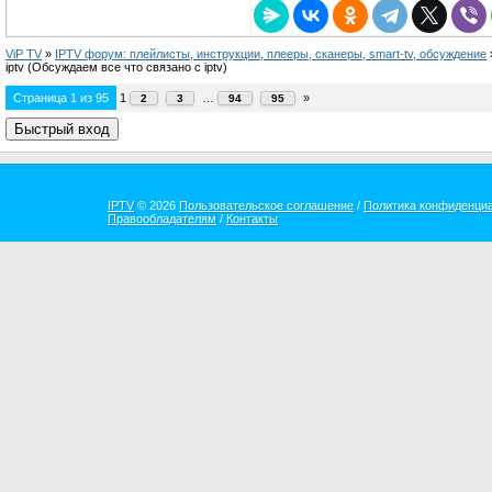
ViP TV
»
IPTV форум: плейлисты, инструкции, плееры, сканеры, smart-tv, обсуждение
iptv
(Обсуждаем все что связано с iptv)
Страница
1
из
95
1
…
»
2
3
94
95
IPTV
© 2026
Пользовательское соглашение
/
Политика конфиденци
Правообладателям
/
Контакты