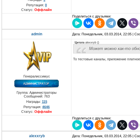
Репутация:
0
Статус:
Оффлайн
Поделиться с друзьями:
admin
Дата: Понедельник, 03.03.2014, 22:05 | С
Цитата
alexxryb
(
)
Может можно как-то обно
То тестовые каналы, приложение платное
Генералиссимус
Группа: Администраторы
Сообщений:
763
Награды:
115
Репутация:
4646
Статус:
Оффлайн
Поделиться с друзьями:
alexxryb
Дата: Понедельник, 03.03.2014, 22:05 | С