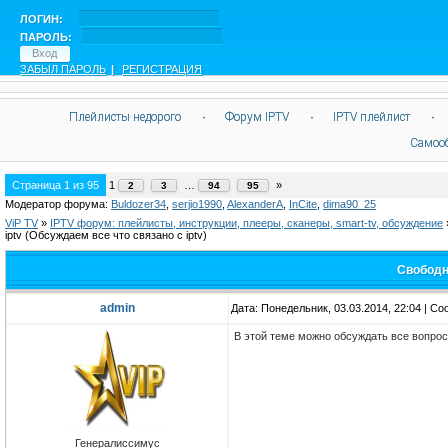
ЛОГИН:
ПАРОЛЬ:
ЗАБЫЛ ПАРОЛЬ
|
РЕГИСТРАЦИЯ
Плейлисты недорого
·
Форум IPTV
·
IPTV плейлист
·
Самоо
Страница
1
из
95
1
…
»
2
3
94
95
Модератор форума:
Buldozer34
,
serjio1990
,
AlexanderA
,
InCite
,
dima90_25
ViP TV
»
IPTV форум: плейлисты, инструкции, плееры, сканеры, smart-tv, обсуждение
iptv
(Обсуждаем все что связано с iptv)
Свободн
admin
Дата: Понедельник, 03.03.2014, 22:04 | С
В этой теме можно обсуждать все вопросы
Генералиссимус