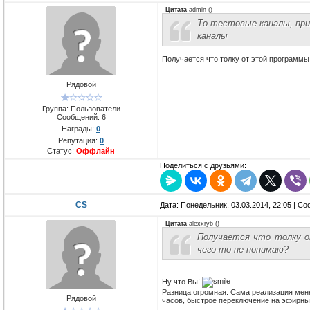
Цитата
admin
(
)
То тестовые каналы, при
каналы
Получается что толку от этой программы 
Рядовой
Группа: Пользователи
Сообщений:
6
Награды:
0
Репутация:
0
Статус:
Оффлайн
Поделиться с друзьями:
CS
Дата: Понедельник, 03.03.2014, 22:05 | С
Цитата
alexxryb
(
)
Получается что толку от
чего-то не понимаю?
Ну что Вы!
Разница огромная. Сама реализация меню
Рядовой
часов, быстрое переключение на эфирны