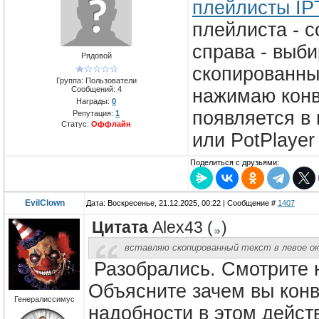
плейлисты IP
плейлиста - 
справа - выб
Рядовой
скопированны
Группа: Пользователи
Сообщений:
4
нажимаю конв
Награды:
0
появляется в
Репутация:
1
Статус:
Оффлайн
или PotPlayer
Поделиться с друзьями:
EvilClown
Дата: Воскресенье, 21.12.2025, 00:22 | Сообщение #
1407
Цитата
Alex43
(
)
вставляю скопированный текст в левое о
Разобрались. Смотрите 
Объясните зачем вы конв
Генералиссимус
надобности в этом дейс