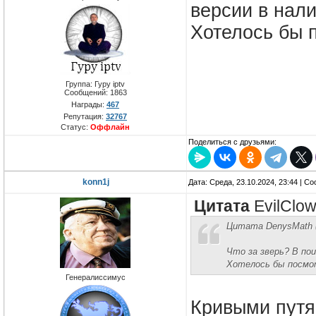
версии в нали
Хотелось бы п
Группа: Гуру iptv
Сообщений:
1863
Награды:
467
Репутация:
32767
Статус:
Оффлайн
Поделиться с друзьями:
konn1j
Дата: Среда, 23.10.2024, 23:44 | 
Цитата
EvilClo
Цитата DenysMath (
Что за зверь? В по
Хотелось бы посмо
Генералиссимус
Кривыми путям