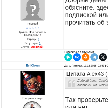
Добрый день!
обясните, зд
подпиской ил
прочитать об 
Рядовой
Группа: Пользователи
Сообщений:
4
Награды:
0
Репутация:
1
Статус:
Оффлайн
Поделиться с друзьями:
EvilClown
Дата: Пятница, 19.12.2025, 02:59 
Цитата
Alex43
(
Добрый день! Сегод
подпиской или можн
Так проверьте
Генералиссимус
или нет.