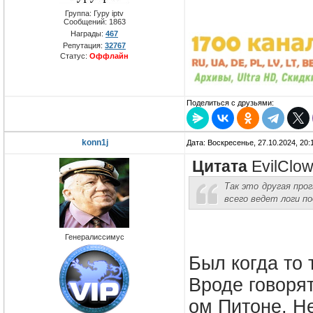
Группа: Гуру iptv
Сообщений:
1863
Награды:
467
Репутация:
32767
Статус:
Оффлайн
Поделиться с друзьями:
konn1j
Дата: Воскресенье, 27.10.2024, 20
Цитата
EvilClo
Так это другая про
всего ведет логи п
Генералиссимус
Был когда то 
Вроде говорят
ом Питоне. Не