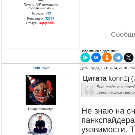
Группа: VIP помощник
Сообщений:
4552
Награды:
532
Репутация:
32767
Статус:
Оффлайн
Сообще
Поделиться с друзьями:
EvilClown
Дата: Среда, 13.11.2024, 22:18 | С
Цитата
konn1j
(
Был когда то тако
среда на 2-ом Пито
Не знаю на сч
Генералиссимус
панкспайдера
уязвимости. Т