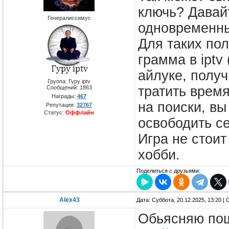
ключь? Давайт
Генералиссимус
одновременны
Для таких пол
грамма в iptv
айлуке, получ
Группа: Гуру iptv
тратить время
Сообщений:
1863
Награды:
467
на поиски, вы
Репутация:
32767
Статус:
Оффлайн
освободить с
Игра не стоит
хобби.
Поделиться с друзьями:
Alex43
Дата: Суббота, 20.12.2025, 13:20 
Обьясняю пош