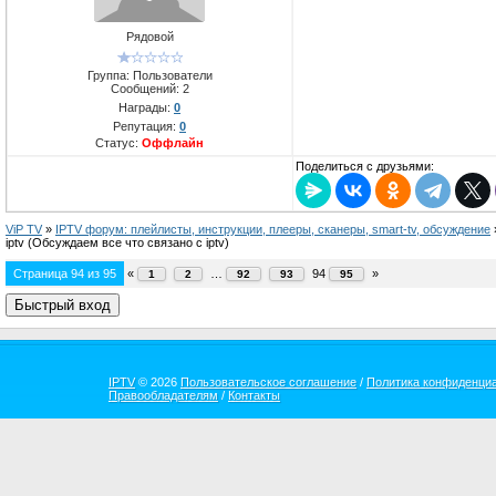
Рядовой
Группа: Пользователи
Сообщений:
2
Награды:
0
Репутация:
0
Статус:
Оффлайн
Поделиться с друзьями:
ViP TV
»
IPTV форум: плейлисты, инструкции, плееры, сканеры, smart-tv, обсуждение
iptv
(Обсуждаем все что связано с iptv)
Страница
94
из
95
«
…
94
»
1
2
92
93
95
IPTV
© 2026
Пользовательское соглашение
/
Политика конфиденци
Правообладателям
/
Контакты