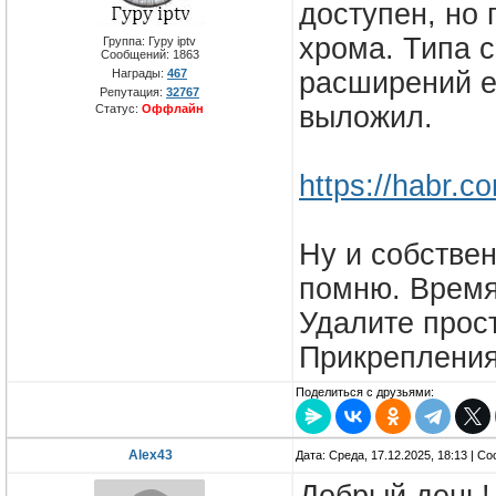
доступен, но
хрома. Типа с
Группа: Гуру iptv
Сообщений:
1863
Награды:
467
расширений е
Репутация:
32767
выложил.
Статус:
Оффлайн
https://habr.c
Ну и собствен
помню. Время 
Удалите прос
Прикреплени
Поделиться с друзьями:
Alex43
Дата: Среда, 17.12.2025, 18:13 | 