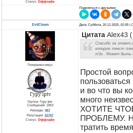
Статус:
Оффлайн
Поделиться с друзьями:
EvilClown
Дата: Суббота, 20.12.2025, 02:05 
Цитата
Alex43
(
Спасибо за ответ,
копирую текст плей
m3u . Может быть я
Генералиссимус
Простой вопро
пользоваться
и во что вы 
много неизвес
Группа: Гуру iptv
Сообщений:
1863
ХОТИТЕ ЧТО
Награды:
467
Репутация:
32767
ПРОБЛЕМУ. На
Статус:
Оффлайн
тратить время