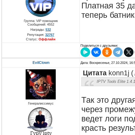
Платная 35 да
теперь батник
Группа: VIP помощник
Сообщений:
4552
Награды:
532
Репутация:
32767
Статус:
Оффлайн
Поделиться с друзьями:
EvilClown
Дата: Воскресенье, 27.10.2024, 16
Цитата
konn1j
(
IPTV Tools Elite 1.4
Так это друга
Генералиссимус
через промежу
ведет логи п
красть резуль