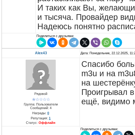
И таких как Вы, желающих
и тысяча. Провайдер види
Надеюсь понятно распис
Поделиться с друзьями:
Alex43
Дата: Понедельник, 22.12.2025, 11
Спасибо боль
m3u и на m3u8
на шестерёнк
Проигрывал в 
Рядовой
ещё, видимо 
Группа: Пользователи
Сообщений:
4
Награды:
0
Репутация:
1
Статус:
Оффлайн
Поделиться с друзьями: