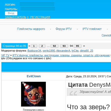
ЛОГИН:
ПАРОЛЬ:
ЗАБЫЛ ПАРОЛЬ
|
РЕГИСТРАЦИЯ
Плейлисты недорого
·
Форум IPTV
·
IPTV плейлист
·
Самоо
Страница
94
из
95
«
…
94
»
1
2
92
93
95
Модератор форума:
Buldozer34
,
serjio1990
,
AlexanderA
,
InCite
,
dima90_25
ViP TV
»
IPTV форум: плейлисты, инструкции, плееры, сканеры, smart-tv, обсуждение
iptv
(Обсуждаем все что связано с iptv)
EvilClown
Дата: Среда, 23.10.2024, 19:57 | 
Цитата
DenysM
Здравствуйте! А где
Что за зверь?
Генералиссимус