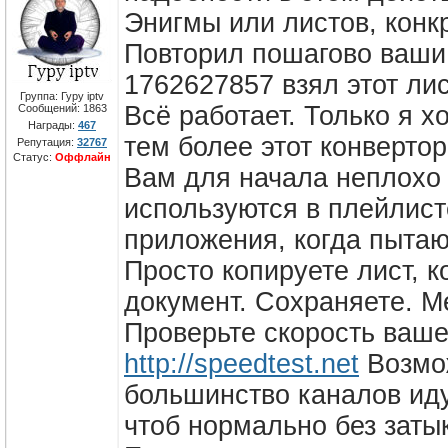
Энигмы или листов, кон
Повторил пошагово ваши де
1762627857 взял этот лис
Группа: Гуру iptv
Всё работает. Только я х
Сообщений:
1863
Награды:
467
тем более этот конвертор
Репутация:
32767
Статус:
Оффлайн
Вам для начала неплохо 
используются в плейлист
приложения, когда пытаю
Просто копируете лист, 
документ. Сохраняете. 
Проверьте скорость ваше
http://speedtest.net
Возмож
большинство каналов иду
чтоб нормально без заты