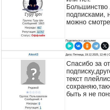
Большинство 
подписками, н
можно смотре
Группа: Гуру iptv
Сообщений:
1863
Награды:
467
Репутация:
32767
Статус:
Оффлайн
Поделиться с друзьями:
Alex43
Дата: Пятница, 19.12.2025, 12:46 
Спасибо за от
подписку,друг
текст плейлис
сохраняю,так
Рядовой
быть я не пон
Группа: Пользователи
Сообщений:
4
Награды:
0
Репутация:
1